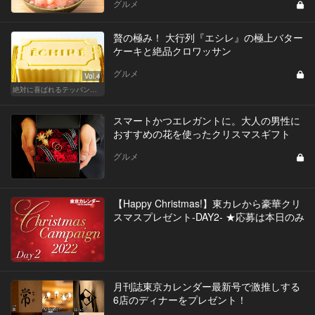
グルメ
贅の極み！ 大行列『エシレ』の極上バター
ケーキと絶品クロワッサン
グルメ
Vol.4
絶対に喜ばれるテッパン手土産
スマートかつエレガントに。大人の男性に
おすすめの花を使ったクリスマスギフト
グルメ
【Happy Christmas!】東カレから豪華クリ
スマスプレゼント-DAY2- ★応募は本日のみ
月刊誌東京カレンダー最新号で激推しする
6店のディナーをプレゼント！