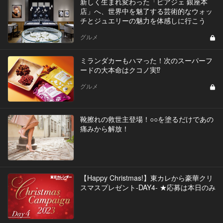
新しく生まれ変わった「ピアジェ 銀座本
店」へ、世界中を魅了する芸術的なウォッ
チとジュエリーの魅力を体感しに行こう
グルメ
ミランダカーもハマった！次のスーパーフ
ードの大本命はクコノ実⁉︎
グルメ
靴擦れの救世主登場！○○を塗るだけであの
痛みから解放！
【Happy Christmas!】東カレから豪華クリ
スマスプレゼント-DAY4- ★応募は本日のみ