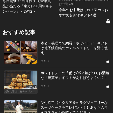
毎日開催！“日替わり”で豪華賞
お中元 Vol.2
品が当たる『東カレ20周年キャ
今年のお中元はこれ！東カレお
ンペーン』＜DAY2＞
すすめ贅沢洋ギフト4選
おすすめ記事
本命・義理まで網羅！ホワイトデーギフト
は地下鉄直結のホテルペストリーを賢く使
え
グルメ
ホワイトデーの準備はOK？差がつくお洒落
な「焼菓子」ギフトがあればうまくいく！
グルメ
Vol.24
絶対に喜ばれるテッパン手土産
受付終了【イタリア発のラグジュアリーな
スーツケースをプレゼント！】あなたのラ
イフスタイルを教えてください