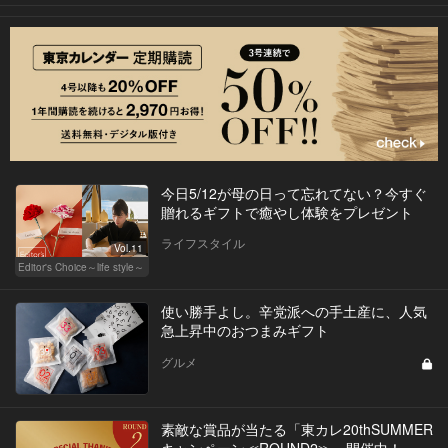
今日5/12が母の日って忘れてない？今すぐ
贈れるギフトで癒やし体験をプレゼント
ライフスタイル
Vol.11
Editor's Choice～life style～
使い勝手よし。辛党派への手土産に、人気
急上昇中のおつまみギフト
グルメ
素敵な賞品が当たる「東カレ20thSUMMER
キャンペーン≪ROUND2≫」開催中！