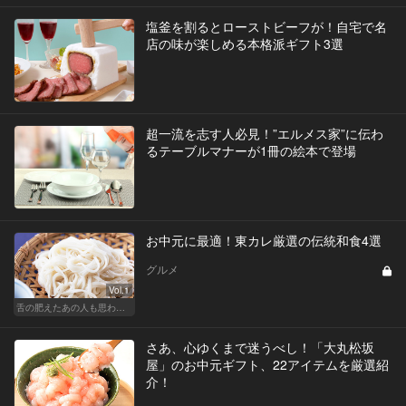
塩釜を割るとローストビーフが！自宅で名
店の味が楽しめる本格派ギフト3選
超一流を志す人必見！”エルメス家”に伝わ
るテーブルマナーが1冊の絵本で登場
お中元に最適！東カレ厳選の伝統和食4選
グルメ
Vol.1
舌の肥えたあの人も思わず舌鼓!?厳選お中元
さあ、心ゆくまで迷うべし！「大丸松坂
屋」のお中元ギフト、22アイテムを厳選紹
介！