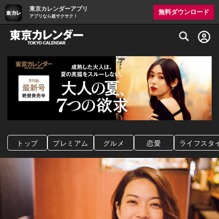
東京カレンダーアプリ
無料ダウンロード
アプリなら超サクサク！
グルメ情報・プレミアムレストラン予約サイト
トップ
プレミアム
グルメ
恋愛
ライフスタ