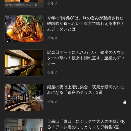
グルメ
東カレの素敵な大人に必要なこと
今年の“鍋初め”は、豚の旨みが凝縮された
韓国鍋が食べたい！東京で味わえる本格カ
ムジャタンとは
グルメ
記念日デートにふさわしい、銀座のカウン
ター中華へ！彼女も惚れ直す、至極のディ
ナー
グルメ
銀座の夜は上階に集合！夜景が最高のつま
みになる「銀座のテラス」3選
グルメ
目黒は「東口」にシックで大人の美味があ
る！アトレ裏のしっとりエリア特集6選