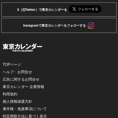
X（旧Twitter）で東京カレンダーを
Instagramで東京カレンダーをフォローする
TOPページ
ヘルプ・お問合せ
広告に関するお問合せ
東京カレンダー 企業情報
利用規約
個人情報保護方針
著作権・免責事項について
特定商取引法に基づく表示