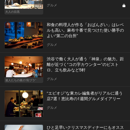
グルメ
Vol.4
大人の目黒
和食の料理人が作る「おばんざい」はレベ
ルも高い。麻布十番で見つけた使い勝手の
よい“第二の台所”
グルメ
渋谷で働く大人が通う「神泉」の魅力。距
離が近づく“コの字カウンター”のビスト
ロ、立ち飲みなど5軒
Vol.15
グルメ
達人たちの夜の“街ブラ”
“エビオジ”な東カレ編集者がリアルに通う
店7選！恵比寿の1週間グルメダイアリー
グルメ
ひと足早いクリスマスディナーにもオスス