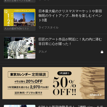
東カレ主催イベント応募詳細記事一覧
日本最大級のクリスマスマーケットや新宿
御苑のライトアップ…秋冬を楽しむイベン
ト3選
Vol.22
ライフスタイル
大人の週末ToDoリスト
巨匠のアート作品が間近に！丸の内に潜む
非日常に心が躍った！
グルメ
6/29より新宿伊勢丹で！ 『獺祭バー』まで