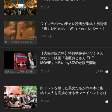
グルメ
ワインラバーの東カレ読者が集結！初開催
『東カレPremium Wine Fes』レポート！
イベント
Vol.23
東カレ主催イベントレポート
【大好評販売中】特典映像盛りだくさん！
大ヒット映画『港区おじさん THE
MOVIE』のBlu-ray&DVDが販売開始！
Vol.9
グルメ
15
港区おじさんTHEMOVIE
白ドレスを纏った美女たちが六本木に集
結！大人を高揚させるサマーイベントとは
グルメ