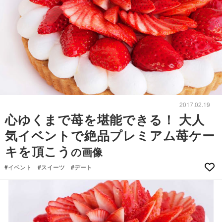
2017.02.19
心ゆくまで苺を堪能できる！ 大人
気イベントで絶品プレミアム苺ケー
キを頂こう
の画像
#イベント
#スイーツ
#デート