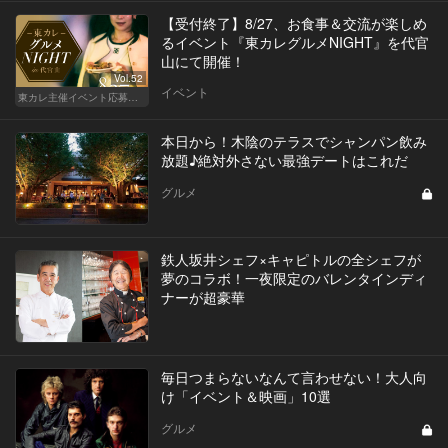
【受付終了】8/27、お食事＆交流が楽しめ
るイベント『東カレグルメNIGHT』を代官
山にて開催！
Vol.52
イベント
東カレ主催イベント応募詳細記事一覧
本日から！木陰のテラスでシャンパン飲み
放題♪絶対外さない最強デートはこれだ
グルメ
鉄人坂井シェフ×キャピトルの全シェフが
夢のコラボ！一夜限定のバレンタインディ
ナーが超豪華
毎日つまらないなんて言わせない！大人向
け「イベント＆映画」10選
グルメ