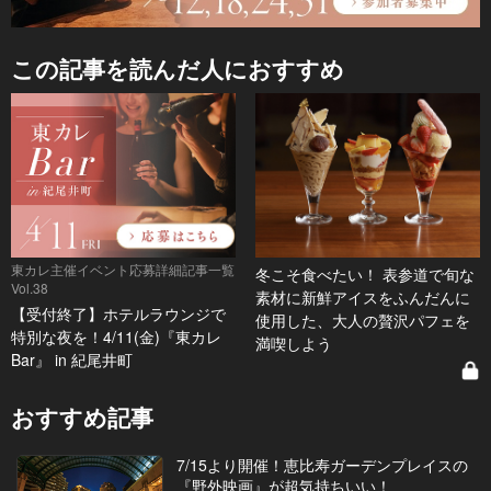
この記事を読んだ人におすすめ
東カレ主催イベント応募詳細記事一覧
冬こそ食べたい！ 表参道で旬な
Vol.38
素材に新鮮アイスをふんだんに
【受付終了】ホテルラウンジで
使用した、大人の贅沢パフェを
特別な夜を！4/11(金)『東カレ
満喫しよう
Bar』 in 紀尾井町
おすすめ記事
7/15より開催！恵比寿ガーデンプレイスの
『野外映画』が超気持ちいい！