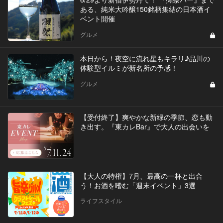
ある、純米大吟醸150銘柄集結の日本酒イ
ベント開催
グルメ
本日から！夜空に流れ星もキラリ♪品川の
体験型イルミが新名所の予感！
グルメ
【受付終了】爽やかな新緑の季節、恋も動
き出す。『東カレBar』で大人の出会いを
【大人の特権】7月、最高の一杯と出合
う！お酒を嗜む「週末イベント」3選
ライフスタイル