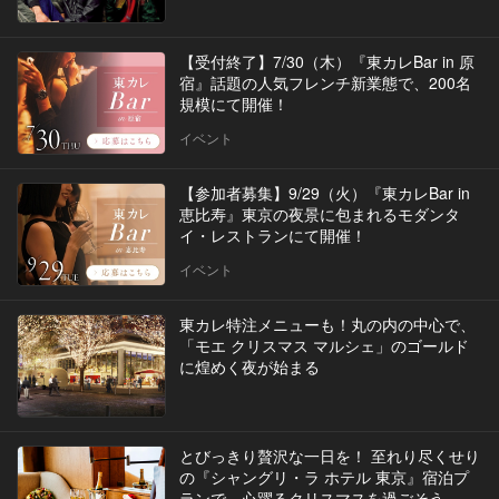
【受付終了】7/30（木）『東カレBar in 原
宿』話題の人気フレンチ新業態で、200名
規模にて開催！
イベント
【参加者募集】9/29（火）『東カレBar in
恵比寿』東京の夜景に包まれるモダンタ
イ・レストランにて開催！
イベント
東カレ特注メニューも！丸の内の中心で、
「モエ クリスマス マルシェ」のゴールド
に煌めく夜が始まる
とびっきり贅沢な一日を！ 至れり尽くせり
の『シャングリ・ラ ホテル 東京』宿泊プ
ランで、心躍るクリスマスを過ごそう