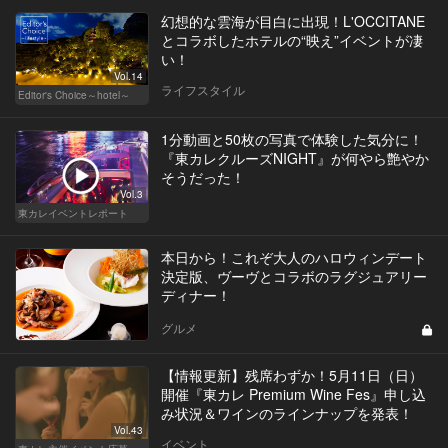
幻想的な雲海が目白に出現！L'OCCITANE
とコラボしたホテルの“映え”イベントが凄
い！
Vol.14
ライフスタイル
Editor's Choice～hotel～
1分動画と50枚の写真で体験した気分に！
『東カレクルーズNIGHT』が何やら艶やか
そうだった！
Vol.3
東カレイベントレポート
本日から！これぞ大人のハロウィンデート
決定版、ヴーヴとコラボのラグジュアリー
ディナー！
グルメ
【情報更新】残席わずか！5月11日（日）
開催『東カレ Premium Wine Fes』申し込
み状況＆ワインのラインナップを発表！
Vol.43
イベント