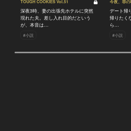
TOUGH COOKIES Vol.51
今夜、罪の味を
深夜3時、妻の出張先ホテルに突然
デート帰
現れた夫。差し入れ目的だという
帰りたく
が、本音は…
ら…
#小説
#小説