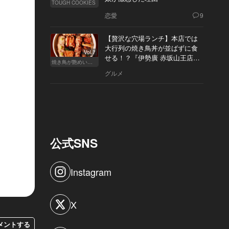
TOUGH COOKIES
恋愛
9
【贅沢な穴場ランチ】本店では
大行列の焼き鳥丼が並ばずに食
Vol.7
せる！？『伊勢廣 赤坂山王店』
焼き鳥が艶めいてきた
へ
グルメ
公式SNS
Instagram
X
メントする