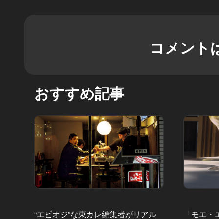
コメント
おすすめ記事
“エビオジ”な東カレ編集者がリアル
「モエ・