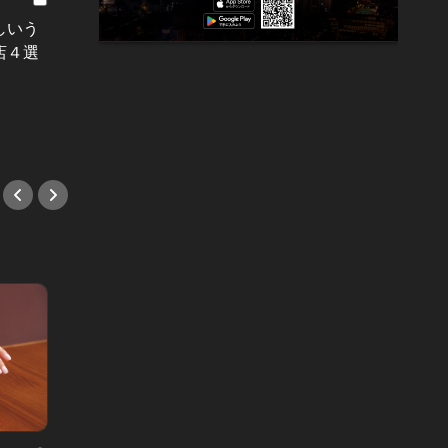
立ち飲み。いま注目の個性派ストリ
ルメ Vol
しいう
あのプ
ート酒場5軒
店４選
りたい
#立ち飲み
#中華