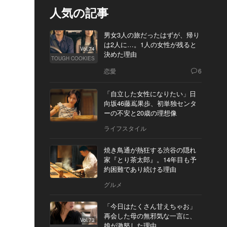
人気の記事
男女3人の旅だったはずが、帰り
は2人に…。1人の女性が残ると
Vol.74
決めた理由
TOUGH COOKIES
恋愛
6
「自立した女性になりたい」日
向坂46藤嶌果歩、初単独センタ
ーの不安と20歳の理想像
ライフスタイル
焼き鳥通が熱狂する渋谷の隠れ
家『とり茶太郎』。14年目も予
約困難であり続ける理由
グルメ
「今日はたくさん甘えちゃお」
再会した母の無邪気な一言に、
Vol.73
娘が激怒した理由