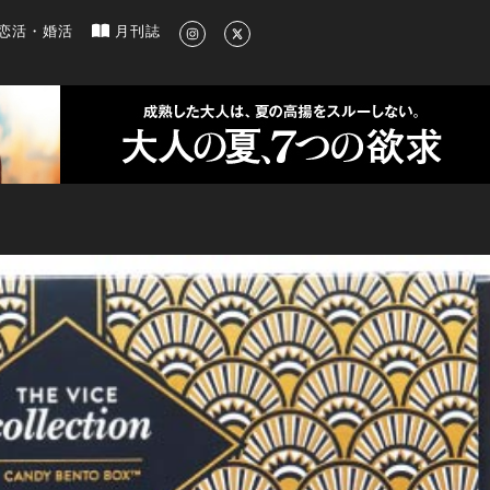
新のグルメ、洗練されたライフスタイル情報
恋活・婚活
月刊誌