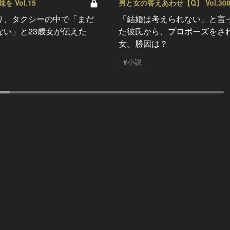
 Vol.15
男と女の答えあわせ【Q】 Vol.30
り、タクシーの中で「まだ
「結婚は考えられない」と言
ない」と23歳女が伝えた
た彼氏から、プロポーズをさ
女。勝因は？
#小説