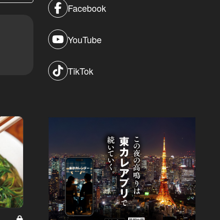
Facebook
YouTube
TikTok
2025年、最強の新店。 Vol.13
大人の社交場として進化する東京の
プロの