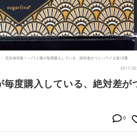
完全保存版！ ハワイ通が毎度購入している、絶対差がつくハワイ土産12選
2017.02
が毎度購入している、絶対差が
0