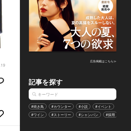
広告掲載はこちら≫
.19
つ
記事を探す
#焼き鳥
#カウンター
#小説
#イベント
#港区
#ワイン
#ストーリー
#シャンパン
#採用
#恋