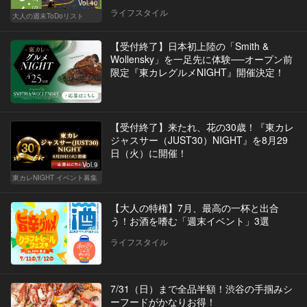
Vol.40
ライフスタイル
大人の週末ToDoリスト
【受付終了】日本初上陸の「Smith &
Wollensky」を一足先に体験──オープン前
限定『東カレグルメNIGHT』開催決定！
【受付終了】来たれ、花の30歳！『東カレ
ジャスサー（JUST30）NIGHT』を8月29
日（火）に開催！
Vol.9
東カレNIGHT イベント募集
【大人の特権】7月、最高の一杯と出合
う！お酒を嗜む「週末イベント」3選
ライフスタイル
7/31（日）まで全品半額！渋谷の手掴みシ
ーフードがかなりお得！