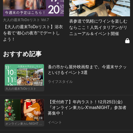
大人の週末ToDoリスト Vol.7
表参道で気軽にワインを楽しむ
【大人の週末ToDoリスト】浴衣
ならここ！人気イタリアンがリ
を着て“都心の夜市”でデートし
ニューアル＆イベント開催
よう！
おすすめ記事
蚤の市から屋外映画祭まで。今週末サクッ
といけるイベント3選
ライフスタイル
Vol.19
大人の週末ToDoリスト
【受付終了】年内ラスト！12月25日(金)
『オンライン東カレX'masNIGHT』参加者
募集中！
Vol.19
イベント
オンライン東カレNIGHT イベント募集