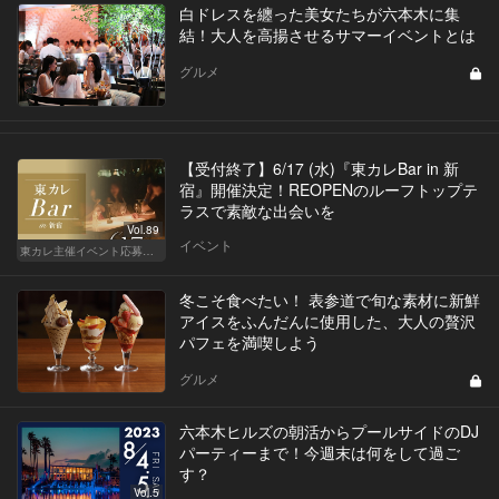
白ドレスを纏った美女たちが六本木に集
結！大人を高揚させるサマーイベントとは
グルメ
【受付終了】6/17 (水)『東カレBar in 新
宿』開催決定！REOPENのルーフトップテ
ラスで素敵な出会いを
Vol.89
イベント
東カレ主催イベント応募詳細記事一覧
冬こそ食べたい！ 表参道で旬な素材に新鮮
アイスをふんだんに使用した、大人の贅沢
パフェを満喫しよう
グルメ
六本木ヒルズの朝活からプールサイドのDJ
パーティーまで！今週末は何をして過ご
す？
Vol.5