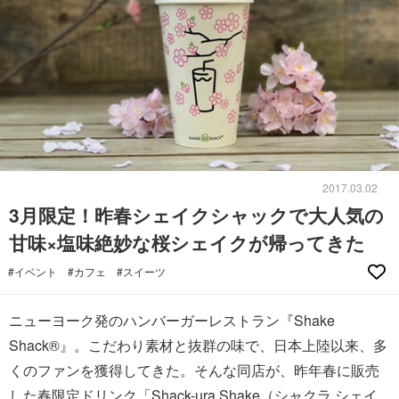
2017.03.02
3月限定！昨春シェイクシャックで大人気の
甘味×塩味絶妙な桜シェイクが帰ってきた
#イベント
#カフェ
#スイーツ
ニューヨーク発のハンバーガーレストラン『Shake
Shack®』。こだわり素材と抜群の味で、日本上陸以来、多
くのファンを獲得してきた。そんな同店が、昨年春に販売
した春限定ドリンク「Shack-ura Shake（シャクラ シェイ