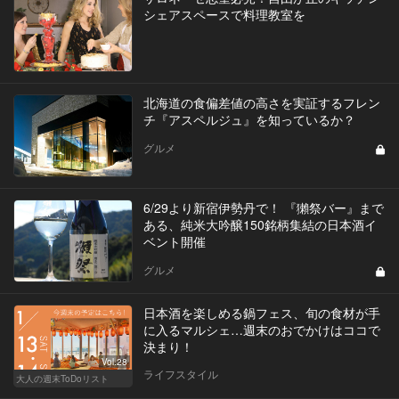
シェアスペースで料理教室を
北海道の食偏差値の高さを実証するフレン
チ『アスペルジュ』を知っているか？
グルメ
6/29より新宿伊勢丹で！ 『獺祭バー』まで
ある、純米大吟醸150銘柄集結の日本酒イ
ベント開催
グルメ
日本酒を楽しめる鍋フェス、旬の食材が手
に入るマルシェ…週末のおでかけはココで
決まり！
Vol.28
ライフスタイル
大人の週末ToDoリスト