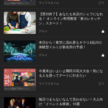
ライフスタイル
1
大人の週末ToDoリスト
【受付終了】あなたも名店のシェフになれ
る！ オンライン料理教室「東カレキッチ
ン」スタート！
グルメ
本日から！夜空に流れ星もキラリ♪品川の
体験型イルミが新名所の予感！
グルメ
今週末はいよいよ隅田川花火大会！気にな
る人を誘ってデートに行きたい
ライフスタイル
1
Vol.56
大人の週末ToDoリスト
毎日つまらないなんて言わせない！大人向
け「イベント＆映画」10選