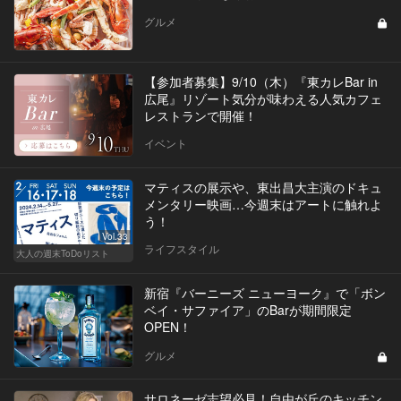
グルメ
【参加者募集】9/10（木）『東カレBar in
広尾』リゾート気分が味わえる人気カフェ
レストランで開催！
イベント
マティスの展示や、東出昌大主演のドキュ
メンタリー映画…今週末はアートに触れよ
う！
Vol.33
ライフスタイル
大人の週末ToDoリスト
新宿『バーニーズ ニューヨーク』で「ボン
ベイ・サファイア」のBarが期間限定
OPEN！
グルメ
サロネーゼ志望必見！自由が丘のキッチン