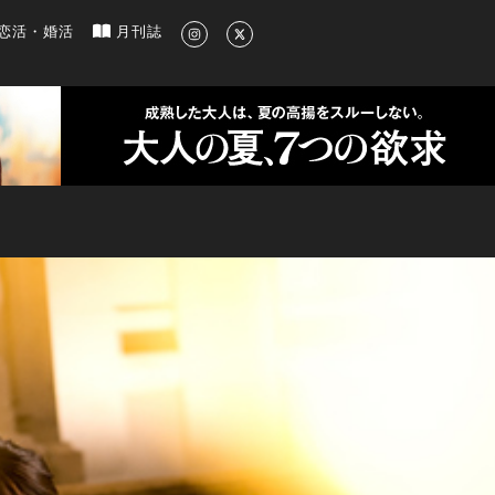
新のグルメ、洗練されたライフスタイル情報
恋活・婚活
月刊誌