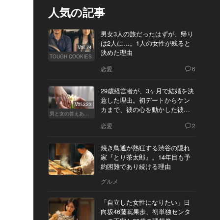
人気の記事
男女3人の旅だったはずが、帰り
は2人に…。1人の女性が残ると
Vol.74
決めた理由
TOUGH COOKIES
恋愛
6
29歳経営者が、3ヶ月で結婚を決
意した理由。初デートからケン
Vol.323
カまで、彼の心を動かした彼女
男と女の答えあわせ【Q】
の態度とは
恋愛
2
焼き鳥通が熱狂する渋谷の隠れ
家『とり茶太郎』。14年目も予
約困難であり続ける理由
グルメ
「自立した女性になりたい」日
向坂46藤嶌果歩、初単独センタ