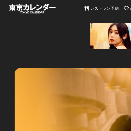
東京カレンダー | 最
レストラン予約