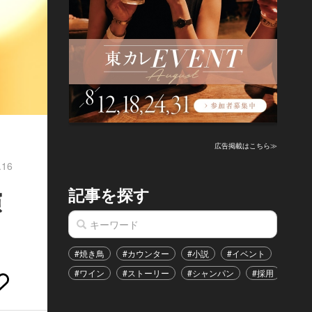
広告掲載はこちら≫
.16
記事を探す
演
#焼き鳥
#カウンター
#小説
#イベント
#港区
#ワイン
#ストーリー
#シャンパン
#採用
#恋