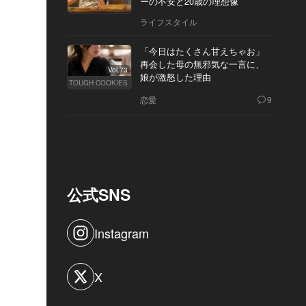
ーの不安と20歳の理想像
ライフスタイル
「今日はたくさん甘えちゃお」
再会した母の無邪気な一言に、
Vol.73
娘が激怒した理由
TOUGH COOKIES
恋愛
9
公式SNS
Instagram
X