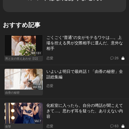
おすすめ記事
ごくごく“普通”の女がモテるワケは…。上
場を控える男が交際相手に選んだ、意外な
相手
Vol.131
恋愛
26
男と女の答えあわせ【Q】
いよいよ明日で最終話！「由香の秘密」全
話総集編
恋愛
Vol.10
由香の秘密
化粧室に入ったら、自分の噂話が聞こえて
きて…。思わず耳を疑った、ありえない内
容
Vol.7
恋愛
63
復讐