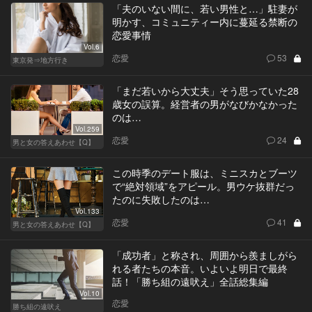
「夫のいない間に、若い男性と…」駐妻が
明かす、コミュニティー内に蔓延る禁断の
恋愛事情
Vol.6
恋愛
53
東京発⇒地方行き
「まだ若いから大丈夫」そう思っていた28
歳女の誤算。経営者の男がなびかなかった
のは…
Vol.259
恋愛
24
男と女の答えあわせ【Q】
この時季のデート服は、ミニスカとブーツ
で“絶対領域”をアピール。男ウケ抜群だっ
たのに失敗したのは…
Vol.133
恋愛
41
男と女の答えあわせ【Q】
「成功者」と称され、周囲から羨ましがら
れる者たちの本音。いよいよ明日で最終
話！「勝ち組の遠吠え」全話総集編
Vol.10
恋愛
勝ち組の遠吠え