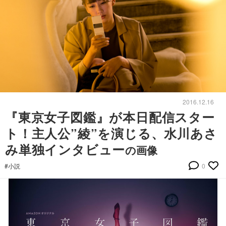
2016.12.16
『東京女子図鑑』が本日配信スター
ト！主人公”綾”を演じる、水川あさ
み単独インタビュー
の画像
#小説
0