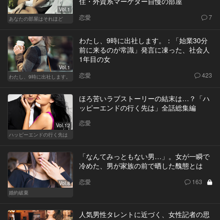
住・外資系マーケター自慢の部屋
Vol.1
恋愛
7
あなたの部屋はそれほど
わたし、9時に出社します。：「始業30分
前に来るのが常識」発言に凍った、社会人
1年目の女
Vol.1
恋愛
423
わたし、9時に出社します。
ほろ苦いラブストーリーの結末は…？「ハ
ッピーエンドの行く先は」全話総集編
恋愛
Vol.12
ハッピーエンドの行く先は
「なんてみっともない男…」。女が一瞬で
冷めた、男が家族の前で晒した醜態とは
恋愛
163
Vol.8
婚約破棄
人気男性タレントに近づく、女性記者の思