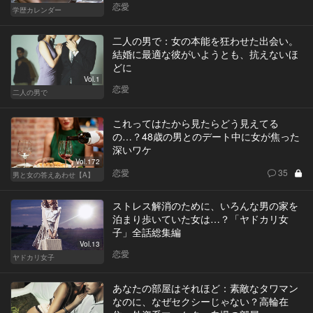
恋愛
学歴カレンダー
二人の男で：女の本能を狂わせた出会い。
結婚に最適な彼がいようとも、抗えないほ
どに
Vol.1
恋愛
二人の男で
これってはたから見たらどう見えてる
の…？48歳の男とのデート中に女が焦った
深いワケ
Vol.172
恋愛
35
男と女の答えあわせ【A】
ストレス解消のために、いろんな男の家を
泊まり歩いていた女は…？「ヤドカリ女
子」全話総集編
Vol.13
恋愛
ヤドカリ女子
あなたの部屋はそれほど：素敵なタワマン
なのに、なぜセクシーじゃない？高輪在