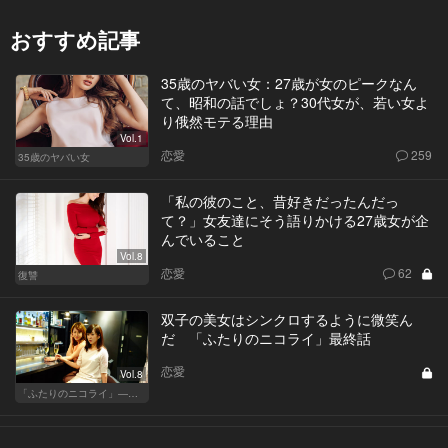
おすすめ記事
35歳のヤバい女：27歳が女のピークなん
て、昭和の話でしょ？30代女が、若い女よ
り俄然モテる理由
Vol.1
恋愛
259
35歳のヤバい女
「私の彼のこと、昔好きだったんだっ
て？」女友達にそう語りかける27歳女が企
んでいること
Vol.8
恋愛
62
復讐
双子の美女はシンクロするように微笑ん
だ 「ふたりのニコライ」最終話
恋愛
Vol.8
「ふたりのニコライ」―作家・柴崎竜人の恋愛ストーリー