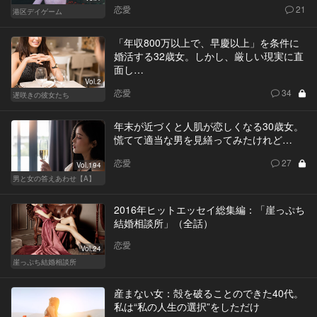
恋愛
21
港区デイゲーム
「年収800万以上で、早慶以上」を条件に
婚活する32歳女。しかし、厳しい現実に直
面し…
Vol.2
恋愛
34
遅咲きの彼女たち
年末が近づくと人肌が恋しくなる30歳女。
慌てて適当な男を見繕ってみたけれど…
恋愛
27
Vol.194
男と女の答えあわせ【A】
2016年ヒットエッセイ総集編：「崖っぷち
結婚相談所」（全話）
恋愛
Vol.24
崖っぷち結婚相談所
産まない女：殻を破ることのできた40代。
私は“私の人生の選択”をしただけ