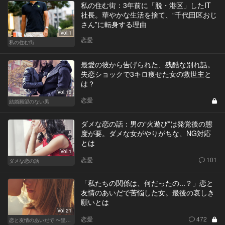
私の住む街：3年前に「脱・港区」したIT
社長。華やかな生活を捨て、“千代田区おじ
さん”に転身する理由
Vol.1
恋愛
私の住む街
最愛の彼から告げられた、残酷な別れ話。
失恋ショックで3キロ痩せた女の救世主と
は？
Vol.13
恋愛
結婚願望のない男
ダメな恋の話：男の“火遊び”は発覚後の態
度が要。ダメな女がやりがちな、NG対応
とは
Vol.1
恋愛
101
ダメな恋の話
「私たちの関係は、何だったの...？」恋と
友情のあいだで苦悩した女。最後の哀しき
願いとは
Vol.21
恋愛
472
恋と友情のあいだで 〜里奈 Ver.〜