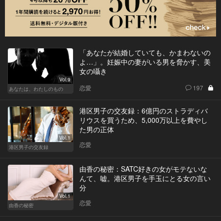
「あなたが結婚していても、かまわないの
よ…」。妊娠中の妻がいる男を脅かす、美
女の囁き
Vol.9
恋愛
197
あなたは、わたしのもの
港区男子の交友録：6億円のストラディバ
リウスを買うため、5,000万以上を費やし
た男の正体
Vol.1
恋愛
港区男子の交友録
由香の秘密：SATC好きの女がモテないな
んて、嘘。港区男子を手玉にとる女の言い
分
Vol.1
恋愛
由香の秘密