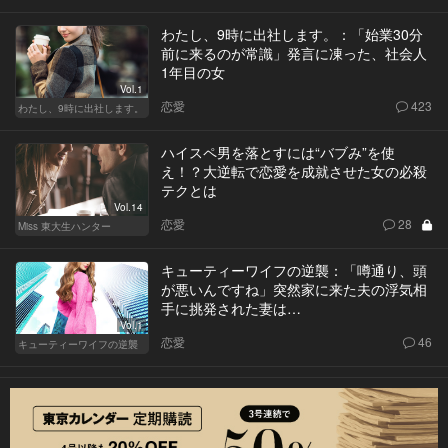
わたし、9時に出社します。：「始業30分
前に来るのが常識」発言に凍った、社会人
1年目の女
Vol.1
恋愛
423
わたし、9時に出社します。
ハイスペ男を落とすには“バブみ”を使
え！？大逆転で恋愛を成就させた女の必殺
テクとは
Vol.14
恋愛
28
Miss 東大生ハンター
キューティーワイフの逆襲：「噂通り、頭
が悪いんですね」突然家に来た夫の浮気相
手に挑発された妻は…
Vol.1
恋愛
46
キューティーワイフの逆襲