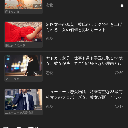
恋愛
Vol.7
産まない女
港区女子の原点：彼氏のランクで引き上げ
られる、女の価値と港区カースト
恋愛
Vol.1
港区女子の原点
ヤドカリ女子：仕事も男も手玉に取る28歳
女。彼女が決して自宅に帰らない理由とは
恋愛
59
Vol.1
ヤドカリ女子
ニューヨーク恋愛物語：将来有望な28歳商
社マンのプロポーズを、彼女が断ったワケ
恋愛
17
Vol.1
ニューヨーク恋愛物語～商社マン遥斗の場合～