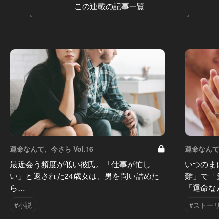
この連載の記事一覧
運命なんて、今さら Vol.16
運命なんて、
最近会う頻度が低い彼氏。「仕事が忙し
いつのま
い」と返された24歳女は、男を問い詰めた
難」で「
ら…
「運命な
#小説
#ストー