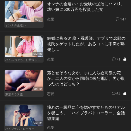
オンナの金遣い：お受験の泥沼にハマり、
幼い娘に500万円を投資した女
恋愛
147
Vol.1
オンナの金遣い
結婚に焦る31歳・看護師。アプリで念願の
彼氏をゲットしたが、あるコトに不満が爆
発し…
Vol.10
恋愛
71
ハイスぺでも、お断りします！
落とせそうな女か、手に入らぬ高嶺の花
か。二人の女から同時に来た電話、男が取
ったのはどっち？
Vol.10
恋愛
64
東京テラス族
憧れの一級品に心を燃やす女たちのリアル
を覗こう。「ハイブラパトローラー」全話
総集編
Vol.12
恋愛
ハイブラパトローラー