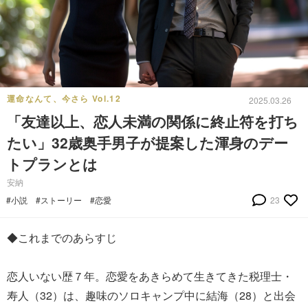
運命なんて、今さら Vol.12
2025.03.26
「友達以上、恋人未満の関係に終止符を打ち
たい」32歳奥手男子が提案した渾身のデー
トプランとは
安納
#小説
#ストーリー
#恋愛
23
◆これまでのあらすじ
恋人いない歴７年。恋愛をあきらめて生きてきた税理士・
寿人（32）は、趣味のソロキャンプ中に結海（28）と出会