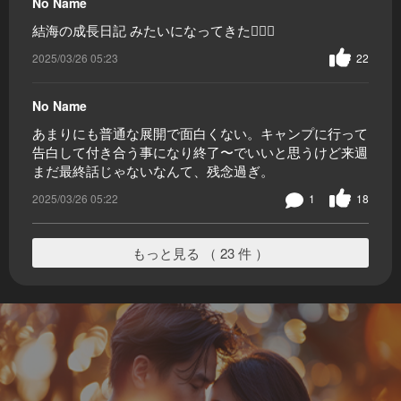
No Name
結海の成長日記 みたいになってきた🤦🏼‍♀️
2025/03/26 05:23
22
No Name
あまりにも普通な展開で面白くない。キャンプに行って
告白して付き合う事になり終了〜でいいと思うけど来週
まだ最終話じゃないなんて、残念過ぎ。
2025/03/26 05:22
1
18
もっと見る （ 23 件 ）