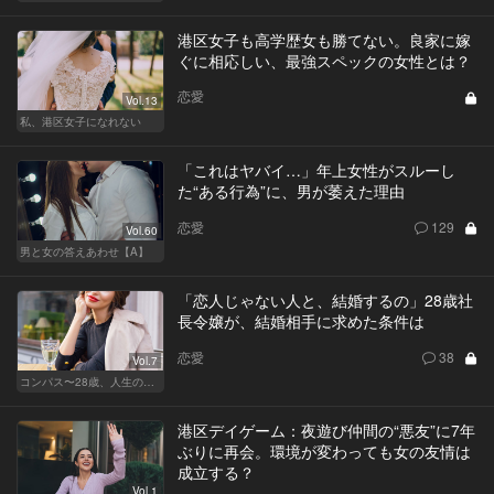
港区女子も高学歴女も勝てない。良家に嫁
ぐに相応しい、最強スペックの女性とは？
恋愛
Vol.13
私、港区女子になれない
「これはヤバイ…」年上女性がスルーし
た“ある行為”に、男が萎えた理由
恋愛
129
Vol.60
男と女の答えあわせ【A】
「恋人じゃない人と、結婚するの」28歳社
長令嬢が、結婚相手に求めた条件は
恋愛
38
Vol.7
コンパス〜28歳、人生の羅針盤〜
港区デイゲーム：夜遊び仲間の“悪友”に7年
ぶりに再会。環境が変わっても女の友情は
成立する？
Vol.1