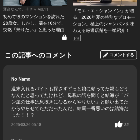
運命なんて、今さら Vol.11
「モエ・エ・シャンドン」が贈
初めて彼のマンションを訪れた
る、2026年夏の特別なプロモー
28歳女。しかし、滞在10分で、
ション。極上のシャンパンを味
突然「帰りたい」と思った理由
わえる厳選店舗を一挙紹介！
PR
この記事へのコメント
コメントする
No Name
週末入れるバイトも探さずずっと娘に頼ってた親もどう
なんだと思ってたけれど、母親の話を聞くと結海が「パ
ン屋の仕事は息抜きになるからやりたい」と願い出てた
からやらせてただだったんだ。結局一番悪いのは結海だ
った！！？
2025/03/26 05:18
22