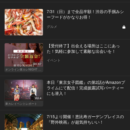
7/31（日）まで全品半額！渋谷の手掴みシ
ーフードがかなりお得！
グルメ
【受付終了】出会える場所はここにあっ
た！気軽に参加して素敵な出会いを！
イベント
Vol.67
オンライン東カレNIGHT イベント募集
本日『東京女子図鑑』の第2話がAmazonプ
ライムにて配信！完成披露試写パーティー
にも潜入！
Vol.4
東カレイベントレポート
7/15より開催！恵比寿ガーデンプレイスの
『野外映画』が超気持ちいい！