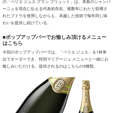
の「ペリエ ジュエ グラン ブリュット」は、革新のシャンパ
ーニュを現在に伝える代表的存在。複数年にわたり収穫さ
れたブドウを使用しながらも、卓越した技術で毎年同じ味
わいを提供し続けている。
■ポップアップバーでお愉しみ頂けるメニュー
はこちら
今回のポップアップバーでは、「ペリエ ジュエ」を1杯単
位でオーダーでき、特別マリアージュ メニューと一緒にお
愉しみいただける。提供されるのはこちらの3種類。