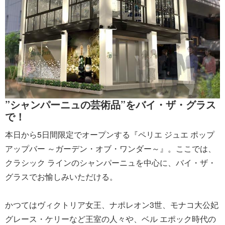
”シャンパーニュの芸術品”をバイ・ザ・グラス
で！
本日から5日間限定でオープンする『ペリエ ジュエ ポップ
アップバー ～ガーデン・オブ・ワンダー～』。ここでは、
クラシック ラインのシャンパーニュを中心に、バイ・ザ・
グラスでお愉しみいただける。
かつてはヴィクトリア女王、ナポレオン3世、モナコ大公妃
グレース・ケリーなど王室の人々や、ベル エポック時代の