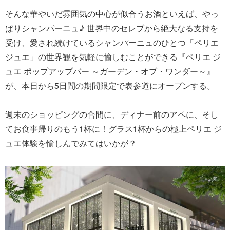
そんな華やいだ雰囲気の中心が似合うお酒といえば、やっ
ぱりシャンパーニュ♪ 世界中のセレブから絶大なる支持を
受け、愛され続けているシャンパーニュのひとつ「ペリエ
ジュエ」の世界観を気軽に愉しむことができる『ペリエ ジ
ュエ ポップアップバー ～ガーデン・オブ・ワンダー～』
が、本日から5日間の期間限定で表参道にオープンする。
週末のショッピングの合間に、ディナー前のアペに、そし
てお食事帰りのもう1杯に！グラス1杯からの極上ペリエ ジ
ュエ体験を愉しんでみてはいかが？