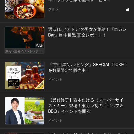
グルメ
選ばれし“オトナ”の男女が集結！『東カレ
Bar』in 中目黒 完全レポート！
Vol.5
東カレ主催イベントレポート
『“中目黒”ホッピング』SPECIAL TICKET
を数量限定で販売中！
イベント
【受付終了】西本たける（スーパーサイ
ズ・ミー）登場！東カレ初の「ゴルフ＆
BBQ」イベントを開催
イベント