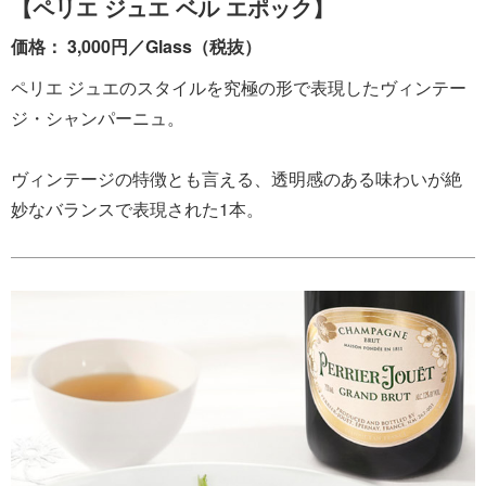
【ペリエ ジュエ ベル エポック】
価格： 3,000円／Glass（税抜）
ペリエ ジュエのスタイルを究極の形で表現したヴィンテー
ジ・シャンパーニュ。
ヴィンテージの特徴とも言える、透明感のある味わいが絶
妙なバランスで表現された1本。