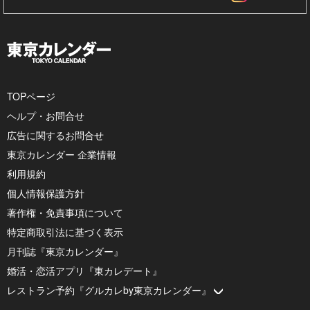
TOPページ
ヘルプ・お問合せ
広告に関するお問合せ
東京カレンダー 企業情報
利用規約
個人情報保護方針
著作権・免責事項について
特定商取引法に基づく表示
月刊誌『東京カレンダー』
婚活・恋活アプリ『東カレデート』
レストラン予約『グルカレby東京カレンダー』