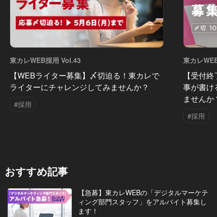
東カレWEB採用 Vol.43
東カレWEB採
【WEBライター募集】〆切迫る！東カレで
【受付終
ライターにチャレンジしてみませんか？
事が書け
ませんか
#採用
#採用
おすすめ記事
【急募】東カレWEBの「デジタルマーケテ
ィング部門スタッフ」をアルバイト募集し
ます！