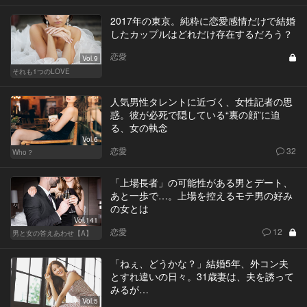
2017年の東京。純粋に恋愛感情だけで結婚
したカップルはどれだけ存在するだろう？
恋愛
Vol.9
それも1つのLOVE
人気男性タレントに近づく、女性記者の思
惑。彼が必死で隠している“裏の顔”に迫
る、女の執念
Vol.6
恋愛
32
Who？
「上場長者」の可能性がある男とデート、
あと一歩で…。上場を控えるモテ男の好み
の女とは
Vol.141
恋愛
12
男と女の答えあわせ【A】
「ねぇ、どうかな？」結婚5年、外コン夫
とすれ違いの日々。31歳妻は、夫を誘って
みるが…
Vol.5