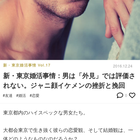
新・東京婚活事情 Vol.17
2016.12.24
新・東京婚活事情：男は「外見」では評価さ
れない。ジャニ顔イケメンの挫折と挽回
#友達
#婚活
#恋愛
0
東京都内のハイスペックな男女たち。
大都会東京で生き抜く彼らの恋愛観、そして結婚観は、一
体どのようなものなのだろうか？