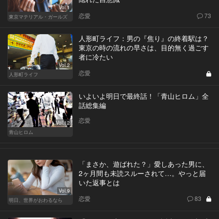
Vol.1
恋愛
73
東京マテリアル・ガールズ
人形町ライフ：男の『焦り』の終着駅は？
東京の時の流れの早さは、目的無く過ごす
者に冷たい
Vol.2
恋愛
人形町ライフ
いよいよ明日で最終話！「青山ヒロム」全
話総集編
恋愛
Vol.12
青山ヒロム
「まさか、遊ばれた？」愛しあった男に、
2ヶ月間も未読スルーされて…。やっと届
いた返事とは
Vol.9
恋愛
83
明日、世界がおわるなら