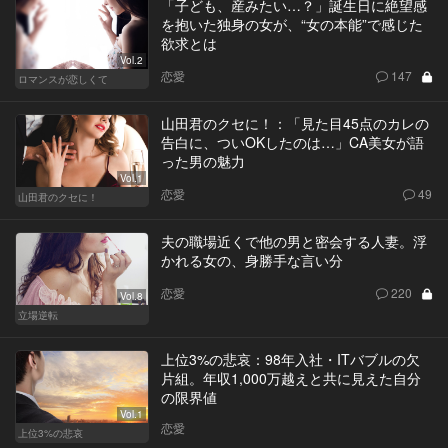
「子ども、産みたい…？」誕生日に絶望感
を抱いた独身の女が、“女の本能”で感じた
欲求とは
Vol.2
恋愛
147
ロマンスが恋しくて
山田君のクセに！：「見た目45点のカレの
告白に、ついOKしたのは…」CA美女が語
った男の魅力
Vol.1
恋愛
49
山田君のクセに！
夫の職場近くで他の男と密会する人妻。浮
かれる女の、身勝手な言い分
恋愛
220
Vol.8
立場逆転
上位3%の悲哀：98年入社・ITバブルの欠
片組。年収1,000万越えと共に見えた自分
の限界値
Vol.1
恋愛
上位3%の悲哀