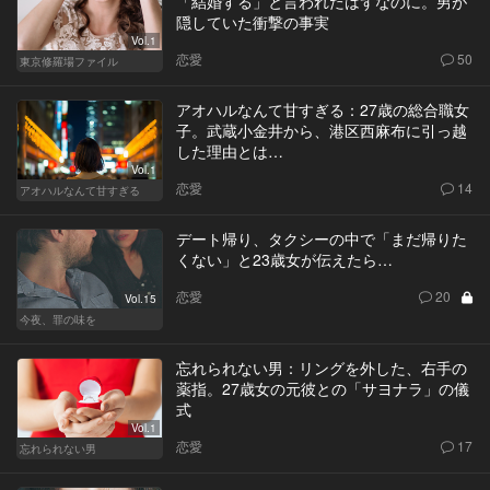
「結婚する」と言われたはずなのに。男が
隠していた衝撃の事実
Vol.1
恋愛
50
東京修羅場ファイル
アオハルなんて甘すぎる：27歳の総合職女
子。武蔵小金井から、港区西麻布に引っ越
した理由とは…
Vol.1
恋愛
14
アオハルなんて甘すぎる
デート帰り、タクシーの中で「まだ帰りた
くない」と23歳女が伝えたら…
恋愛
20
Vol.15
今夜、罪の味を
忘れられない男：リングを外した、右手の
薬指。27歳女の元彼との「サヨナラ」の儀
式
Vol.1
恋愛
17
忘れられない男