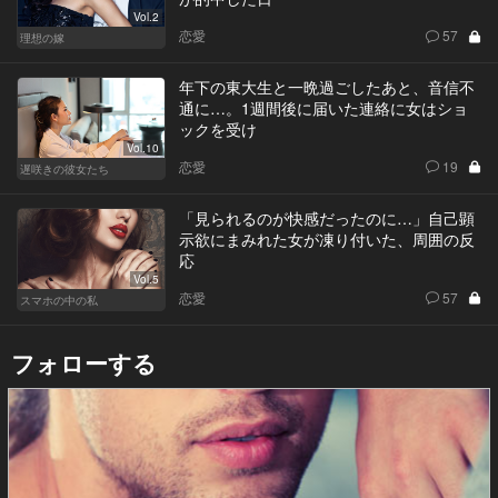
Vol.2
恋愛
57
理想の嫁
年下の東大生と一晩過ごしたあと、音信不
通に…。1週間後に届いた連絡に女はショ
ックを受け
Vol.10
恋愛
19
遅咲きの彼女たち
「見られるのが快感だったのに…」自己顕
示欲にまみれた女が凍り付いた、周囲の反
応
Vol.5
恋愛
57
スマホの中の私
フォローする