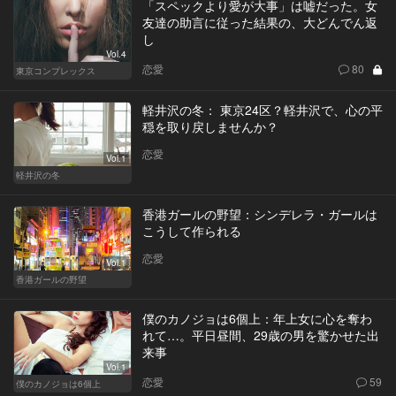
「スペックより愛が大事」は嘘だった。女
友達の助言に従った結果の、大どんでん返
し
Vol.4
恋愛
80
東京コンプレックス
軽井沢の冬： 東京24区？軽井沢で、心の平
穏を取り戻しませんか？
恋愛
Vol.1
軽井沢の冬
香港ガールの野望：シンデレラ・ガールは
こうして作られる
恋愛
Vol.1
香港ガールの野望
僕のカノジョは6個上：年上女に心を奪わ
れて…。平日昼間、29歳の男を驚かせた出
来事
Vol.1
恋愛
59
僕のカノジョは6個上