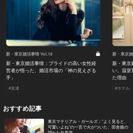
新・東京婚活事情 Vol.18
新・東京婚活
新・東京婚活事情：プライドの高い女性経
新・東京
営者が悟った、婚活市場の「神の見えざる
い。温室
手」
た理由
#友達
#ホテル
おすすめ記事
東京マテリアル・ガールズ：”よく見ると、
可愛いよね”の一言で火がついた、田舎娘の
隠れた自意識