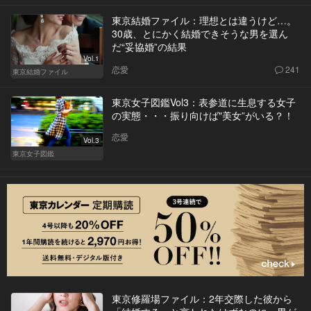
東京結婚ファイル：理想とは違うけど…。
30歳、とにかく結婚できそうな男を選ん
だ“妥協婚”の結果
Vol.1
恋愛
241
東京結婚ファイル
東京女子図鑑Vol3：表参道に生息する女子
の実態・・・振り向けば"美女”がいる？！
恋愛
Vol.3
東京女子図鑑
東京修羅場ファイル：2年交際した彼から