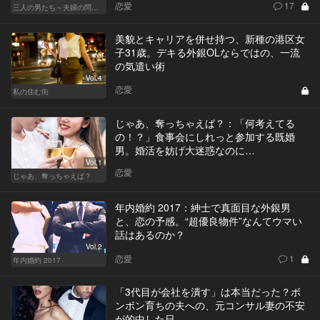
恋愛
17
三人の男たち～夫婦の問題～
美貌とキャリアを併せ持つ、新種の港区女
子31歳。デキる外銀OLならではの、一流
の気遣い術
Vol.4
恋愛
私の住む街
じゃあ、奪っちゃえば？：「何考えてる
の！？」食事会にしれっと参加する既婚
男。婚活を妨げ大迷惑なのに…
Vol.1
恋愛
じゃあ、奪っちゃえば？
年内婚約 2017：紳士で真面目な外銀男
と、恋の予感。“超優良物件”なんてウマい
話はあるのか？
Vol.2
恋愛
1
年内婚約 2017
「3代目が会社を潰す」は本当だった？ボ
ンボン育ちの夫への、元コンサル妻の不安
が的中した日