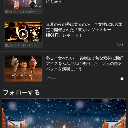
にも潜入！
Vol.4
東カレイベントレポート
真夏の夜の夢は実るのか！？女性は30歳限
定で開催された『東カレ ジャスサー
NIGHT』レポート！
Vol.11
3
東カレイベントレポート
冬こそ食べたい！ 表参道で旬な素材に新鮮
アイスをふんだんに使用した、大人の贅沢
パフェを満喫しよう
グルメ
フォローする