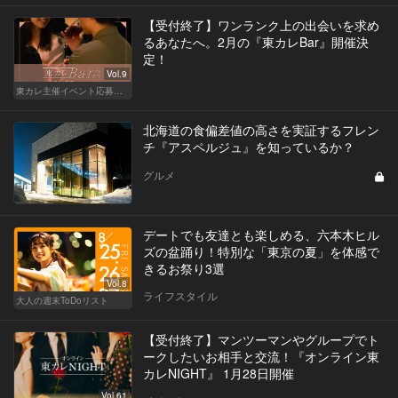
【受付終了】ワンランク上の出会いを求め
るあなたへ。2月の『東カレBar』開催決
定！
Vol.9
東カレ主催イベント応募詳細記事一覧
北海道の食偏差値の高さを実証するフレン
チ『アスペルジュ』を知っているか？
グルメ
デートでも友達とも楽しめる、六本木ヒル
ズの盆踊り！特別な「東京の夏」を体感で
きるお祭り3選
Vol.8
ライフスタイル
大人の週末ToDoリスト
【受付終了】マンツーマンやグループでト
ークしたいお相手と交流！『オンライン東
カレNIGHT』 1月28日開催
Vol.61