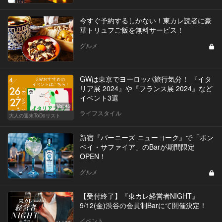
今すぐ予約するしかない！東カレ読者に豪
華トリュフご飯を無料サービス！
グルメ
GWは東京でヨーロッパ旅行気分！ 『イタ
リア展 2024』や『フランス展 2024』など
イベント3選
Vol.43
ライフスタイル
大人の週末ToDoリスト
新宿『バーニーズ ニューヨーク』で「ボン
ベイ・サファイア」のBarが期間限定
OPEN！
グルメ
【受付終了】『東カレ経営者NIGHT』
9/12(金)渋谷の会員制Barにて開催決定！
イベント