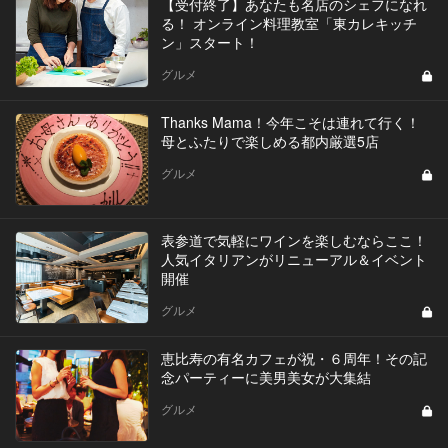
【受付終了】あなたも名店のシェフになれ
る！ オンライン料理教室「東カレキッチ
ン」スタート！
グルメ
Thanks Mama！今年こそは連れて行く！
母とふたりで楽しめる都内厳選5店
グルメ
表参道で気軽にワインを楽しむならここ！
人気イタリアンがリニューアル＆イベント
開催
グルメ
恵比寿の有名カフェが祝・６周年！その記
念パーティーに美男美女が大集結
グルメ