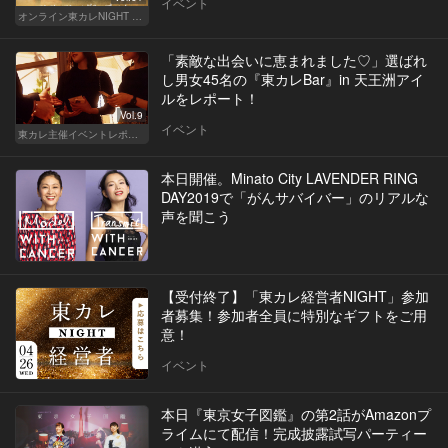
イベント
オンライン東カレNIGHT イベント募集
「素敵な出会いに恵まれました♡」選ばれ
し男女45名の『東カレBar』in 天王洲アイ
ルをレポート！
Vol.9
イベント
東カレ主催イベントレポート
本日開催。Minato City LAVENDER RING
DAY2019で「がんサバイバー」のリアルな
声を聞こう
【受付終了】「東カレ経営者NIGHT」参加
者募集！参加者全員に特別なギフトをご用
意！
イベント
本日『東京女子図鑑』の第2話がAmazonプ
ライムにて配信！完成披露試写パーティー