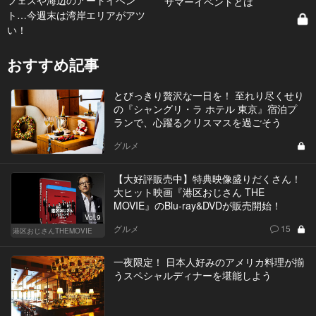
フェスや海辺のアートイベン
サマーイベントとは
ト…今週末は湾岸エリアがアツ
い！
おすすめ記事
とびっきり贅沢な一日を！ 至れり尽くせり
の『シャングリ・ラ ホテル 東京』宿泊プ
ランで、心躍るクリスマスを過ごそう
グルメ
【大好評販売中】特典映像盛りだくさん！
大ヒット映画『港区おじさん THE
MOVIE』のBlu-ray&DVDが販売開始！
Vol.9
グルメ
15
港区おじさんTHEMOVIE
一夜限定！ 日本人好みのアメリカ料理が揃
うスペシャルディナーを堪能しよう