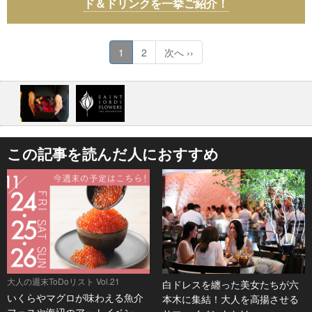
ド＆ドリンクを一挙ご紹介！
1
2
次へ ››
この記事を読んだ人におすすめ
大人の週末ToDoリスト Vol.21
白ドレスを纏った美女たちが六
いくらやマグロが味わえる魚介
本木に集結！大人を高揚させる