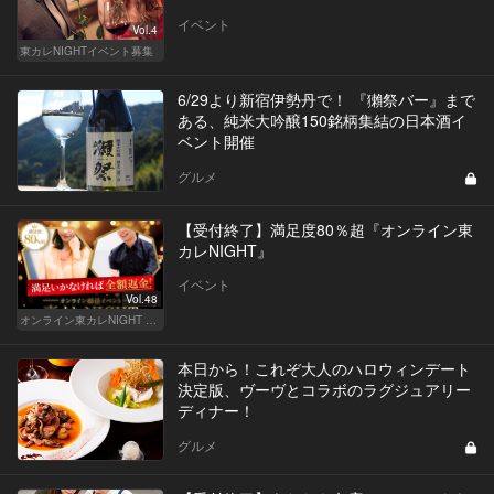
イベント
Vol.4
東カレNIGHTイベント募集
6/29より新宿伊勢丹で！ 『獺祭バー』まで
ある、純米大吟醸150銘柄集結の日本酒イ
ベント開催
グルメ
【受付終了】満足度80％超『オンライン東
カレNIGHT』
イベント
Vol.48
オンライン東カレNIGHT イベント募集
本日から！これぞ大人のハロウィンデート
決定版、ヴーヴとコラボのラグジュアリー
ディナー！
グルメ