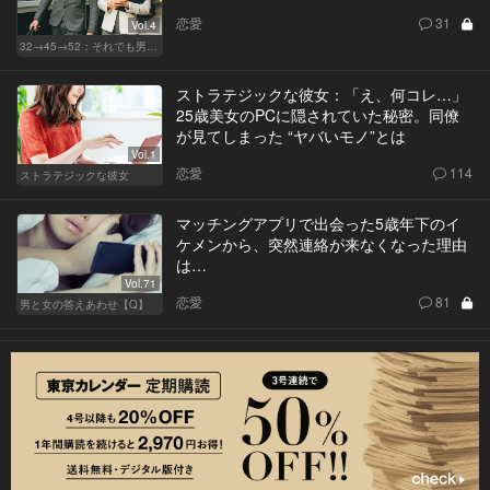
恋愛
31
Vol.4
32→45→52：それでも男は完成しない。
ストラテジックな彼女：「え、何コレ…」
25歳美女のPCに隠されていた秘密。同僚
が見てしまった “ヤバいモノ”とは
Vol.1
恋愛
114
ストラテジックな彼女
マッチングアプリで出会った5歳年下のイ
ケメンから、突然連絡が来なくなった理由
は…
Vol.71
恋愛
81
男と女の答えあわせ【Q】