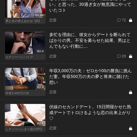
い」と思った、30過ぎ女が無意識にやって
いたコト
Vol.84
恋愛
72
男と女の答えあわせ【A】
多忙を理由に、彼女からデートを断られて
ばかりの男。不安を募らせた結果、男はと
んでもない行動に…
Vol.4
恋愛
29
エナジーバンパイア
年収3,000万の夫：ゼロか100の勝負に挑ん
だ妻。年収500万の夫の夢と将来に賭けた
想い
Vol.9
恋愛
年収3,000万の夫
伏線のセカンドデート。15日間寝かせた熟
成デートでトロけるような恋の出来上がり
♡
Vol.4
恋愛
シティーハンター恋のXYZ