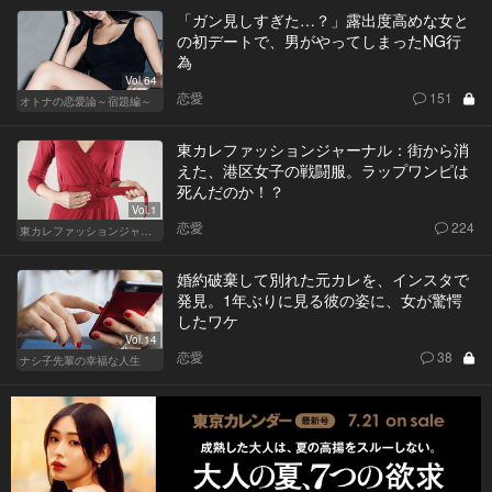
「ガン見しすぎた…？」露出度高めな女と
の初デートで、男がやってしまったNG行
為
Vol.64
恋愛
151
オトナの恋愛論～宿題編～
東カレファッションジャーナル：街から消
えた、港区女子の戦闘服。ラップワンピは
死んだのか！？
Vol.1
恋愛
224
東カレファッションジャーナル
婚約破棄して別れた元カレを、インスタで
発見。1年ぶりに見る彼の姿に、女が驚愕
したワケ
Vol.14
恋愛
38
ナシ子先輩の幸福な人生