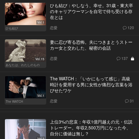
ひも結び：やしなう、幸せ。31歳・東大卒
のキャリアウーマンを自宅で待ち受ける存
在とは
Vol.1
恋愛
120
ひも結び
妻に忍び寄る恐怖。夫につきまとうストー
カー女と交わした、秘密の会話
恋愛
137
Vol.15
あなたは、わたしのもの
The WATCH：「いかにもって感じ」高級
時計を愛用する男に女性が痛烈な言葉を浴
びせたワケ
Vol.1
恋愛
31
The WATCH
上位3%の悲哀：年収1億円越えの元・伝説
トレーダー。年収2,500万円になった今、
自分に価値は無し？
Vol.2