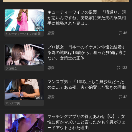
キューティーワイフの逆襲：「噂通り、頭
が悪いんですね」突然家に来た夫の浮気相
手に挑発された妻は…
Vol.1
恋愛
46
キューティーワイフの逆襲
プロ彼女：日本一のイケメン俳優と結婚す
る為の戦略は18歳から。狙った獲物は逃さ
ない、女策士の正体
Vol.1
恋愛
133
プロ彼女
マンスプ男：「1年以上もご無沙汰だった
のに…」ある夜、夫が豹変した驚きの理由
恋愛
42
Vol.1
マンスプ男
マッチングアプリの答えあわせ【Q】：女
性に何かマズいこと言ったかも？男がフェ
ードアウトされた理由