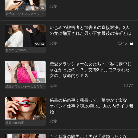
恋愛
Vol.15
婚活は、ワインスクールで
いじめの被害者と加害者の直接対決。2人
の女に翻弄された男が下す最後の決断とは
恋愛
45
Vol.14
あのコはやめて
恋愛クラッシャーな女たち：「私に夢中じ
ゃなかったの…？」交際3ヶ月でフラれた
女の、致命的なミス
Vol.1
恋愛
77
恋愛クラッシャーな女たち
秘書の秘め事：秘書って、華やかで楽な、
オイシイ仕事？OLの聖地、丸の内ライフ開
始！
Vol.1
恋愛
秘書の秘め事
もう我慢の限界…！男が「結婚したくな