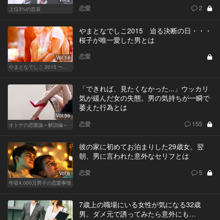
恋愛
2
上位3%の悲哀
やまとなでしこ2015 迫る決断の日・・・
桜子が唯一愛した男とは
恋愛
Vol.14
やまとなでしこ 2015 〜極上の結婚〜
「できれば、見たくなかった...」ウッカリ
気が緩んだ女の失態。男の気持ちが一瞬で
萎えた行為とは
Vol.56
恋愛
155
オトナの恋愛論～解説編～
彼の家に初めてお泊まりした29歳女。翌
朝、男に言われた意外なセリフとは
恋愛
5
Vol.6
年収4,000万男子の恋愛事情
7歳上の職場にいる女性が気になる32歳
男。ダメ元で誘ってみたら意外にも…