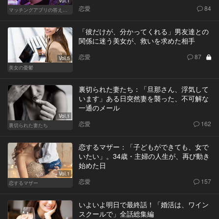
Vol.1
恋愛
84
マッチングアプリの答えあわせ【Q】
「彼だけが、分かってくれる」男友達との
関係に迷う美女が、救いを求めた相手
恋愛
87
Vol.5
美女の憂鬱
裏切られた妻たち：「旦那さん、浮気して
います」ある日突然妻を襲った、不可解な
一通のメール
Vol.1
恋愛
162
裏切られた妻たち
恋するマザー：「子どもができても、女で
いたい」。34歳・主婦の人生が、再び動き
始めた日
Vol.1
恋愛
157
恋するマザー
いよいよ明日で最終話！「婚活は、ワイン
スクールで」全話総集編