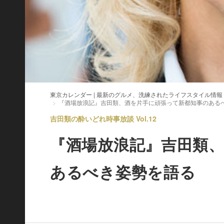
東京カレンダー | 最新のグルメ、洗練されたライフスタイル情報
『酒場放浪記』吉田類、酒を片手に頑張って新都知事のある
吉田類の酔いどれ時事放談 Vol.12
『酒場放浪記』吉田類
あるべき姿勢を語る