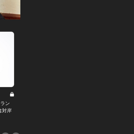
吉田類の酔いどれ時事放談 Vol.16
吉田類の
トラン
“偉大なる酔っ払い”吉田類がモラル
“偉大
は対岸
の欠けたメディアに物申す！「オリ
題に物
ジナリティを大切に！」
中にな