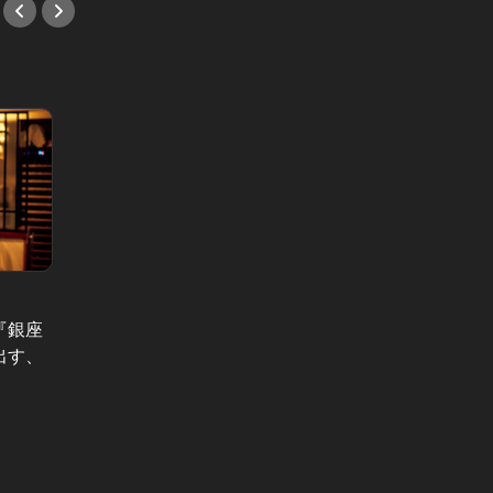
「会食」の
『銀座
会食に最
出す、
内で、
高級料亭のような名店焼肉！A5ラン
センス
ク黒毛和牛の肉箱がテーブルへ！
#会食
#焼肉