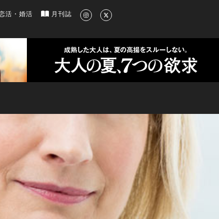
新のグルメ、洗練されたライフスタイル情報
恋活・婚活
月刊誌