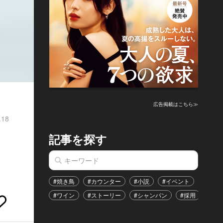
広告掲載はこちら≫
.18
記事を探す
の
#焼き鳥
#カウンター
#小説
#イベント
#港区
#ワイン
#ストーリー
#シャンパン
#採用
#恋