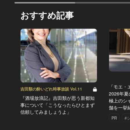
おすすめ記事
「モエ・
吉田類の酔いどれ時事放談 Vol.11
2026年
『酒場放浪記』吉田類が思う新都知
極上のシ
事について「こうなったらひとまず
舗を一挙
信頼してみましょうよ」
PR
#