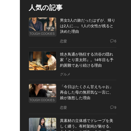
人気の記事
男女3人の旅だったはずが、帰り
は2人に…。1人の女性が残ると
Vol.74
決めた理由
TOUGH COOKIES
恋愛
6
焼き鳥通が熱狂する渋谷の隠れ
家『とり茶太郎』。14年目も予
約困難であり続ける理由
グルメ
「今日はたくさん甘えちゃお」
再会した母の無邪気な一言に、
Vol.73
娘が激怒した理由
TOUGH COOKIES
恋愛
9
異素材の立体感でドレープを美
しく纏う。有村架純が魅せる、
Vol.53