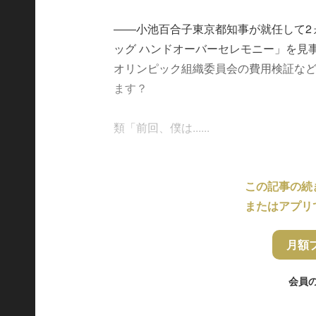
――小池百合子東京都知事が就任して2
ッグ ハンドオーバーセレモニー」を見
オリンピック組織委員会の費用検証な
ます？
類「前回、僕は......
この記事の続
またはアプリ
月額
会員