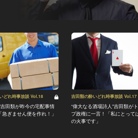
どれ時事放談 Vol.18
吉田類の酔いどれ時事放談 Vol.17
人”吉田類が昨今の宅配事情
“偉大なる酒場詩人”吉田類が
「急ぎません便を作れ！」
プ政権に一言！「私にとって
の火事です」