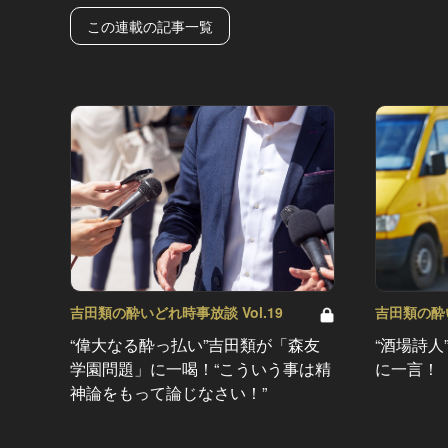
この連載の記事一覧
吉田類の酔いどれ時事放談 Vol.19
吉田類の酔い
“偉大なる酔っ払い”吉田類が「森友
“酒場詩
学園問題」に一喝！“こういう事は精
に一言！
神論をもって論じなさい！”