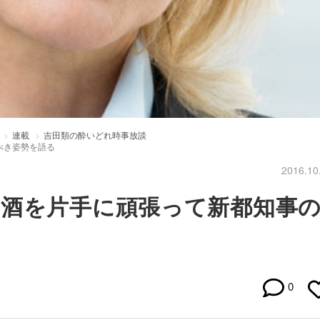
連載
吉田類の酔いどれ時事放談
べき姿勢を語る
2016.10
、酒を片手に頑張って新都知事
0