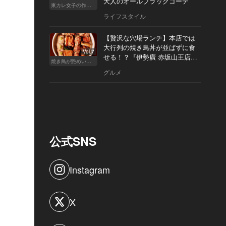
大人のオールブラックコーデ
東カレ女子の作り方
ライフスタイル
【贅沢な穴場ランチ】本店では
大行列の焼き鳥丼が並ばずに食
Vol.7
せる！？『伊勢廣 赤坂山王店』
焼き鳥が艶めいてきた
へ
グルメ
公式SNS
Instagram
X