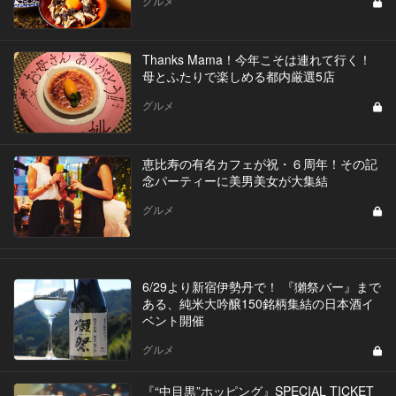
グルメ
Thanks Mama！今年こそは連れて行く！
母とふたりで楽しめる都内厳選5店
グルメ
恵比寿の有名カフェが祝・６周年！その記
念パーティーに美男美女が大集結
グルメ
6/29より新宿伊勢丹で！ 『獺祭バー』まで
ある、純米大吟醸150銘柄集結の日本酒イ
ベント開催
グルメ
『“中目黒”ホッピング』SPECIAL TICKET