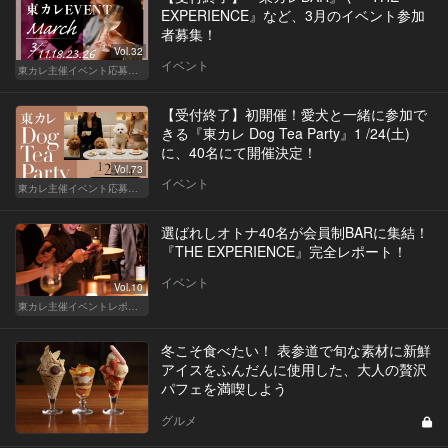
EXPERIENCE』など、3月のイベント参加
者募集！
Vol.32
イベント
東カレ主催イベント応募詳細記事一覧
【受付終了】初開催！愛犬と一緒に参加で
きる『東カレ Dog Tea Party』1 /24(土)
に、40名にて開催決定！
Vol.73
イベント
東カレ主催イベント応募詳細記事一覧
選ばれしオトナ40名が会員制BARに集結！
『THE EXPERIENCE』完全レポート！
イベント
Vol.10
東カレ主催イベントレポート
冬こそ食べたい！ 表参道で旬な素材に新鮮
アイスをふんだんに使用した、大人の贅沢
パフェを満喫しよう
グルメ