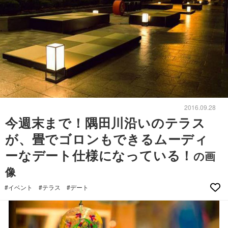
2016.09.28
今週末まで！隅田川沿いのテラス
が、畳でゴロンもできるムーディ
ーなデート仕様になっている！
の画
像
#イベント
#テラス
#デート