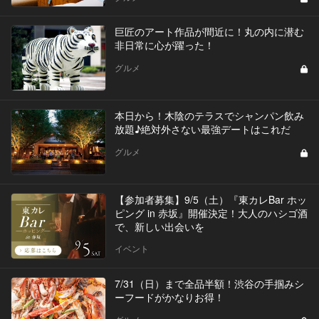
巨匠のアート作品が間近に！丸の内に潜む
非日常に心が躍った！
グルメ
本日から！木陰のテラスでシャンパン飲み
放題♪絶対外さない最強デートはこれだ
グルメ
【参加者募集】9/5（土）『東カレBar ホッ
ピング in 赤坂』開催決定！大人のハシゴ酒
で、新しい出会いを
イベント
7/31（日）まで全品半額！渋谷の手掴みシ
ーフードがかなりお得！