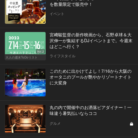
を数量限定で販売中！
イベント
宮﨑駿監督の新作映画から、石野卓球＆大
沢伸一が集結するDJイベントまで。今週末
はどこへ行く？
Vol.2
ライフスタイル
大人の週末ToDoリスト
このために出かけてよし！7/16から大阪の
オータニのプールが艶やかリゾートナイト
に大変身
丸の内で開催中のお洒落ビアダイナー！一
味違う暑気払いならココ
グルメ