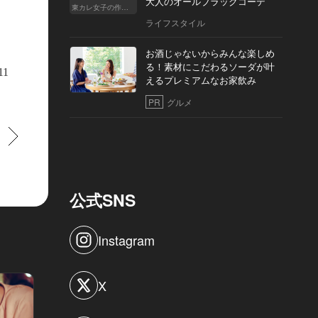
大人のオールブラックコーデ
東カレ女子の作り方
ライフスタイル
お酒じゃないからみんな楽しめ
る！素材にこだわるソーダが叶
11
えるプレミアムなお家飲み
PR
グルメ
すすむ
公式SNS
Instagram
X