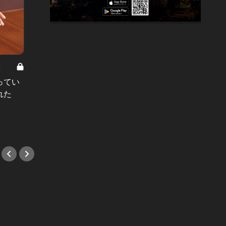
8
男と女の答えあわせ【A】 Vol.308
ってい
結婚願望ゼロだった27歳男性が、交
れた
際2年で突然プロポーズ。彼の心が
変わった“理由”とは
#小説