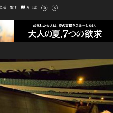
新のグルメ、洗練されたライフスタイル情報
恋活・婚活
月刊誌