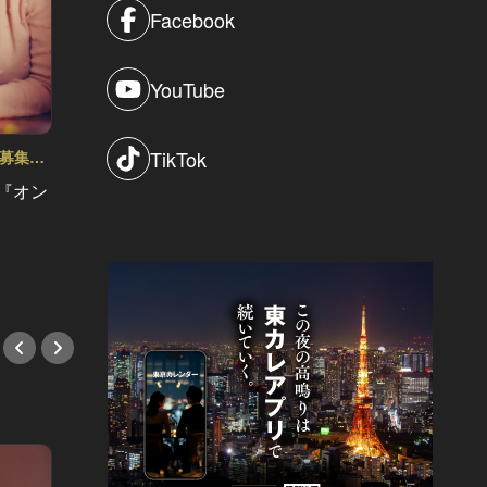
Facebook
YouTube
【受付
TikTok
ト募集
東カレイベントレポート Vol.30
リース
催『オン
今年もハイスペ異性と煌めく泡で1
カレBar
年の締めくくり！『東カレ クリスマ
#イベ
スNIGHT』完全レポート！
#イベント