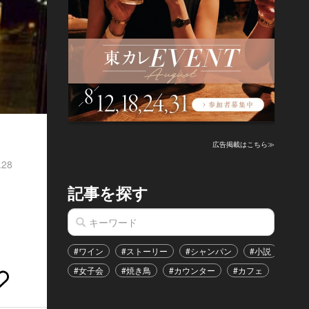
広告掲載はこちら≫
.28
記事を探す
#ワイン
#ストーリー
#シャンパン
#小説
#家
#女子会
#焼き鳥
#カウンター
#カフェ
#イベ