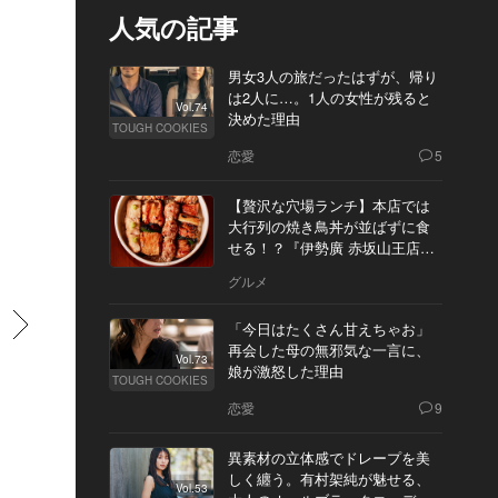
人気の記事
男女3人の旅だったはずが、帰り
は2人に…。1人の女性が残ると
Vol.74
決めた理由
TOUGH COOKIES
恋愛
5
【贅沢な穴場ランチ】本店では
大行列の焼き鳥丼が並ばずに食
せる！？『伊勢廣 赤坂山王店』
へ
グルメ
すすむ
「今日はたくさん甘えちゃお」
再会した母の無邪気な一言に、
Vol.73
娘が激怒した理由
TOUGH COOKIES
恋愛
9
異素材の立体感でドレープを美
しく纏う。有村架純が魅せる、
Vol.53