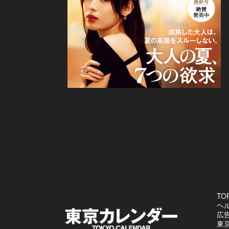
TO
ヘ
広
東