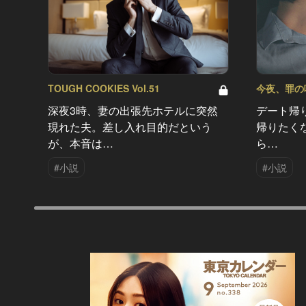
TOUGH COOKIES Vol.51
今夜、罪の味を
深夜3時、妻の出張先ホテルに突然
デート帰
現れた夫。差し入れ目的だという
帰りたく
が、本音は…
ら…
#小説
#小説