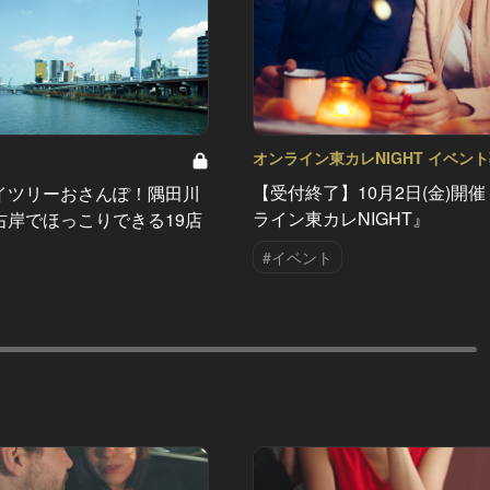
オンライン東カレNIGHT イベン
Vol.7
【受付終了】10月2日(金)開
イツリーおさんぽ！隅田川
ライン東カレNIGHT』
右岸でほっこりできる19店
#イベント