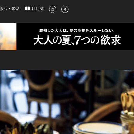
新のグルメ、洗練されたライフスタイル情報
恋活・婚活
月刊誌