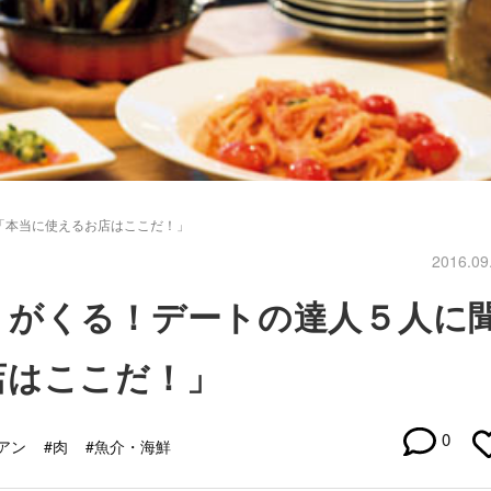
「本当に使えるお店はここだ！」
2016.09
りがくる！デートの達人５人に
店はここだ！」
0
アン
#肉
#魚介・海鮮