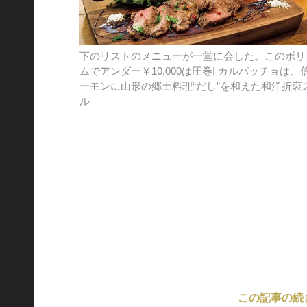
下のリストのメニューが一堂に会した。このボリ
ムでアンダー￥10,000は圧巻! カルパッチョは、
ーモンに山形の郷土料理“だし”を和えた和洋折衷
ル
この記事の続