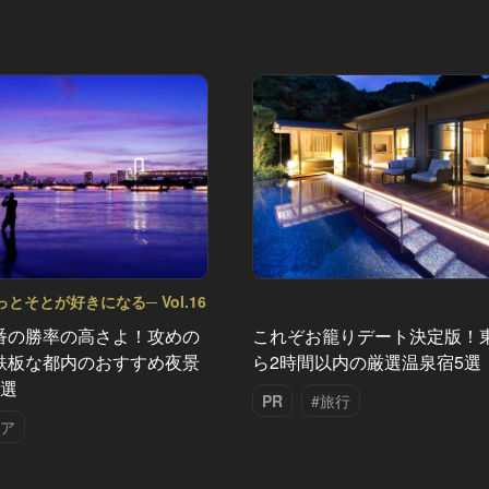
きっとそとが好きになる─ Vol.16
番の勝率の高さよ！攻めの
これぞお籠りデート決定版！
鉄板な都内のおすすめ夜景
ら2時間以内の厳選温泉宿5選
7選
PR
#旅行
ドア