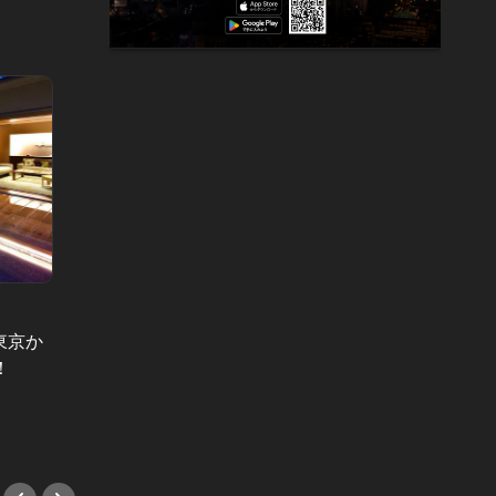
きちんと旨い激辛グルメ Vol.1
東京か
目が痛くなるほどの激辛！都内最強
ビール
！
と言われる麻婆豆腐を見よ！！
つけ！
テルバ
#中華
#ホテ