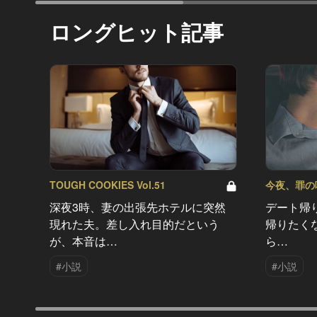
ロングヒット記事
TOUGH COOKIES Vol.51
今夜、罪の味を
深夜3時、妻の出張先ホテルに突然
デート帰
現れた夫。差し入れ目的だという
帰りたく
が、本音は…
ら…
#小説
#小説