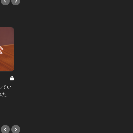
8
男と女の答えあわせ【A】 Vol.308
ってい
結婚願望ゼロだった27歳男性が、交
れた
際2年で突然プロポーズ。彼の心が
変わった“理由”とは
#小説