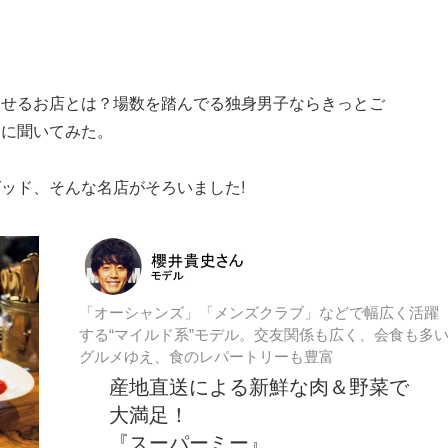
させるお店とは？場数を踏んでる独身男子ならきっとご
ちに聞いてみた。
ッド、そんな名店がそろいました!
「オーシャンズ」「メンズクラブ」などで幅広く活躍
する“マイルド系”モデル。交友関係も広く、会食も多
グルメゆえ、食のレパートリーも豊富
産地直送による新鮮な肉＆野菜で
大満足！
『スーパーミー』