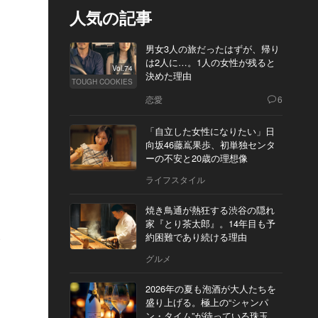
人気の記事
男女3人の旅だったはずが、帰り
は2人に…。1人の女性が残ると
Vol.74
決めた理由
TOUGH COOKIES
恋愛
6
「自立した女性になりたい」日
向坂46藤嶌果歩、初単独センタ
ーの不安と20歳の理想像
ライフスタイル
焼き鳥通が熱狂する渋谷の隠れ
家『とり茶太郎』。14年目も予
約困難であり続ける理由
い
グルメ
2026年の夏も泡酒が大人たちを
盛り上げる。極上の“シャンパ
ン・タイム”が待っている珠玉の