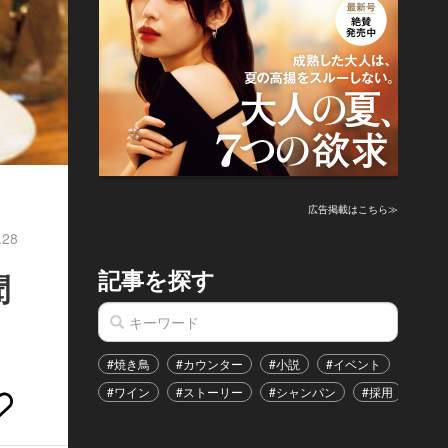
広告掲載はこちら≫
.28
記事を探す
聞
#焼き鳥
#カウンター
#小説
#イベント
#港区
#ワイン
#ストーリー
#シャンパン
#採用
#恋