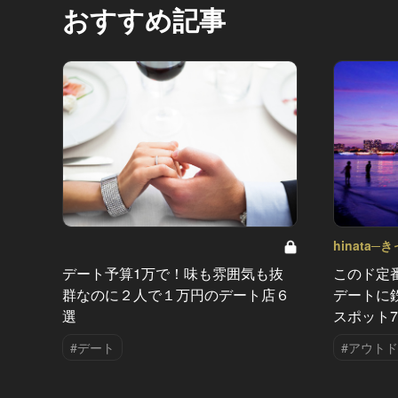
おすすめ記事
hinata─
このド定
デート予算1万で！味も雰囲気も抜
デートに
群なのに２人で１万円のデート店６
スポット
選
#アウト
#デート