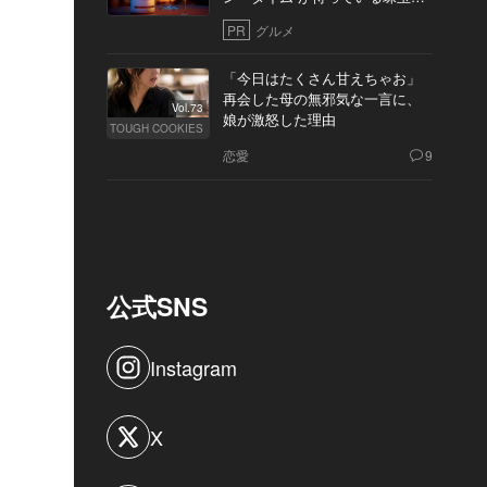
10軒
PR
グルメ
「今日はたくさん甘えちゃお」
再会した母の無邪気な一言に、
Vol.73
娘が激怒した理由
TOUGH COOKIES
恋愛
9
公式SNS
Instagram
X