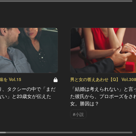
 Vol.15
男と女の答えあわせ【Q】 Vol.30
り、タクシーの中で「まだ
「結婚は考えられない」と言
ない」と23歳女が伝えた
た彼氏から、プロポーズをさ
女。勝因は？
#小説