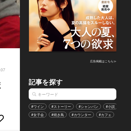
広告掲載はこちら≫
.07
記事を探す
ま
#ワイン
#ストーリー
#シャンパン
#小説
#家
#女子会
#焼き鳥
#カウンター
#カフェ
#イベ