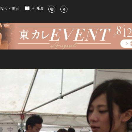
新のグルメ、洗練されたライフスタイル情報
恋活・婚活
月刊誌