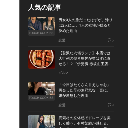
人気の記事
男女3人の旅だったはずが、帰り
は2人に…。1人の女性が残ると
Vol.74
決めた理由
TOUGH COOKIES
恋愛
5
【贅沢な穴場ランチ】本店では
大行列の焼き鳥丼が並ばずに食
せる！？『伊勢廣 赤坂山王店』
へ
グルメ
「今日はたくさん甘えちゃお」
再会した母の無邪気な一言に、
Vol.73
娘が激怒した理由
TOUGH COOKIES
恋愛
9
異素材の立体感でドレープを美
しく纏う。有村架純が魅せる、
Vol.53