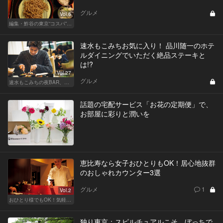
グルメ
Vol.6
編集・鮓谷の東京“コスパ”カレンダー
速水もこみちお気に入り！ 品川随一のホテ
ルダイニングでいただく絶品ステーキと
は!?
Vol.27
グルメ
速水もこみちの夜BAR、夜メシ、夜レシピ
話題の宅配サービス「お花の定期便」で、
お部屋に彩りと潤いを
恵比寿なら女子おひとりもOK！居心地抜群
のおしゃれカウンター3選
グルメ
1
Vol.2
おひとり様でもOK！気軽に入りやすい東京の名店
独り東京：スピルチュアルこそ、ぼっちで