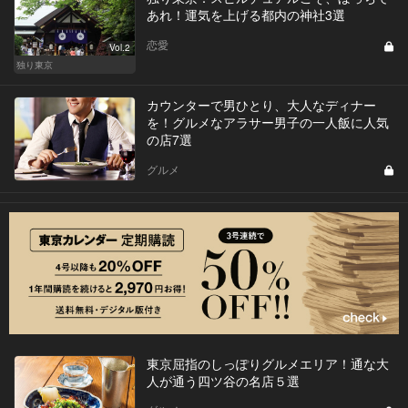
あれ！運気を上げる都内の神社3選
恋愛
Vol.2
独り東京
カウンターで男ひとり、大人なディナー
を！グルメなアラサー男子の一人飯に人気
の店7選
グルメ
東京屈指のしっぽりグルメエリア！通な大
人が通う四ツ谷の名店５選