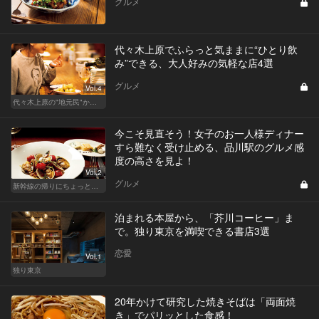
グルメ
代々木上原でふらっと気ままに“ひとり飲
み”できる、大人好みの気軽な店4選
グルメ
Vol.4
代々木上原の"地元民"から愛される名店
今こそ見直そう！女子のお一人様ディナー
すら難なく受け止める、品川駅のグルメ感
度の高さを見よ！
Vol.2
グルメ
新幹線の帰りにちょっと１杯！東京駅、品川からアクセスがいい人気店
泊まれる本屋から、「芥川コーヒー」ま
で。独り東京を満喫できる書店3選
恋愛
Vol.1
独り東京
20年かけて研究した焼きそばは「両面焼
き」でパリッとした食感！