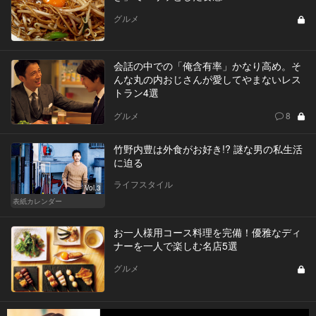
グルメ
会話の中での「俺含有率」かなり高め。そ
んな丸の内おじさんが愛してやまないレス
トラン4選
グルメ
8
竹野内豊は外食がお好き!? 謎な男の私生活
に迫る
ライフスタイル
Vol.3
表紙カレンダー
お一人様用コース料理を完備！優雅なディ
ナーを一人で楽しむ名店5選
グルメ