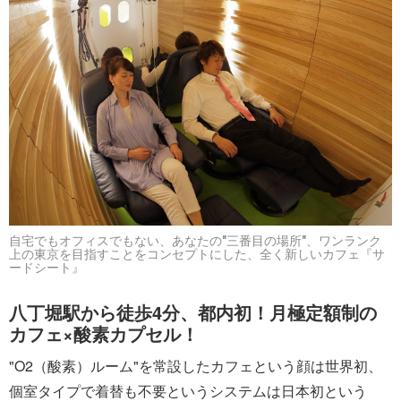
自宅でもオフィスでもない、あなたの"三番目の場所"、ワンランク
上の東京を目指すことをコンセプトにした、全く新しいカフェ『サ
ードシート』
八丁堀駅から徒歩4分、都内初！月極定額制の
カフェ×酸素カプセル！
"O2（酸素）ルーム"を常設したカフェという顔は世界初、
個室タイプで着替も不要というシステムは日本初という