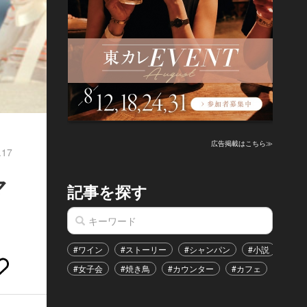
広告掲載はこちら≫
.17
マ
記事を探す
#ワイン
#ストーリー
#シャンパン
#小説
#家
#女子会
#焼き鳥
#カウンター
#カフェ
#イベ