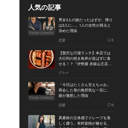
人気の記事
男女3人の旅だったはずが、帰り
は2人に…。1人の女性が残ると
Vol.74
決めた理由
TOUGH COOKIES
恋愛
5
【贅沢な穴場ランチ】本店では
大行列の焼き鳥丼が並ばずに食
せる！？『伊勢廣 赤坂山王店』
へ
グルメ
「今日はたくさん甘えちゃお」
再会した母の無邪気な一言に、
Vol.73
娘が激怒した理由
TOUGH COOKIES
恋愛
9
異素材の立体感でドレープを美
しく纏う。有村架純が魅せる、
Vol.53