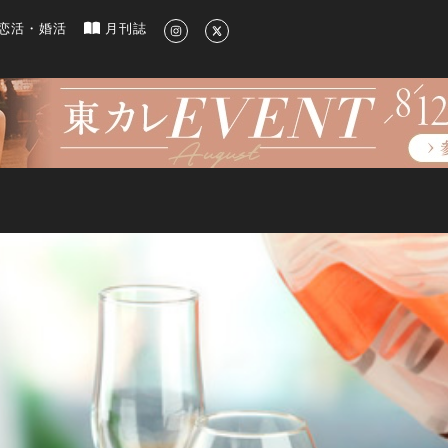
新のグルメ、洗練されたライフスタイル情報
恋活・婚活
月刊誌