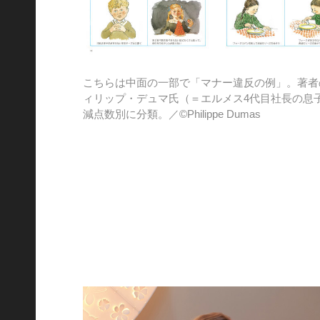
こちらは中面の一部で「マナー違反の例」。著者
ィリップ・デュマ氏（＝エルメス4代目社長の息
減点数別に分類。／©Philippe Dumas