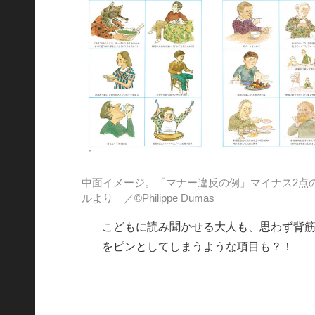
中面イメージ。「マナー違反の例」マイナス2点
ルより ／©Philippe Dumas
こどもに読み聞かせる大人も、思わず背
をピンとしてしまうような項目も？！