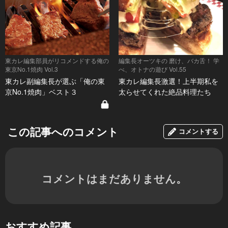
東カレ編集部員がリコメンドする俺の
編集長オーツキの 磨け、バカ舌！ 学
東京No.1焼肉 Vol.3
べ、オトナの遊び Vol.55
東カレ副編集長が選ぶ「俺の東
東カレ編集長激選！上半期私を
京No.1焼肉」ベスト３
太らせてくれた絶品料理たち
この記事へのコメント
コメントする
コメントはまだありません。
おすすめ記事