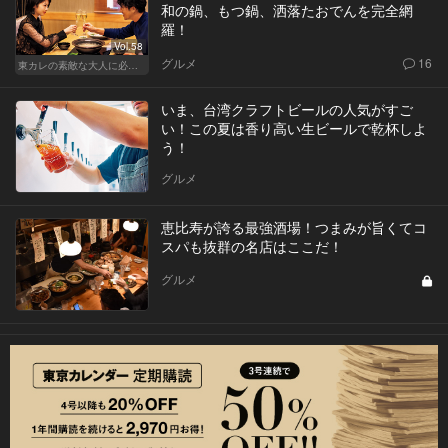
和の鍋、もつ鍋、洒落たおでんを完全網
羅！
Vol.58
グルメ
16
東カレの素敵な大人に必要なこと
いま、台湾クラフトビールの人気がすご
い！この夏は香り高い生ビールで乾杯しよ
う！
グルメ
恵比寿が誇る最強酒場！つまみが旨くてコ
スパも抜群の名店はここだ！
グルメ