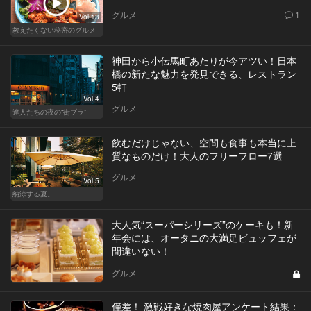
グルメ
1
Vol.13
教えたくない秘密のグルメ
神田から小伝馬町あたりが今アツい！日本
橋の新たな魅力を発見できる、レストラン
5軒
Vol.4
グルメ
達人たちの夜の“街ブラ”
飲むだけじゃない、空間も食事も本当に上
質なものだけ！大人のフリーフロー7選
グルメ
Vol.5
納涼する夏。
大人気“スーパーシリーズ”のケーキも！新
年会には、オータニの大満足ビュッフェが
間違いない！
グルメ
僅差！ 激戦好きな焼肉屋アンケート結果：