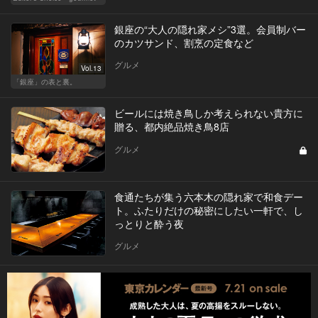
銀座の“大人の隠れ家メシ”3選。会員制バー
のカツサンド、割烹の定食など
グルメ
Vol.13
「銀座」の表と裏。
ビールには焼き鳥しか考えられない貴方に
贈る、都内絶品焼き鳥8店
グルメ
食通たちが集う六本木の隠れ家で和食デー
ト。ふたりだけの秘密にしたい一軒で、し
っとりと酔う夜
グルメ