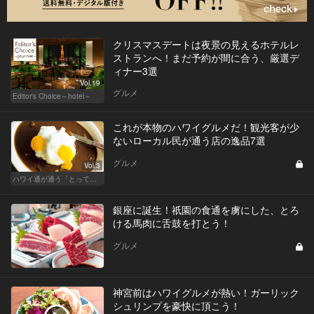
クリスマスデートは夜景の見えるホテルレ
ストランへ！まだ予約が間に合う、厳選デ
ィナー3選
Vol.19
グルメ
Editor's Choice～hotel～
これが本物のハワイグルメだ！観光客が少
ないローカル民が通う店の逸品7選
グルメ
Vol.3
ハワイ通が通う「とっておき」レストランはココだ！
銀座に誕生！祇園の食通を虜にした、とろ
ける馬肉に舌鼓を打とう！
グルメ
神宮前はハワイグルメが熱い！ガーリック
シュリンプを豪快に頂こう！