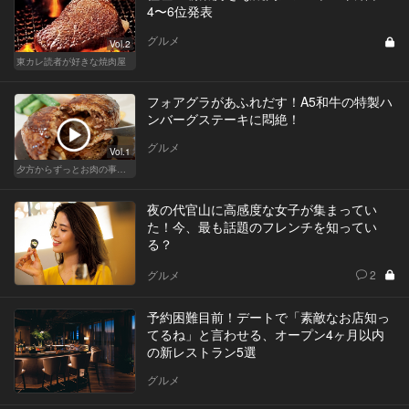
4〜6位発表
グルメ
Vol.2
東カレ読者が好きな焼肉屋
フォアグラがあふれだす！A5和牛の特製ハ
ンバーグステーキに悶絶！
グルメ
Vol.1
夕方からずっとお肉の事を考えてる貴方へ
夜の代官山に高感度な女子が集まってい
た！今、最も話題のフレンチを知ってい
る？
グルメ
2
予約困難目前！デートで「素敵なお店知っ
てるね」と言わせる、オープン4ヶ月以内
の新レストラン5選
グルメ