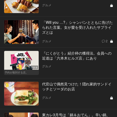
グルメ
「Will you …?」シャンパンとともに告げた
られた言葉。女が愛を受け入れたサプライ
ズとは
グルメ
2
『にくがとう』紹介枠の獲得法。会員への
近道は「六本木ヒルズ店」にあり
グルメ
Vol.6
予約が殺到する店。
代官山で偶然見つけた！隠れ家的サンドイ
ッチとソーダのお店
グルメ
東カレ3月号は「鍋＆おでん」。辛い鍋、