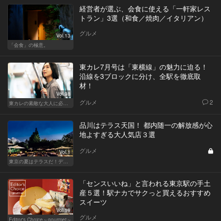
経営者が選ぶ、会食に使える「一軒家レス
トラン」3選（和食／焼肉／イタリアン）
グルメ
Vol.13
「会食」の極意。
東カレ7月号は「東横線」の魅力に迫る！
沿線を3ブロックに分け、全駅を徹底取
材！
Vol.98
グルメ
2
東カレの素敵な大人に必要なこと
品川はテラス天国！ 都内随一の解放感が心
地よすぎる大人気店３選
グルメ
Vol.1
東京の夏はテラスだ！デートも女子会も盛り上がること間違いなし！
「センスいいね」と言われる東京駅の手土
産５選！駅ナカでサクっと買えるおすすめ
スイーツ
Vol.19
グルメ
Editor's Choice～gourmet～