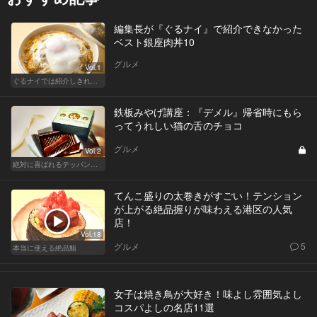
編集長が『ぐるナイ』で紹介できなかった
ベスト銀座肉丼10
グルメ
Vol.1
ぐるナイでは紹介しきれなかった「東カレ的ベスト銀座肉丼」
鉄板みやげ講座：『デメル』帰省時にもら
ってうれしい猫の舌のチョコ
グルメ
Vol.2
絶対に喜ばれるテッパン手土産
てんこ盛りの太巻きがすごい！テンション
が上がる絶品握りが味わえる港区の人気
店！
Vol.18
グルメ
5
本当に使える絶品鮨
女子は焼き鳥が大好き！味よし雰囲気よし
コスパよしの名店11選