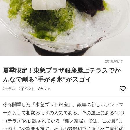
2016.08.13
夏季限定！東急プラザ銀座屋上テラスでか
んなで削る”手がき氷”がスゴイ
#テラス
#イベント
#カフェ
今春開業した「東急プラザ銀座」。銀座の新しいランドマ
ークとして相変わらずの人気である。その屋上にある”キリ
コテラス”内併設されている『櫻ノ茶屋』では、この夏9月
中旬までの期間限定で、福井の老舗和菓子店『羽二重餅總