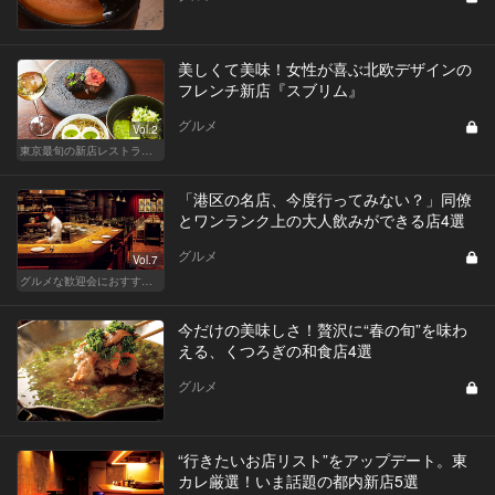
美しくて美味！女性が喜ぶ北欧デザインの
フレンチ新店『スブリム』
グルメ
Vol.2
東京最旬の新店レストラン！
「港区の名店、今度行ってみない？」同僚
とワンランク上の大人飲みができる店4選
グルメ
Vol.7
グルメな歓迎会におすすめな東京の人気店
今だけの美味しさ！贅沢に“春の旬”を味わ
える、くつろぎの和食店4選
グルメ
“行きたいお店リスト”をアップデート。東
カレ厳選！いま話題の都内新店5選