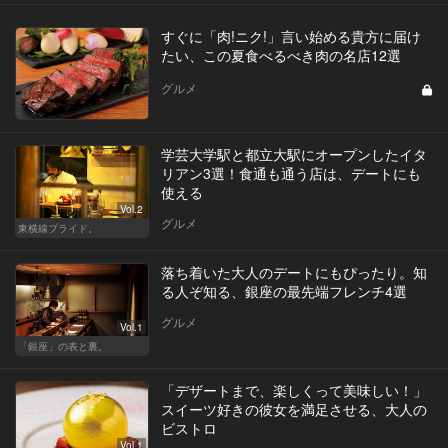
すぐに「肉!ニク!」言い始める貴方に届け
たい、この夏食べるべき肉の名店12選
グルメ
学芸大学駅と都立大駅にオープンしたイタ
リアン3選！食通も通う店は、デートにも
使える
Vol.2
グルメ
東横線プライド。
落ち着いた大人のデートにもぴったり。知
る人ぞ知る、銀座の最先端フレンチ4選
グルメ
Vol.1
「銀座」の表と裏。
「デザートまで、楽しくって美味しい！」
スイーツ好きの彼女を満足させる、大人の
ビストロ
Vol.1