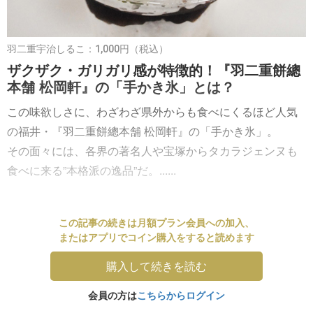
羽二重宇治しるこ：1,000円（税込）
ザクザク・ガリガリ感が特徴的！『羽二重餅總
本舗 松岡軒』の「手かき氷」とは？
この味欲しさに、わざわざ県外からも食べにくるほど人気
の福井・『羽二重餅總本舗 松岡軒』の「手かき氷」。
その面々には、各界の著名人や宝塚からタカラジェンヌも
食べに来る”本格派の逸品”だ。......
この記事の続きは月額プラン会員への加入、
またはアプリでコイン購入をすると読めます
購入して続きを読む
会員の方は
こちらからログイン