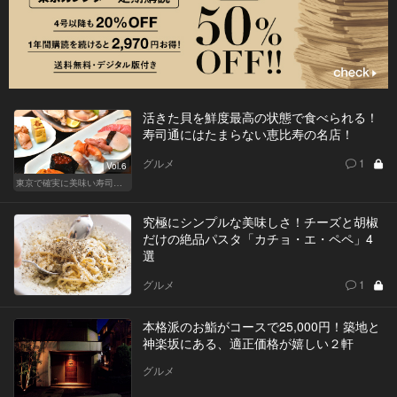
活きた貝を鮮度最高の状態で食べられる！
寿司通にはたまらない恵比寿の名店！
グルメ
1
Vol.6
東京で確実に美味い寿司はここだ！
究極にシンプルな美味しさ！チーズと胡椒
だけの絶品パスタ「カチョ・エ・ペペ」4
選
グルメ
1
本格派のお鮨がコースで25,000円！築地と
神楽坂にある、適正価格が嬉しい２軒
グルメ