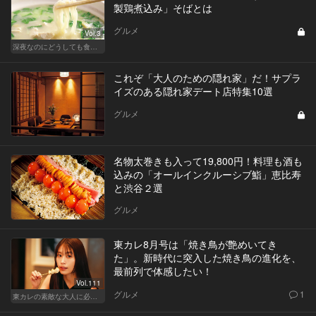
製鶏煮込み」そばとは
グルメ
Vol.3
深夜なのにどうしても食べたい！背徳の麺
これぞ「大人のための隠れ家」だ！サプラ
イズのある隠れ家デート店特集10選
グルメ
名物太巻きも入って19,800円！料理も酒も
込みの「オールインクルーシブ鮨」恵比寿
と渋谷２選
グルメ
東カレ8月号は「焼き鳥が艶めいてき
た」。新時代に突入した焼き鳥の進化を、
最前列で体感したい！
Vol.111
グルメ
1
東カレの素敵な大人に必要なこと