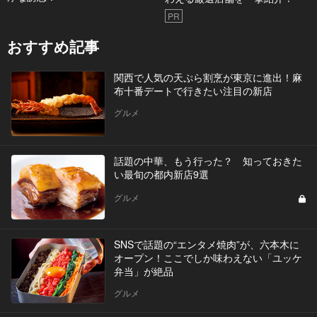
PR
おすすめ記事
関西で人気の天ぷら割烹が東京に進出！麻
布十番デートで行きたい注目の新店
グルメ
話題の中華、もう行った？ 知っておきた
い最旬の都内新店9選
グルメ
SNSで話題の“エンタメ焼肉”が、六本木に
オープン！ここでしか味わえない「ユッケ
弁当」が絶品
グルメ