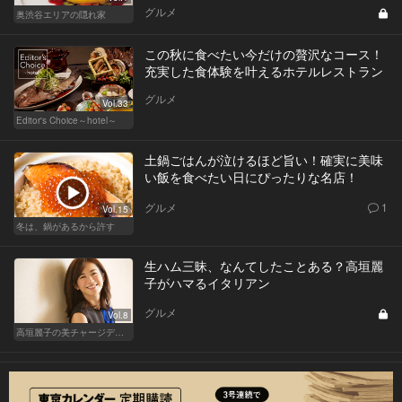
グルメ
奥渋谷エリアの隠れ家
この秋に食べたい今だけの贅沢なコース！
充実した食体験を叶えるホテルレストラン
グルメ
Vol.33
Editor's Choice～hotel～
土鍋ごはんが泣けるほど旨い！確実に美味
い飯を食べたい日にぴったりな名店！
グルメ
1
Vol.15
冬は、鍋があるから許す
生ハム三昧、なんてしたことある？高垣麗
子がハマるイタリアン
グルメ
Vol.8
高垣麗子の美チャージディナー