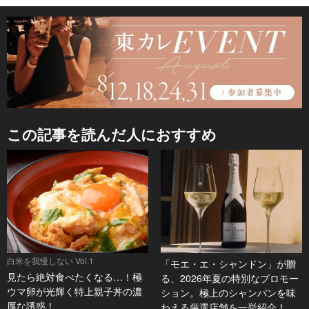
この記事を読んだ人におすすめ
白米を我慢しない Vol.1
「モエ・エ・シャンドン」が贈
見たら絶対食べたくなる…！極
る、2026年夏の特別なプロモー
ウマ卵が光輝く特上親子丼の濃
ション。極上のシャンパンを味
厚な誘惑！
わえる厳選店舗を一挙紹介！