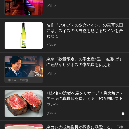
グルメ
名作『アルプスの少女ハイジ』の実写映画
には、スイスの大自然を感じるワインを合
わせて
グルメ
東京「数量限定」の手土産4選！名店の幻
の逸品がビジネスの本気度を伝える
グルメ
Vol.3
「手土産」の極意。
1組2名の読者へ席をリザーブ！炭火焼きス
テーキの真骨頂を味わえる、紹介制レスト
ランへ
グルメ
東カレ大槻編集長が深夜に溺愛する、「特