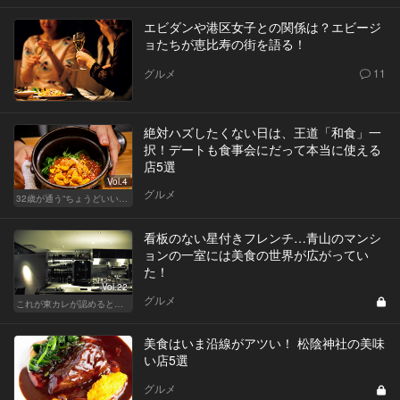
エビダンや港区女子との関係は？エビージ
ョたちが恵比寿の街を語る！
グルメ
11
絶対ハズしたくない日は、王道「和食」一
択！デートも食事会にだって本当に使える
店5選
Vol.4
グルメ
32歳が通う“ちょうどいい”価格の店
看板のない星付きフレンチ…青山のマンシ
ョンの一室には美食の世界が広がってい
た！
Vol.22
グルメ
これが東カレが認めるとっておきの隠れ家
美食はいま沿線がアツい！ 松陰神社の美味
い店5選
グルメ