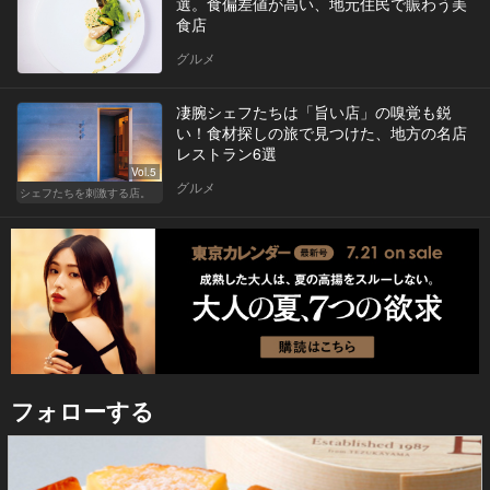
選。食偏差値が高い、地元住民で賑わう美
食店
グルメ
凄腕シェフたちは「旨い店」の嗅覚も鋭
い！食材探しの旅で見つけた、地方の名店
レストラン6選
Vol.5
グルメ
シェフたちを刺激する店。
フォローする