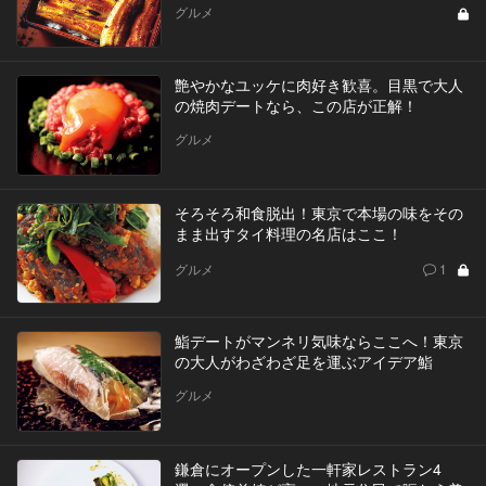
グルメ
艶やかなユッケに肉好き歓喜。目黒で大人
の焼肉デートなら、この店が正解！
グルメ
そろそろ和食脱出！東京で本場の味をその
まま出すタイ料理の名店はここ！
グルメ
1
鮨デートがマンネリ気味ならここへ！東京
の大人がわざわざ足を運ぶアイデア鮨
グルメ
鎌倉にオープンした一軒家レストラン4