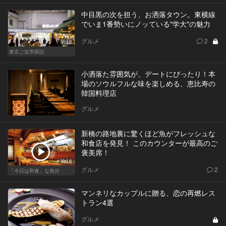
中目黒の次を担う、お洒落タウン。東横線
でいま1番勢いにノッている"学大"の魅力
グルメ
2
Vol.2
東京ご近所探訪
小洒落た雰囲気が、デートにぴったり！本
場のソウルフルな味を楽しめる、恵比寿の
韓国料理店
グルメ
新橋の路地裏に驚くほど魚がフレッシュな
和食店を発見！ このカウンターが最高のご
褒美席！
Vol.6
グルメ
2
「今日は和食」な気分
マンネリなカップルに贈る、恋の再燃レス
トラン4選
グルメ