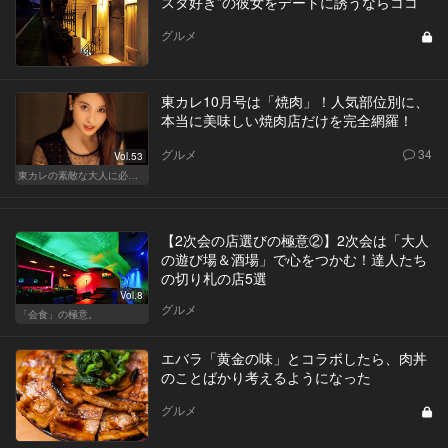
スタ好き”の彼女をデートに誘うならココ
グルメ
東カレ10月号は「焼肉」！人気部位別に、
本当に美味しい焼肉店だけを完全網羅！
グルメ
34
Vol.53
東カレの素敵な大人に必要なこと
【2次会の店選びの極意②】2次会は「大人
の遊び場＆酒場」で心をつかむ！達人たち
の切り札の店5選
Vol.8
グルメ
「会食」の極意。
エバラ「黄金の味」とコラボしたら、肉丼
のことばかり考えるようになった
グルメ