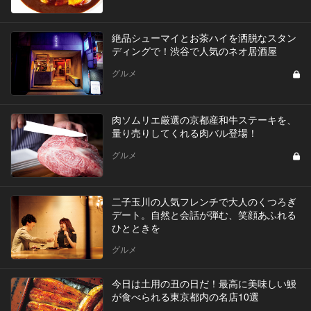
絶品シューマイとお茶ハイを洒脱なスタン
ディングで！渋谷で人気のネオ居酒屋
グルメ
肉ソムリエ厳選の京都産和牛ステーキを、
量り売りしてくれる肉バル登場！
グルメ
二子玉川の人気フレンチで大人のくつろぎ
デート。自然と会話が弾む、笑顔あふれる
ひとときを
グルメ
今日は土用の丑の日だ！最高に美味しい鰻
が食べられる東京都内の名店10選