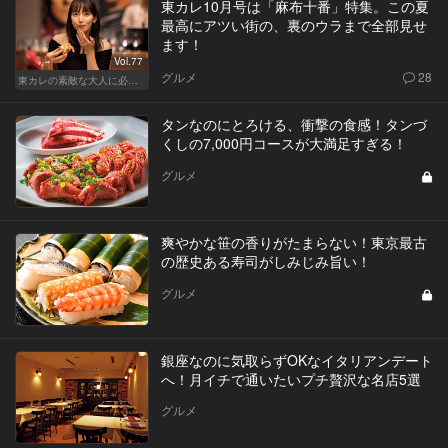
東カレ10月号は「麻布十番」特集。この夏
最高にアツい街の、裏のウラまで全部見せ
ます！
Vol.77
グルメ
28
東カレの素敵な大人に必要なこと
タンなのにとろける、衝撃の食感！タンづ
くしの7,000円コースが大満足すぎる！
グルメ
爽やかな笹の香りがたまらない！東京最古
の歴史ある寿司がしみじみ旨い！
グルメ
銀座なのに気取らずOKなイタリアンデート
へ！月イチで通いたいプチ贅沢な名店5選
グルメ