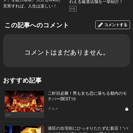
わえる厳選店舗を一挙紹介！
充実すれば、人生は楽しい！
PR
この記事へのコメント
コメントする
コメントはまだありません。
おすすめ記事
二軒目必勝！男も女も恋に落ちる都内のモ
テバーBEST10
グルメ
Vol.1
バー
港区の住宅街にひっそりたたずむ新店！“パ