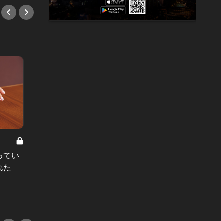
8
男と女の答えあわせ【A】 Vol.308
ってい
結婚願望ゼロだった27歳男性が、交
れた
際2年で突然プロポーズ。彼の心が
変わった“理由”とは
#小説