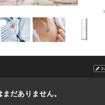
夏は浴衣で下
1
の季節なの
コ
はまだありません。