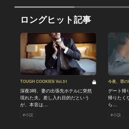
ロングヒット記事
TOUGH COOKIES Vol.51
今夜、罪の味を
深夜3時、妻の出張先ホテルに突然
デート帰
現れた夫。差し入れ目的だという
帰りたく
が、本音は…
ら…
#小説
#小説