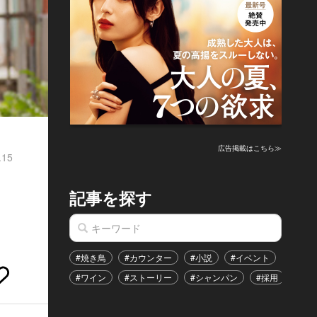
広告掲載はこちら≫
.15
記事を探す
#焼き鳥
#カウンター
#小説
#イベント
#港区
#ワイン
#ストーリー
#シャンパン
#採用
#恋