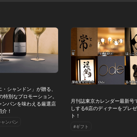
エ・シャンドン」が贈る、
夏の特別なプロモーション。
月刊誌東京カレンダー最新号
ャンパンを味わえる厳選店
しする6店のディナーをプレ
紹介！
ト！
シャンパン
#ギフト