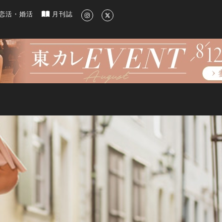
新のグルメ、洗練されたライフスタイル情報
恋活・婚活
月刊誌