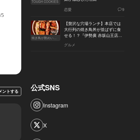
TOUGH COOKIES
恋愛
9
駄をはくこともしばしば。靴擦れだけでなく、ゲタの鼻緒ずれも...。足には
/5
だ。
【贅沢な穴場ランチ】本店では
大行列の焼き鳥丼が並ばずに食
Vol.7
せる！？『伊勢廣 赤坂山王店』
焼き鳥が艶めいてきた
へ
グルメ
公式SNS
メントする
Instagram
X