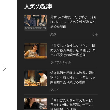
人気の記事
男女3人の旅だったはずが、帰り
は2人に…。1人の女性が残ると
Vol.74
決めた理由
TOUGH COOKIES
恋愛
6
「自立した女性になりたい」日
向坂46藤嶌果歩、初単独センタ
ーの不安と20歳の理想像
ライフスタイル
すすむ
焼き鳥通が熱狂する渋谷の隠れ
家『とり茶太郎』。14年目も予
約困難であり続ける理由
グルメ
「今日はたくさん甘えちゃお」
再会した母の無邪気な一言に、
Vol.73
娘が激怒した理由