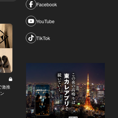
Facebook
YouTube
TikTok
で激推
本命・義理まで網羅！ホワイトデー
使い勝
ゼン
ギフトは地下鉄直結のホテルペスト
に、人
リーを賢く使え
#ギフ
#ギフト