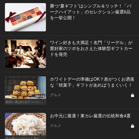
勝つ“夏ギフト”はシンプル＆リッチ！「パ
ークハイアット」のセレクション厳選6品
を一挙公開！
​ワイン好きも大満足！名門「リーデル」が
愛好家のツボをおさえた体験型ギフトカー
ドを発売
ホワイトデーの準備はOK？差がつくお洒落
な「焼菓子」ギフトがあればうまくいく！
グルメ
Vol.24
絶対に喜ばれるテッパン手土産
お中元に最適！東カレ厳選の伝統和食4選
グルメ
Vol.1
舌の肥えたあの人も思わず舌鼓!?厳選お中元