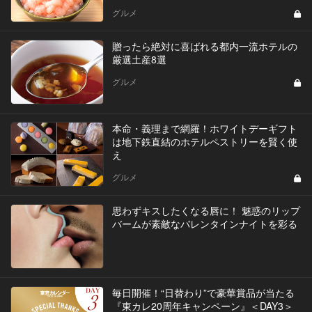
グルメ
贈ったら絶対に喜ばれる都内一流ホテルの
厳選土産8選
グルメ
本命・義理まで網羅！ホワイトデーギフト
は地下鉄直結のホテルペストリーを賢く使
え
グルメ
思わずキスしたくなる唇に！ 魅惑のリップ
バームが素敵なバレンタインナイトを彩る
毎日開催！“日替わり”で豪華賞品が当たる
『東カレ20周年キャンペーン』＜DAY3＞