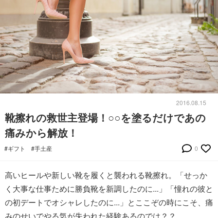
2016.08.15
靴擦れの救世主登場！○○を塗るだけであの
痛みから解放！
#ギフト
#手土産
0
高いヒールや新しい靴を履くと襲われる靴擦れ。「せっか
く大事な仕事ために勝負靴を新調したのに...」「憧れの彼と
の初デートでオシャレしたのに...」とここぞの時にこそ、痛
みのせいでやる気が失われた経験あるのでは？？