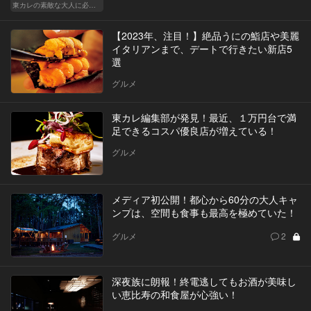
東カレの素敵な大人に必要なこと
【2023年、注目！】絶品うにの鮨店や美麗
イタリアンまで、デートで行きたい新店5
選
グルメ
東カレ編集部が発見！最近、１万円台で満
足できるコスパ優良店が増えている！
グルメ
メディア初公開！都心から60分の大人キャ
ンプは、空間も食事も最高を極めていた！
グルメ
2
深夜族に朗報！終電逃してもお酒が美味し
い恵比寿の和食屋が心強い！