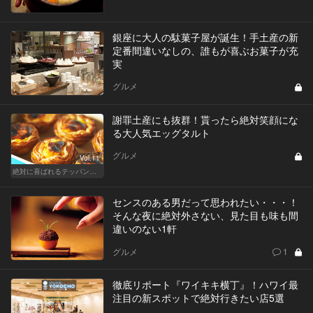
銀座に大人の駄菓子屋が誕生！手土産の新
定番間違いなしの、誰もが喜ぶお菓子が充
実
グルメ
謝罪土産にも抜群！貰ったら絶対笑顔にな
る大人気エッグタルト
グルメ
Vol.11
絶対に喜ばれるテッパン手土産
センスのある男だって思われたい・・・！
そんな夜に絶対外さない、見た目も味も間
違いのない1軒
グルメ
1
徹底リポート『ワイキキ横丁』！ハワイ最
注目の新スポットで絶対行きたい店5選