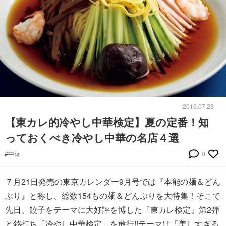
2016.07.23
【東カレ的冷やし中華検定】夏の定番！知
っておくべき冷やし中華の名店４選
#中華
0
７月21日発売の東京カレンダー9月号では『本能の麺＆どん
ぶり』と称し、総数154もの麺＆どんぶりを大特集！そこで
先日、餃子をテーマに大好評を博した『東カレ検定』第2弾
と銘打ち「冷やし中華検定」を敢行!!テーマは「美しすぎる