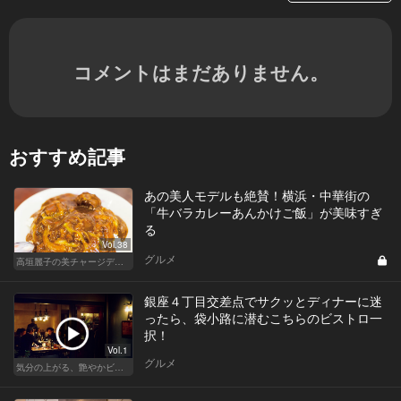
コメントはまだありません。
おすすめ記事
あの美人モデルも絶賛！横浜・中華街の
「牛バラカレーあんかけご飯」が美味すぎ
る
Vol.38
グルメ
高垣麗子の美チャージディナー
銀座４丁目交差点でサクッとディナーに迷
ったら、袋小路に潜むこちらのビストロ一
択！
Vol.1
グルメ
気分の上がる、艶やかビストロ