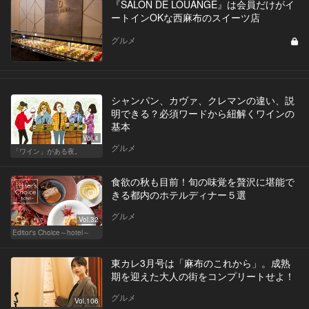
『SALON DE LOUANGE』は会員だけがイ
ートインOKな西麻布のスイーツ店
グルメ
シャンパン、カヴァ、クレマンの違い、説
明できる？必須ワードから紐解くワインの
基本
Vol.4
グルメ
「ワイン」がある夜。
食欲の秋も目前！旬の味覚を贅沢に堪能で
きる都内のホテルディナー５選
グルメ
Vol.32
Editor's Choice～hotel～
東カレ3月号は「麻布のこれから」。成熟
期を迎えた大人の街をコンプリートせよ！
グルメ
Vol.106