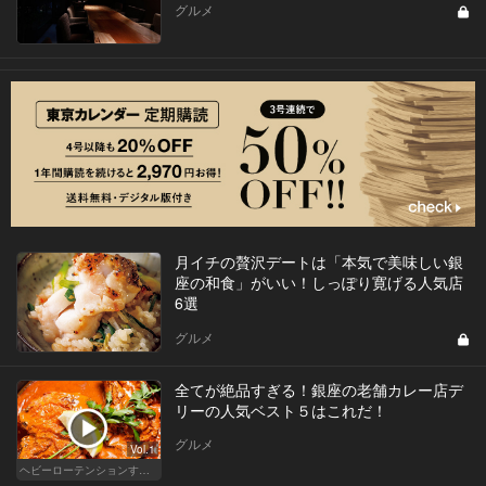
グルメ
月イチの贅沢デートは「本気で美味しい銀
座の和食」がいい！しっぽり寛げる人気店
6選
グルメ
全てが絶品すぎる！銀座の老舗カレー店デ
リーの人気ベスト５はこれだ！
グルメ
Vol.1
ヘビーローテンションするカレー