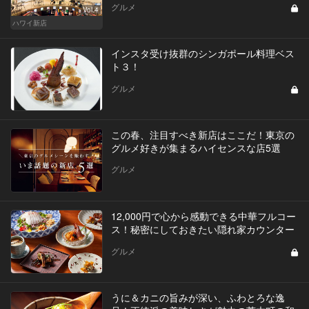
グルメ
Vol.4
ハワイ新店
インスタ受け抜群のシンガポール料理ベス
ト３！
グルメ
この春、注目すべき新店はここだ！東京の
グルメ好きが集まるハイセンスな店5選
グルメ
12,000円で心から感動できる中華フルコー
ス！秘密にしておきたい隠れ家カウンター
グルメ
うに＆カニの旨みが深い、ふわとろな逸