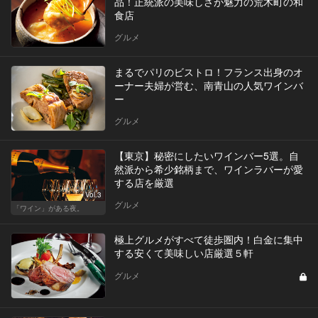
品！正統派の美味しさが魅力の荒木町の和
食店
グルメ
まるでパリのビストロ！フランス出身のオ
ーナー夫婦が営む、南青山の人気ワインバ
ー
グルメ
【東京】秘密にしたいワインバー5選。自
然派から希少銘柄まで、ワインラバーが愛
する店を厳選
Vol.3
グルメ
「ワイン」がある夜。
極上グルメがすべて徒歩圏内！白金に集中
する安くて美味しい店厳選５軒
グルメ