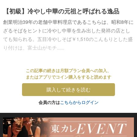
【初級】冷やし中華の元祖と呼ばれる逸品
創業明治39年の老舗中華料理店であるこちらは、昭和8年に
ざるそばをヒントに冷やし中華を生み出した発祥の店とし
ても知られる。五目冷やしそば￥1,510のこんもりとした盛
り付けは、富士山がモチ......
この記事の続きは月額プラン会員への加入、
またはアプリでコイン購入をすると読めます
購入して続きを読む
会員の方は
こちらからログイン