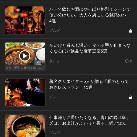
バーで飲むお酒はやっぱり格別！シーンで
使い分けたい、大人を虜にする魅惑のバー
4選
グルメ
辛いけど旨みも深い！食べる手が止まらな
くなるほど絶品な麻婆豆腐5選
グルメ
2
Vol.1
東京で絶対に食べてほしい麻婆豆腐！痺れる辛さがクセになる
著名クリエイター5人が贈る「私のとって
おきレストラン」15選
グルメ
仕事帰りに通いたくなる、青山の隠れ家。
〆は、お出汁がふわりと香る土鍋ごはん
グルメ