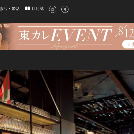
新のグルメ、洗練されたライフスタイル情報
恋活・婚活
月刊誌