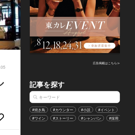
広告掲載はこちら≫
.05
ル
記事を探す
#焼き鳥
#カウンター
#小説
#イベント
#港区
#ワイン
#ストーリー
#シャンパン
#採用
#恋