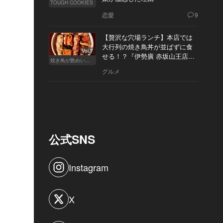
TOUGH COOKIES
恋愛
9
【贅沢な穴場ランチ】本店では
大行列の焼き鳥丼が並ばずに食
Vol.7
せる！？『伊勢廣 赤坂山王店』
焼き鳥が艶めいてきた
へ
グルメ
公式SNS
Instagram
X