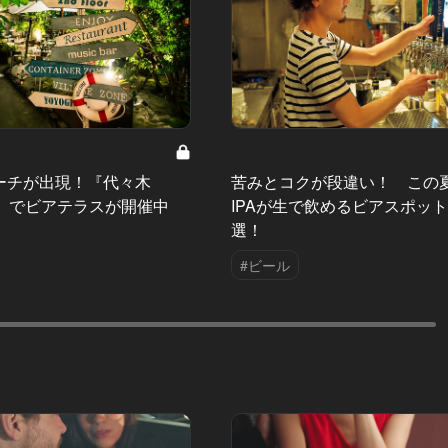
ーチが出現！『代々木
苦みとコクが段違い！ この
GE』でビアテラスが開催中
IPAが生で飲めるビアスポッ
選！
#ビール