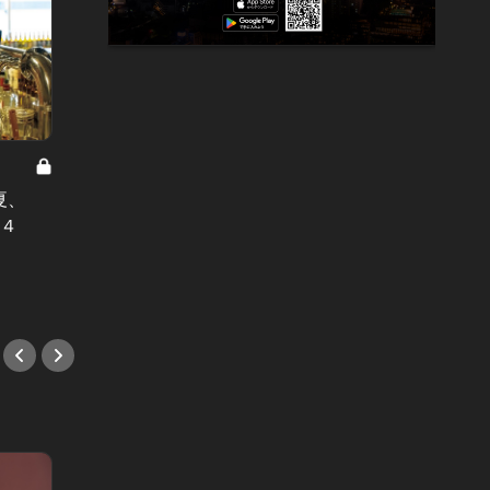
トリュ
め！東京の
夏、
神宮前に6/1誕生！ 東京の絶景を一
トリュ
ト４
望できる開放的なビアガーデンで飲
軽に味
みまくれ！
街のイ
#デート
#イタ