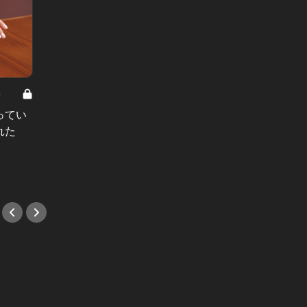
8
男と女の答えあわせ【A】 Vol.308
ってい
結婚願望ゼロだった27歳男性が、交
れた
際2年で突然プロポーズ。彼の心が
変わった“理由”とは
#小説