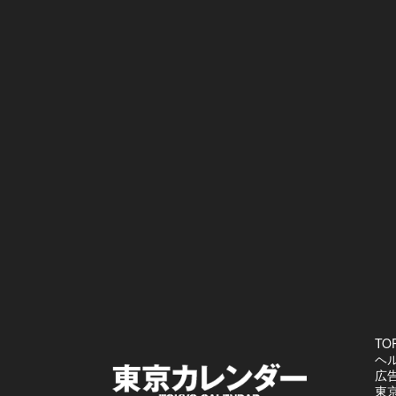
TO
ヘ
広
東