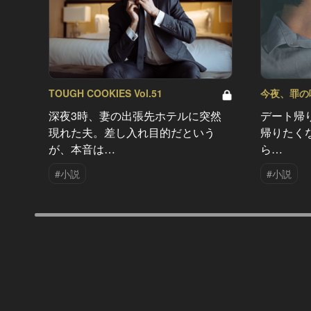
TOUGH COOKIES Vol.51
今夜、罪の味を
深夜3時、妻の出張先ホテルに突然
デート帰
現れた夫。差し入れ目的だという
帰りたく
が、本音は…
ら…
#小説
#小説