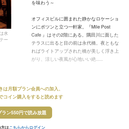
を味わう～
オフィスビルに囲まれた静かなロケーショ
ンにポツンと立つ一軒家。『Mile Post
は水
Cafe 』はその2階にある。隅田川に面した
テー
テラスに出ると目の前は永代橋。夜ともな
ればライトアップされた橋が美しく浮き上
がり、涼しい夜風が心地いい絶......
きは月額プラン会員への加入、
でコイン購入をすると読めます
プラン550円で読み放題
の方は
こちらからログイン