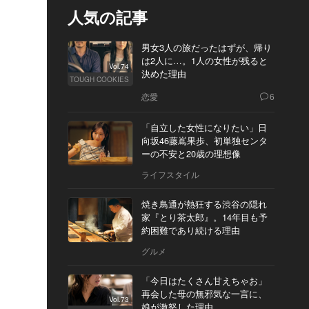
人気の記事
男女3人の旅だったはずが、帰り
は2人に…。1人の女性が残ると
Vol.74
決めた理由
TOUGH COOKIES
恋愛
6
「自立した女性になりたい」日
向坂46藤嶌果歩、初単独センタ
ーの不安と20歳の理想像
ライフスタイル
焼き鳥通が熱狂する渋谷の隠れ
家『とり茶太郎』。14年目も予
約困難であり続ける理由
グルメ
「今日はたくさん甘えちゃお」
再会した母の無邪気な一言に、
Vol.73
娘が激怒した理由