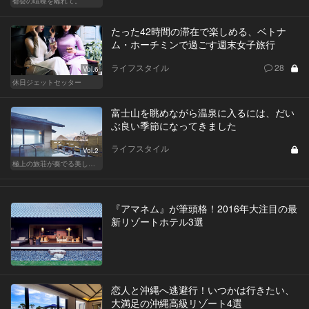
都会の喧噪を離れて。
たった42時間の滞在で楽しめる、ベトナ
ム・ホーチミンで過ごす週末女子旅行
ライフスタイル
28
Vol.6
休日ジェットセッター
富士山を眺めながら温泉に入るには、だい
ぶ良い季節になってきました
ライフスタイル
Vol.2
極上の旅荘が奏でる美しき寛ぎ
『アマネム』が筆頭格！2016年大注目の最
新リゾートホテル3選
恋人と沖縄へ逃避行！いつかは行きたい、
大満足の沖縄高級リゾート4選