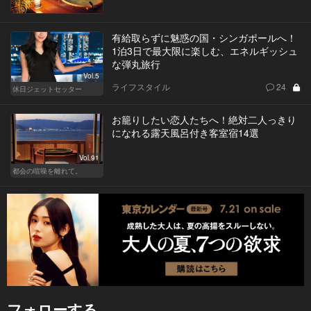
有給取らずに魅惑の国・シンガポールへ！
1泊3日で最大限に楽しむ、エネルギッシュ
な弾丸旅行
Vol.5
ライフスタイル
24
休日ジェットセッター
お籠りしたい恋人たちへ！絶対二人っきり
になれる露天風呂付き客室宿14選
Vol.91
都会の喧噪を離れて。
フォローする