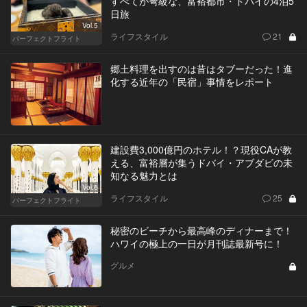
すべてが弩級な、富裕都市・ドバイの4泊5
日旅
Vol.5
ライフスタイル
21
パーフェクトフライト
郷土料理を出すのは昔はタブーだった！進
化する近年の「民宿」事情をレポート
建設費3,000億円のホテル！？現役CAが教
える、富裕層が集うドバイ・アブダビの未
知なる魅力とは
Vol.6
ライフスタイル
25
パーフェクトフライト
秘密のビーチから最高峰のディナーまで！
ハワイの極上の一日が月刊誌最新号に！
グルメ