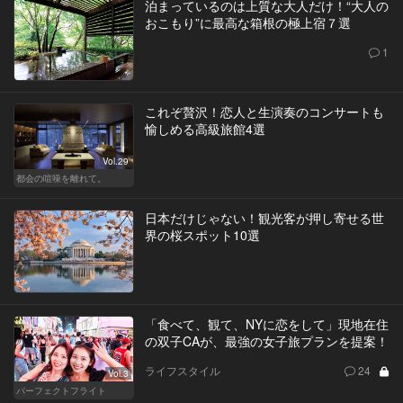
泊まっているのは上質な大人だけ！“大人の
おこもり”に最高な箱根の極上宿７選
1
これぞ贅沢！恋人と生演奏のコンサートも
愉しめる高級旅館4選
Vol.29
都会の喧噪を離れて。
日本だけじゃない！観光客が押し寄せる世
界の桜スポット10選
「食べて、観て、NYに恋をして」現地在住
の双子CAが、最強の女子旅プランを提案！
ライフスタイル
24
Vol.3
パーフェクトフライト