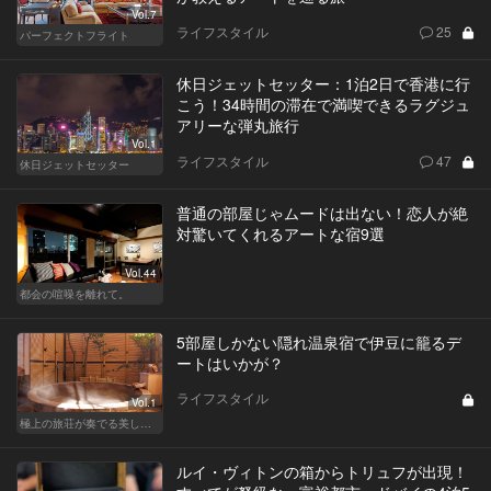
Vol.7
ライフスタイル
25
パーフェクトフライト
休日ジェットセッター：1泊2日で香港に行
こう！34時間の滞在で満喫できるラグジュ
アリーな弾丸旅行
Vol.1
ライフスタイル
47
休日ジェットセッター
普通の部屋じゃムードは出ない！恋人が絶
対驚いてくれるアートな宿9選
Vol.44
都会の喧噪を離れて。
5部屋しかない隠れ温泉宿で伊豆に籠るデ
ートはいかが？
ライフスタイル
Vol.1
極上の旅荘が奏でる美しき寛ぎ
ルイ・ヴィトンの箱からトリュフが出現！