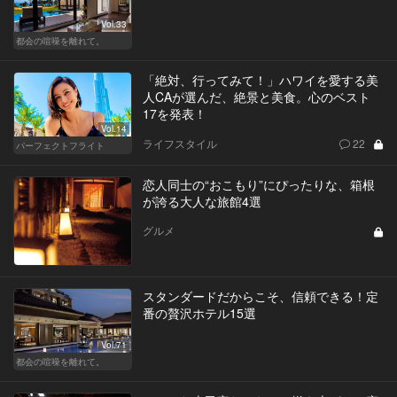
Vol.33
都会の喧噪を離れて。
「絶対、行ってみて！」ハワイを愛する美
人CAが選んだ、絶景と美食。心のベスト
17を発表！
Vol.14
ライフスタイル
22
パーフェクトフライト
恋人同士の“おこもり”にぴったりな、箱根
が誇る大人な旅館4選
グルメ
スタンダードだからこそ、信頼できる！定
番の贅沢ホテル15選
Vol.71
都会の喧噪を離れて。