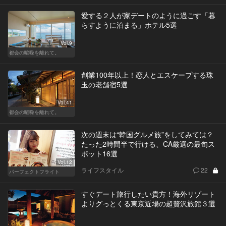
愛する２人が家デートのように過ごす「暮
らすように泊まる」ホテル5選
Vol.9
都会の喧噪を離れて。
創業100年以上！恋人とエスケープする珠
玉の老舗宿5選
Vol.41
都会の喧噪を離れて。
次の週末は“韓国グルメ旅”をしてみては？
たった2時間半で行ける、CA厳選の最旬ス
ポット16選
Vol.12
ライフスタイル
22
パーフェクトフライト
すぐデート旅行したい貴方！海外リゾート
よりグっとくる東京近場の超贅沢旅館３選