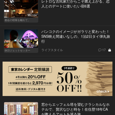
レトロな古民家だからこそ燃え上がる、恋
人とのデートに使いたい宿6選
Vol.104
都会の喧噪を離れて。
バンコクのイメージがガラリと変わった！
SNS映え間違いなしの、1泊2日タイ弾丸旅
行
Vol.3
ライフスタイル
17
休日ジェットセッター
窓からエッフェル塔を望むクラシカルなホ
テルで、贅沢なひと時を！在住歴18年CA
が教えるアートを巡る旅