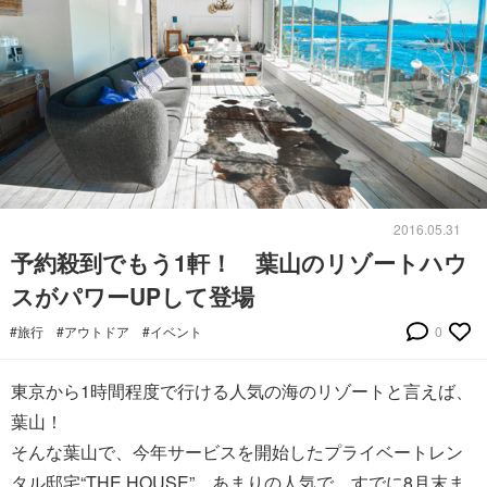
2016.05.31
予約殺到でもう1軒！ 葉山のリゾートハウ
スがパワーUPして登場
#旅行
#アウトドア
#イベント
0
東京から1時間程度で行ける人気の海のリゾートと言えば、
葉山！
そんな葉山で、今年サービスを開始したプライベートレン
タル邸宅“THE HOUSE”。あまりの人気で、すでに8月末ま