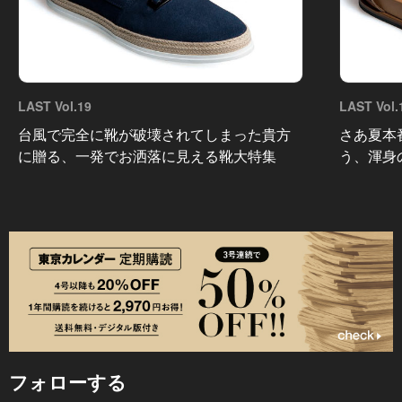
LAST Vol.19
LAST Vol.
台風で完全に靴が破壊されてしまった貴方
さあ夏本
に贈る、一発でお洒落に見える靴大特集
う、渾身
フォローする