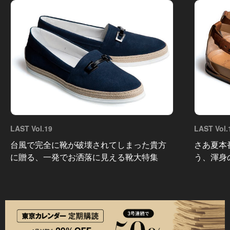
LAST Vol.19
LAST Vol.
台風で完全に靴が破壊されてしまった貴方
さあ夏本
に贈る、一発でお洒落に見える靴大特集
う、渾身