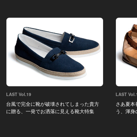
LAST Vol.19
LAST Vol.
台風で完全に靴が破壊されてしまった貴方
さあ夏本
に贈る、一発でお洒落に見える靴大特集
う、渾身