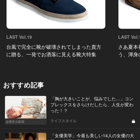
LAST Vol.19
LAST Vol.
台風で完全に靴が破壊されてしまった貴方
さあ夏本
に贈る、一発でお洒落に見える靴大特集
う、渾身
おすすめ記事
「胸が大きいことが、悩みでした…」コン
プレックスをさらけだしたら、人生が変わ
った！？
Vol.156
ライフスタイル
金曜美女劇場
「女優美学」今最も美しい14人の女優の大