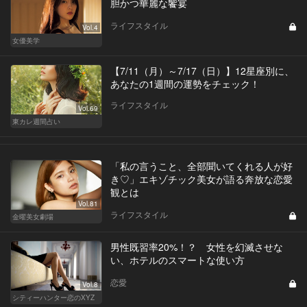
胆かつ華麗な饗宴
ライフスタイル
Vol.4
女優美学
【7/11（月）～7/17（日）】12星座別に、
あなたの1週間の運勢をチェック！
ライフスタイル
Vol.69
東カレ週間占い
「私の言うこと、全部聞いてくれる人が好
き♡」エキゾチック美女が語る奔放な恋愛
観とは
Vol.81
ライフスタイル
金曜美女劇場
男性既習率20%！？ 女性を幻滅させな
い、ホテルのスマートな使い方
恋愛
Vol.8
シティーハンター恋のXYZ