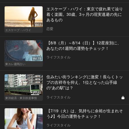
エスケープ・ハワイ：東京で疲れ果て辿り
着く楽園。30歳、3ヶ月の現実逃避の先に
あるもの
Vol.1
恋愛
エスケープ・ハワイ
【8/8（月）～8/14（日）】12星座別に、
あなたの1週間の運勢をチェック！
ライフスタイル
Vol.73
東カレ週間占い
住みたい街ランキングに激変！長らくトッ
プの吉祥寺を抑え、1位となった山手線
の“あの駅”は？
Vol.52
ライフスタイル
東洋経済・東京鉄道事情
【7/19（火）は、気持ちに余裕が生まれそ
う♪】今日の運勢をチェック！
ライフスタイル