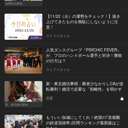
金曜美女劇場
【11/22（火）の運勢をチェック！】築き
上げてきたものを無駄にしないように注
意！
ライフスタイル
人気ダンスグループ『PSYCHIC FEVER』
が、プロのハンドボール選手と対決！勝敗
の行方は？
ライフスタイル
新・東京婚活事情：勝者少なかりしCAが逆
転勝利！婚活で必要な「戦略性」を明かす
恋愛
Vol.14
新・東京婚活事情
もういい加減にしてくれ！絶望の｢首都圏
の鉄道混雑率｣区間ランキング最新版はこ
れだ！