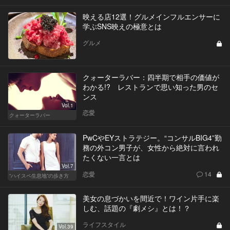
映える店12選！グルメインフルエンサーに
学ぶSNS映えの極意とは
グルメ
クォーターラバー：四半期で相手の価値が
わかる!? レストランで思い知った男のセ
ンス
Vol.1
恋愛
クォーターラバー
PwCやEYストラテジー。“コンサルBIG4”勤
務の外コン男子が、女性から絶対に言われ
たくない一言とは
Vol.7
恋愛
14
“ハイスペ生息地”の歩き方
美女の息づかいを間近で！ワイン片手に楽
しむ、話題の『劇メシ』とは！？
ライフスタイル
Vol.39