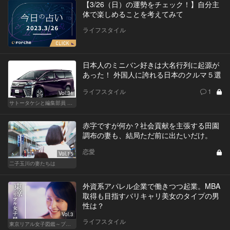
【3/26（日）の運勢をチェック！】自分主
体で楽しめることを考えてみて
ライフスタイル
日本人のミニバン好きは大名行列に起源が
あった！ 外国人に誇れる日本のクルマ５選
ライフスタイル
1
Vol.31
サトータケシと編集部員 船山の"CAR GENTSへの道"
赤字ですが何か？社会貢献を主張する田園
調布の妻も、結局ただ前に出たいだけ。
恋愛
Vol.15
二子玉川の妻たちは
外資系アパレル企業で働きつつ起業。MBA
取得も目指すバリキャリ美女のタイプの男
性は？
Vol.3
ライフスタイル
東京リアル女子図鑑～プロローグ編～