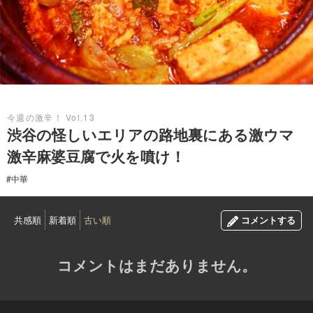
2016.04.14
今週の激辛！ Vol.13
渋谷の怪しいエリアの路地裏にある激ウマ
激辛麻婆豆腐で火を噴け！
#中華
共感順
新着順
古い順
コメントする
コメントはまだありません。