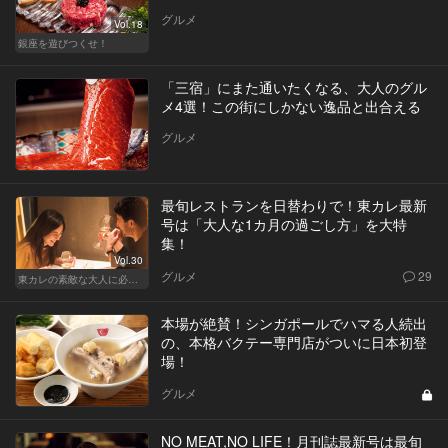
グルメ
Vol.18
銀座を遊びつくせ！
「三宿」にまた通いたくなる、大人のグル
メ4選！この街にしかない逸品と出合える
グルメ
最旬レストランを日替わりで！東カレ最新
号は「大人な1カ月の過ごし方」を大特
集！
Vol.30
グルメ
29
東カレの素敵な大人に必要なこと
本場が絶賛！シンガポールでハマる人続出
の、本格バクテー専門店がついに日本初登
場！
グルメ
NO MEAT,NO LIFE！月刊誌最新号は最旬