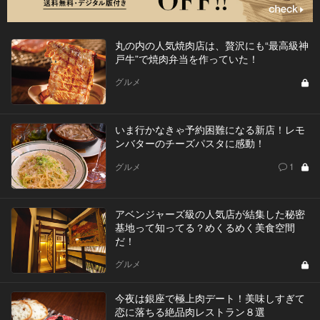
丸の内の人気焼肉店は、贅沢にも“最高級神
戸牛”で焼肉弁当を作っていた！
グルメ
いま行かなきゃ予約困難になる新店！レモ
ンバターのチーズパスタに感動！
グルメ
1
アベンジャーズ級の人気店が結集した秘密
基地って知ってる？めくるめく美食空間
だ！
グルメ
今夜は銀座で極上肉デート！美味しすぎて
恋に落ちる絶品肉レストラン８選