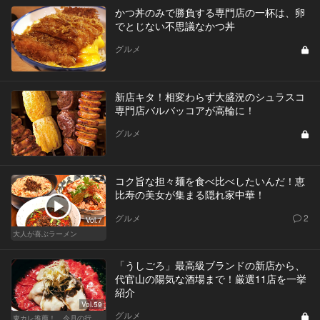
かつ丼のみで勝負する専門店の一杯は、卵
でとじない不思議なかつ丼
グルメ
新店キタ！相変わらず大盛況のシュラスコ
専門店バルバッコアが高輪に！
グルメ
コク旨な担々麺を食べ比べしたいんだ！恵
比寿の美女が集まる隠れ家中華！
グルメ
2
Vol.7
大人が喜ぶラーメン
「うしごろ」最高級ブランドの新店から、
代官山の陽気な酒場まで！厳選11店を一挙
紹介
Vol.59
グルメ
東カレ推薦！ 今月の行くべき店