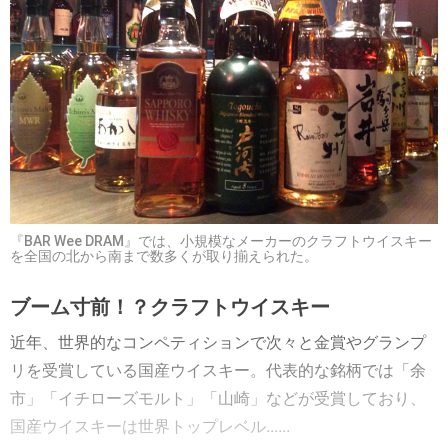
『BAR Wee DRAM』では、小規模なメーカーのクラフトウイスキー
を全国の北から南まで数多くが取り揃えられた。
ブーム寸前！？クラフトウイスキー
近年、世界的なコンペティションで次々と金賞やグランプ
リを受賞している国産ウイスキー。代表的な銘柄では「余
市」「イチローズモルト」「山崎」などが受賞しており、
国産ウイスキーは世界トップレベル......