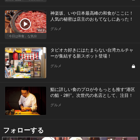
神楽坂、いや日本最高峰の和食がここに！
人気の秘密は店主のおもてなしにあった！
グルメ
Vol.2
「今日は和食」な気分
タピオカ好きにはたまらない台湾カルチャ
ーが集結する新スポット登場！
グルメ
鮨に詳しい食のプロが今もっとも推す“港区
の鮨・2軒”。次世代の名店として、注目！
グルメ
フォローする