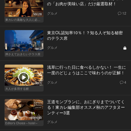
の「お肉が美味い店」だけ厳選取材！
グルメ
12
Vol.28
東カレの素敵な大人に必要なこと
東京OL認知率10％！？知る人ぞ知る秘密
のテラス席
グルメ
Vol.2
押さえておきたいテラス席
浅草に行った日に食べるしかない！ 一生に
一度のどじょうはここで味わうのが正解！
グルメ
4
Vol.1
大人が多用する鰻
王道モンブランに、おにぎりまでついてく
る！東カレ編集部オススメ秋のアフタヌー
ンティー3選
Vol.13
グルメ
Editor's Choice～hotel～