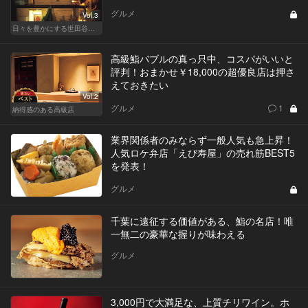
グルメ
Vol.3
日々を豊かにする世田谷の話題店
高級鮨バブルの真っ只中、コスパがいいと
評判！おまかせ￥18,000の超優良店は押さ
えておきたい
Vol.2
グルメ
1
納得感のある高級店
業界関係者のみならず一般人気も急上昇！
人気ロケ弁店「えび寿屋」の売れ筋BEST5
を発表！
グルメ
千葉に遠征する価値がある、鮨の名店！唯
一無二の豪華な握りが味わえる
グルメ
3,000円で大満足な、上質チリワイン。ホ