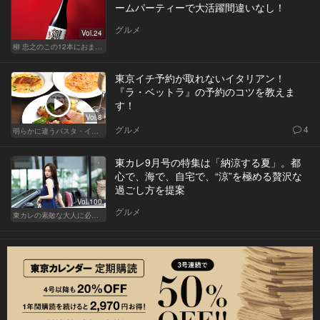
ームパーティーで大活躍間違いなし！
グルメ
Vol.24
柳 忠之のこの12本におまかせ
東京イチ予約が取れないイタリアン！
『ラ・ベットラ』の予約のコツを教えま
す！
Vol.8
グルメ
4
明らかに違うパスタ・イタリアン
東カレ9月号の特集は「納涼する夏」。都
心で、海で、自宅で、“涼”を極める贅沢な
過ごし方を提案
Vol.100
グルメ
東カレの素敵な大人に必要なこと