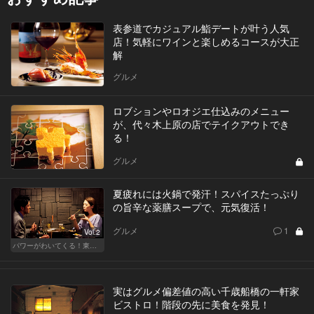
表参道でカジュアル鮨デートが叶う人気
店！気軽にワインと楽しめるコースが大正
解
グルメ
ロブションやロオジエ仕込みのメニュー
が、代々木上原の店でテイクアウトでき
る！
グルメ
夏疲れには火鍋で発汗！スパイスたっぷり
の旨辛な薬膳スープで、元気復活！
グルメ
1
Vol.2
パワーがわいてくる！東京のおすすめ火鍋
実はグルメ偏差値の高い千歳船橋の一軒家
ビストロ！階段の先に美食を発見！