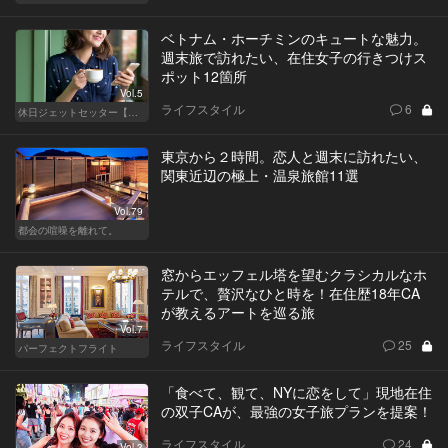
ベトナム・ホーチミンのキュートな魅力。
週末旅で訪れたい、在住女子の行きつけス
ポット12箇所
Vol.5
ライフスタイル
6
休日ジェットセッター【厳選スポット編】
東京から２時間。恋人と週末に訪れたい、
関東近辺の極上・温泉旅館11選
Vol.79
都会の喧噪を離れて。
窓からエッフェル塔を望むクラシカルなホ
テルで、贅沢なひと時を！在住歴18年CA
が教えるアートを巡る旅
Vol.7
ライフスタイル
25
パーフェクトフライト
「食べて、観て、NYに恋をして」現地在住
の双子CAが、最強の女子旅プランを提案！
ライフスタイル
24
Vol.3