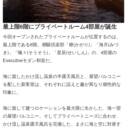
最上階6階にプライベートルーム4部屋が誕生
今回オープンされたプライベートルームが位置するのは、
最上階である6階。潮騒倶楽部「燎(かがり)」「海月(みづ
き)」「颯々(そうそう)」「星辰(せいしん)」の、4部屋の
Executiveモダン和室だ。
海に面したかけ流し温泉の半露天風呂と、展望バルコニー
を配した新客室は、それぞれに設えと趣が異なり個性的な
印象に。
海に面して建つロケーションを最大限に生かした、海一望
の展望バルコニー。そしてプライベートニーズに合わせ、
かけ流し温泉露天風呂を完備した、まさに海と空に対座す