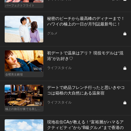
パーフェクトフライト
秘密のビーチから最高峰のディナーまで！
ハワイの極上の一日が月刊誌最新号に！
グルメ
初デートで温泉はアリ？ 現役モデルは“混
浴”がお好き♡
ライフスタイル
Vol.15
金曜美女劇場
デートで絶品フレンチ行ったと思いきやコ
コは箱根の大自然にある温泉宿
ライフスタイル
Vol.3
極上の旅荘が奏でる美しき寛ぎ
現地在住CAが教える！“富裕層がハマるア
クティビティ”から“B級グルメ”まで香港の