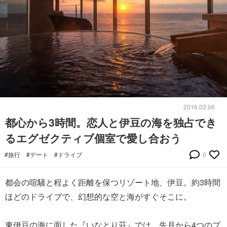
2016.03.06
都心から3時間。恋人と伊豆の海を独占でき
るエグゼクティブ個室で愛し合おう
#旅行
#デート
#ドライブ
0
都会の喧騒と程よく距離を保つリゾート地、伊豆。約3時間
ほどのドライブで、幻想的な空と海がすぐそこに。
東伊豆の海に面した『いなとり荘』では、先月から4つのプ