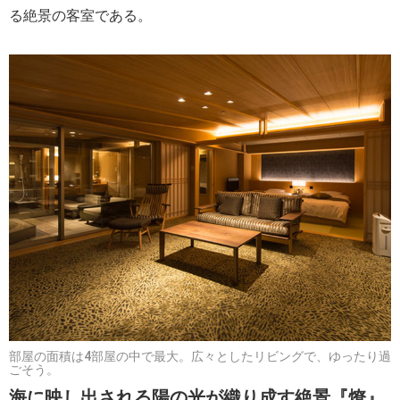
る絶景の客室である。
部屋の面積は4部屋の中で最大。広々としたリビングで、ゆったり過
ごそう。
海に映し出される陽の光が織り成す絶景『燎』