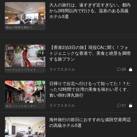
大人の旅行は、遠すぎず近すぎない。都内
から2時間以内で行ける、温泉のある高級
ホテル5選
Vol.130
都会の喧噪を離れて。
【香港2泊3日の旅】現役CAに聞く！フォ
トジェニックな香港で、美食と絶景を満喫
する旅プラン
Vol.1
ライフスタイル
26
パーフェクトフライト
日帰りで台北へ行けるって知ってた！？た
った12時間で台湾の美食を味わい尽くす、
食い倒れ弾丸旅行
Vol.2
ライフスタイル
21
休日ジェットセッター
海外旅行の前日におすすめな成田空港周辺
の高級ホテル5選
Vol.111