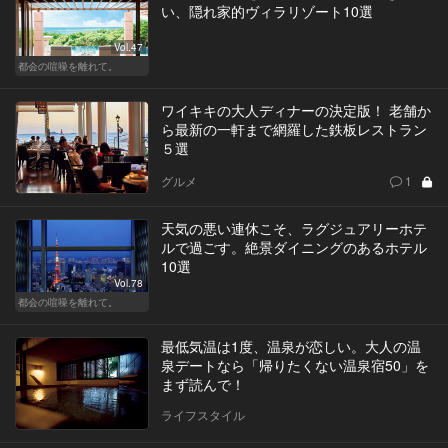
い、隠れ家的ヴィラリゾート10選
Vol.47
都会の喧噪を離れて。
ワイキキの大人ディナーの決定版！ 老舗か
ら最新の一軒まで網羅した鉄板レストラン
５選
グルメ
1
天気の悪い連休こそ、ラグジュアリーホテ
ルで過ごす。絶景ダイニングのあるホテル
10選
Vol.78
都会の喧噪を離れて。
最低気温は1度、温泉が恋しい。大人の温
泉デートなら「帰りたくない温泉宿50」を
まず読んで！
ライフスタイル