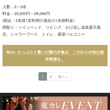
人数：2～3名
料金：25,920円～28,080円
(税込・2名様1室利用の場合の1名様料金)
間取り：ツインベッド、リビング、かけ流し温泉露天風
呂、シャワーブース、トイレ、展望バルコニー
たっぷりと寛いだ後の夕食は、こだわりの旬な創
作料理を。
1
2
次へ ››