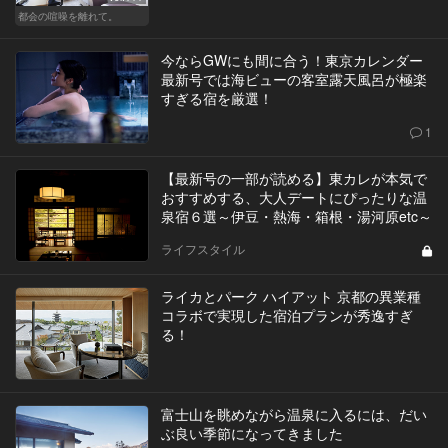
都会の喧噪を離れて。
今ならGWにも間に合う！東京カレンダー
最新号では海ビューの客室露天風呂が極楽
すぎる宿を厳選！
1
【最新号の一部が読める】東カレが本気で
おすすめする、大人デートにぴったりな温
泉宿６選～伊豆・熱海・箱根・湯河原etc～
ライフスタイル
ライカとパーク ハイアット 京都の異業種
コラボで実現した宿泊プランが秀逸すぎ
る！
富士山を眺めながら温泉に入るには、だい
ぶ良い季節になってきました