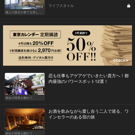
ライフスタイル
Vol.2
極上の旅荘が奏でる美しき寛ぎ
恋も仕事もアゲアゲでいきたい貴方へ！都
内最強のパワースポット12選！
Vol.64
都会の喧噪を離れて。
お酒を飲みながら愛し合う二人で巡る、ワ
インセラーのある宿の旅
Vol.27
都会の喧噪を離れて。