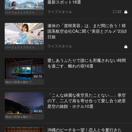
最新スポット18選
Vol.2
ライフスタイル
22
パーフェクトフライト
連休の「渡韓美容」は、まだ間に合う！韓
国系航空会社CAに聞く“美容とグルメ”2泊3
日旅
Vol.11
ライフスタイル
パーフェクトフライト
愛しあうふたりで誰にも邪魔されない時間
を過ごす、離れの宿16選
Vol.70
都会の喧噪を離れて。
「こんな綺麗な夜空見たことない…」寒空
の下、二人で肩を寄せ合って愛し合う絶景
星空の旅館・ホテル10選
Vol.95
都会の喧噪を離れて。
沖縄のビーチを一望！恋人と今夏行きた