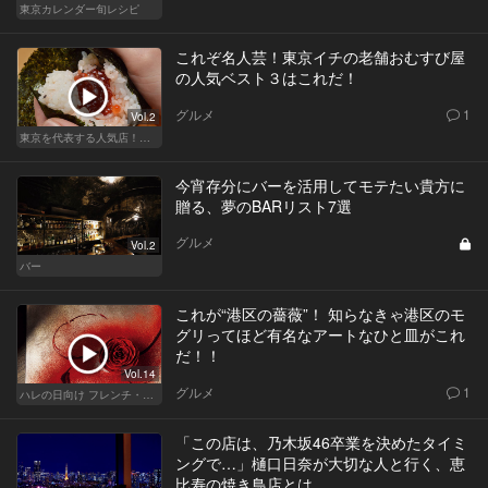
東京カレンダー旬レシピ
これぞ名人芸！東京イチの老舗おむすび屋
の人気ベスト３はこれだ！
グルメ
1
Vol.2
東京を代表する人気店！ほかほか絶品おにぎり
今宵存分にバーを活用してモテたい貴方に
贈る、夢のBARリスト7選
グルメ
Vol.2
バー
これが“港区の薔薇”！ 知らなきゃ港区のモ
グリってほど有名なアートなひと皿がこれ
だ！！
Vol.14
グルメ
1
ハレの日向け フレンチ・高級店
「この店は、乃木坂46卒業を決めたタイミ
ングで…」樋口日奈が大切な人と行く、恵
比寿の焼き鳥店とは