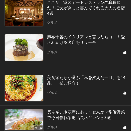
ここが、港区デートレストランの真骨頂
だ！彼女がきっと喜んでくれる大人の名店
4選
グルメ
麻布十番のイタリアンと言ったらココ！愛
され続ける名店をリサーチ
グルメ
美食家たちが選ぶ「私を変えた一皿」を14
品、一挙ご紹介！
グルメ
長ネギ、冷蔵庫にありませんか？常備野菜
で今日作れる絶品長ネギレシピ3選
グルメ
Vol.6