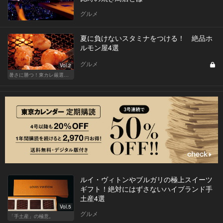
グルメ
夏に負けないスタミナをつける！ 絶品ホ
ルモン屋4選
グルメ
Vol.2
暑さに勝つ！東カレ厳選ホルモン特集
ルイ・ヴィトンやブルガリの極上スイーツ
ギフト！絶対にはずさないハイブランド手
土産4選
Vol.5
グルメ
「手土産」の極意。