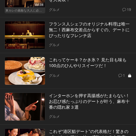
Vol.38
グルメ
19
東カレの素敵な大人に必要なこと
フランス人シェフのオリジナル料理は唯一
無二！西麻布交差点からすぐの、デートに
ぴったりなフレンチ店
グルメ
これってケーキ？かき氷？ 見た目も味も
100点のひんやりスイーツだ！
グルメ
1
インターホンを押す高揚感がたまらない！
お忍び感たっぷりのデートが叶う、麻布十
番の隠れ家３選
グルメ
これぞ“港区鮨デート”の代表格だ！驚きの