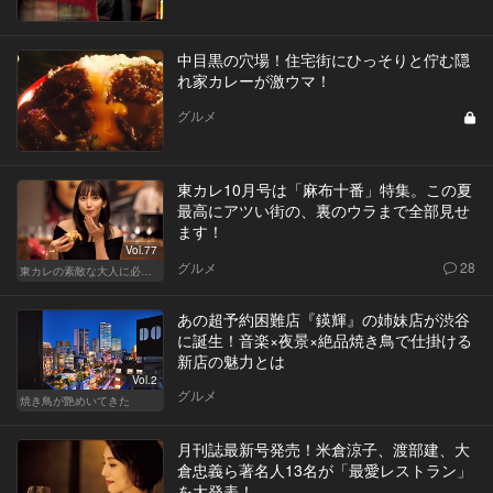
中目黒の穴場！住宅街にひっそりと佇む隠
れ家カレーが激ウマ！
グルメ
東カレ10月号は「麻布十番」特集。この夏
最高にアツい街の、裏のウラまで全部見せ
ます！
Vol.77
グルメ
28
東カレの素敵な大人に必要なこと
あの超予約困難店『鍈輝』の姉妹店が渋谷
に誕生！音楽×夜景×絶品焼き鳥で仕掛ける
新店の魅力とは
Vol.2
グルメ
焼き鳥が艶めいてきた
月刊誌最新号発売！米倉涼子、渡部建、大
倉忠義ら著名人13名が「最愛レストラン」
を大発表！