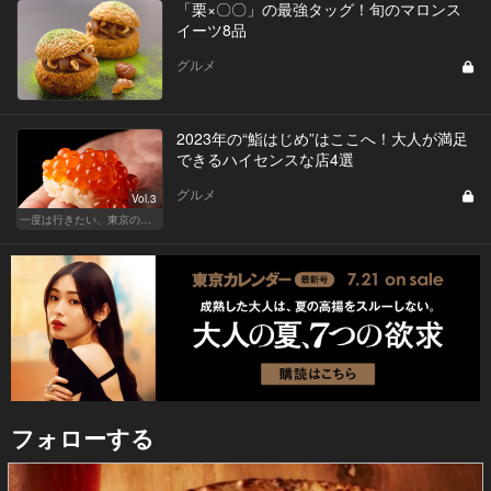
「栗×〇〇」の最強タッグ！旬のマロンス
イーツ8品
グルメ
2023年の“鮨はじめ”はここへ！大人が満足
できるハイセンスな店4選
グルメ
Vol.3
一度は行きたい、東京の鮨の名店
フォローする