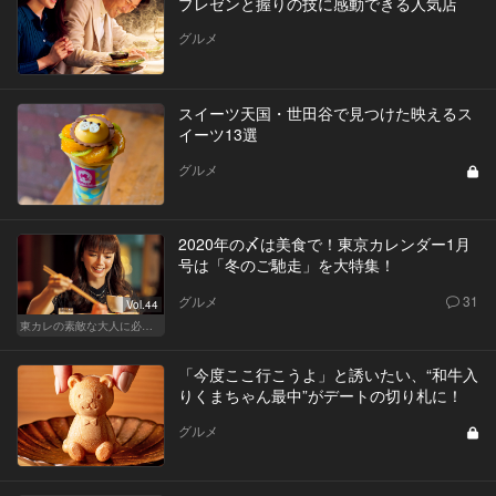
プレゼンと握りの技に感動できる人気店
グルメ
スイーツ天国・世田谷で見つけた映えるス
イーツ13選
グルメ
2020年の〆は美食で！東京カレンダー1月
号は「冬のご馳走」を大特集！
グルメ
31
Vol.44
東カレの素敵な大人に必要なこと
「今度ここ行こうよ」と誘いたい、“和牛入
りくまちゃん最中”がデートの切り札に！
グルメ