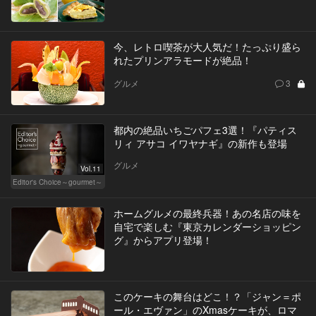
今、レトロ喫茶が大人気だ！たっぷり盛ら
れたプリンアラモードが絶品！
グルメ
3
都内の絶品いちごパフェ3選！『パティス
リィ アサコ イワヤナギ』の新作も登場
グルメ
Vol.11
Editor's Choice～gourmet～
ホームグルメの最終兵器！あの名店の味を
自宅で楽しむ『東京カレンダーショッピン
グ』からアプリ登場！
このケーキの舞台はどこ！？「ジャン＝ポ
ール・エヴァン」のXmasケーキが、ロマ