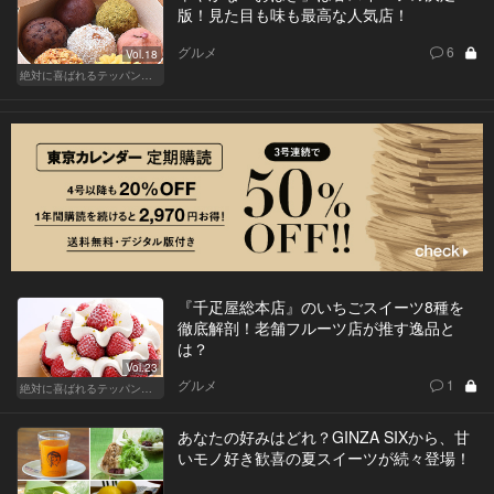
版！見た目も味も最高な人気店！
グルメ
6
Vol.18
絶対に喜ばれるテッパン手土産
『千疋屋総本店』のいちごスイーツ8種を
徹底解剖！老舗フルーツ店が推す逸品と
は？
Vol.23
グルメ
1
絶対に喜ばれるテッパン手土産
あなたの好みはどれ？GINZA SIXから、甘
いモノ好き歓喜の夏スイーツが続々登場！