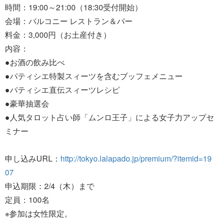
時間：19:00～21:00（18:30受付開始）
会場：バルコニー レストラン＆バー
料金：3,000円（お土産付き）
内容：
●お酒の飲み比べ
●パティシエ特製スィーツを含むブッフェメニュー
●パティシエ直伝スィーツレシピ
●豪華抽選会
●人気タロット占い師「ムンロ王子」による女子力アップセ
ミナー
申し込みURL：
http://tokyo.lalapado.jp/premium/?itemid=19
07
申込期限：2/4（木）まで
定員：100名
※参加は女性限定。