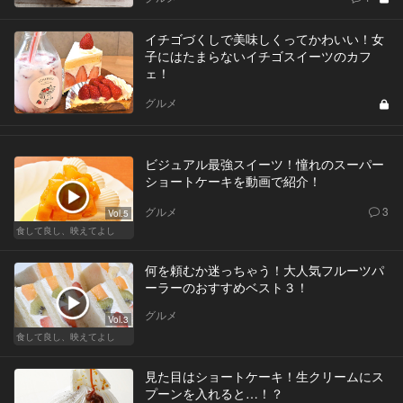
イチゴづくしで美味しくってかわいい！女
子にはたまらないイチゴスイーツのカフ
ェ！
グルメ
ビジュアル最強スイーツ！憧れのスーパー
ショートケーキを動画で紹介！
グルメ
3
Vol.5
食して良し、映えてよし
何を頼むか迷っちゃう！大人気フルーツパ
ーラーのおすすめベスト３！
グルメ
Vol.3
食して良し、映えてよし
見た目はショートケーキ！生クリームにス
プーンを入れると…！？