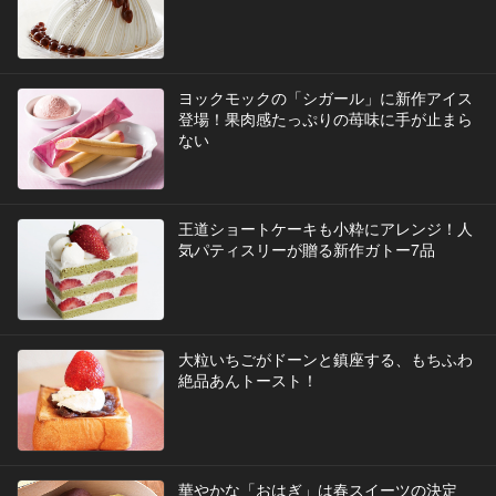
ヨックモックの「シガール」に新作アイス
登場！果肉感たっぷりの苺味に手が止まら
ない
王道ショートケーキも小粋にアレンジ！人
気パティスリーが贈る新作ガトー7品
大粒いちごがドーンと鎮座する、もちふわ
絶品あんトースト！
華やかな「おはぎ」は春スイーツの決定