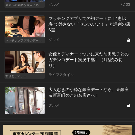
グルメ
33
東カレの素敵な大人に必要なこと
マッチングアプリでの初デートに！“恵比
寿”で外さない「センスいい！」と評判の店
6選
Vol.1
グルメ
マッチングアプリのデートにおすすめの人気店
女優とディナー：ついに来た前田敦子との
ガチンコデート実況中継！（1話読み切
り）
Vol.5
ライフスタイル
女優とディナー
大人むきの小粋な銀座デートなら、東銀座
＆新富町のこの名店達へ！
グルメ