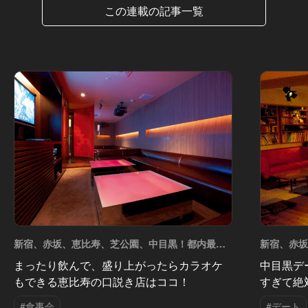
この連載の記事一覧
新宿、赤坂、恵比寿、芝公園、中目黒！都内最強
新宿、赤
のデートスポット5選 Vol.6
のデートスポ
まったり飲んで、盛り上がったらカラオケ
中目黒デ
もできる恵比寿の口説き店はココ！
すぎて絶
#食事会
#デート