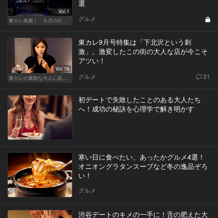
選
Vol.1
グルメ
東カレ推薦！ 今月の行くべき店
東カレ9月号特集は「下北沢という刺
激」。激変したこの街の大人な店が今こそ
アツい！
Vol.76
グルメ
21
東カレの素敵な大人に必要なこと
初デートで失敗したことのある大人たち
へ！成功の秘訣を心理学で解き明かす
寒い日に食べたい、あったかグルメ4選！
オニオングラタンスープなど冬の逸品ぞろ
い！
グルメ
渋谷デートのキメの一手に！舌の肥えた大