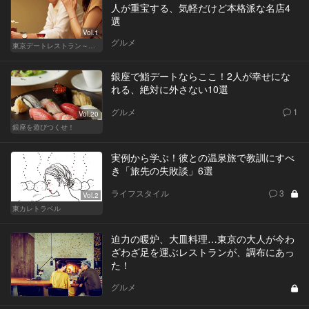
人が重宝する、気軽だけど本格派な名店4
選
Vol.1
グルメ
東京デートレストラン～日常編～
銀座で鮨デートならここ！2人が幸せにな
れる、絶対に外さない10選
グルメ
1
Vol.20
銀座を遊びつくせ！
実例から学ぶ！彼との温泉旅で教訓にすべ
き「旅先の失敗談」6選
ライフスタイル
3
Vol.2
東カレトラベル
迫力の暖炉、大皿料理…東京の大人が今わ
ざわざ足を運ぶレストランが、調布にあっ
た！
グルメ