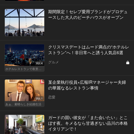
期間限定！セレブ愛用ブランドがプロデュ
ースした大人のビーチハウスがオープン
クリスマスデートはムード満点の“ホテルレ
ストラン”へ！非日常へと誘う人気店6選
グルメ
Vol.4
ホテルレストランで夜景デートはやっぱり盛り上がる
某企業執行役員×広報IRマネージャー夫婦
の華麗なるレストラン事情
恋愛
Vol.1
あぁ、素晴らしき結婚生活
ガードの固い彼女が「また会いたい」とこ
ぼす夜。キメるなら甘過ぎない品川の本格
イタリアンで！