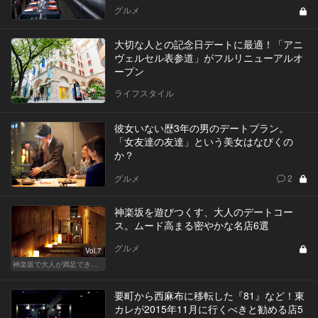
グルメ
大切な人との記念日デートに最適！「アニ
ヴェルセル表参道」がフルリニューアルオ
ープン
ライフスタイル
彼女いない歴3年の男のデートプラン。
「女友達の友達」という美女はなびくの
か？
グルメ
2
神楽坂を遊びつくす、大人のデートコー
ス。ムード高まる密やかな名店6選
グルメ
Vol.7
神楽坂で大人が満足できる、おしゃれデート！
要町から西麻布に移転した『81』など！東
カレが2015年11月に行くべきと勧める店5