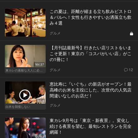
この夏は、距離が縮まる立ち飲みビストロ
＆バルへ！女性も行きやすいお洒落立ち飲
み４選
グルメ
【月刊誌最新号】行きたい店リストをいま
こそ更新！東京の「コスパがいい店」がこ
の1冊に！
Vol.37
グルメ
12
東カレの素敵な大人に必要なこと
恵比寿に『いぐち』の新店がオープン！最
高峰のお米を主役にした、次世代の人気店
間違いなしのお店だ！
Vol.4
グルメ
白米を我慢しない
東カレ9月号は「東京・新夜景」。変化し
続ける夜景を望む、最旬レストランを完全
網羅！
Vol.64