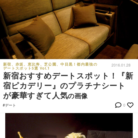
新宿、赤坂、恵比寿、芝公園、中目黒！都内最強の
2016.01.28
デートスポット5選 Vol.1
新宿おすすめデートスポット！『新
宿ピカデリー』のプラチナシート
が豪華すぎて人気
の画像
#デート
0