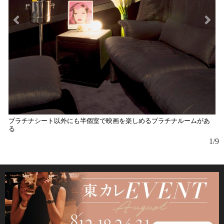
プラチナシート以外にも半個室で映画を楽しめるプラチナルームがあ
『
る
1/9