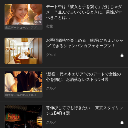
デート中は「彼女と手を繋ぐ」だけじゃダ
メ！？並んで歩いているときに、男性がす
べきことは…
Vol.3
恋愛
東京デートコース～アプリで始まる恋～
お手頃価格で楽しめる！銀座に“ちょいシャ
ン”できるシャンパンカフェオープン！
グルメ
“新宿・代々木エリア”でのデートで女性の
心を掴む、お洒落なレストラン4選
グルメ
Vol.1
山手線沿線の絶品グルメ
背伸びしてでも行きたい！ 東京スタイリッ
シュBAR４選
グルメ