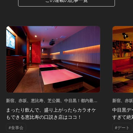
新宿、赤坂、恵比寿、芝公園、中目黒！都内最強
新宿、赤
のデートスポット5選 Vol.6
のデートスポ
まったり飲んで、盛り上がったらカラオケ
中目黒デ
もできる恵比寿の口説き店はココ！
すぎて絶
#食事会
#デート