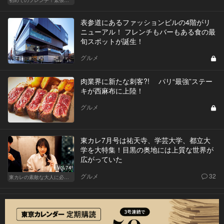
初めてのフレンチ！緊張せずに楽しめる人気店
表参道にあるファッションビルの4階がリ
ニューアル！ フレンチもバーもある食の最
旬スポットが誕生！
グルメ
肉業界に新たな刺客?! パリ“最強”ステー
キが西麻布に上陸！
グルメ
東カレ7月号は祐天寺、学芸大学、都立大
学を大特集！目黒の奥地には上質な世界が
広がっていた
Vol.74
グルメ
32
東カレの素敵な大人に必要なこと