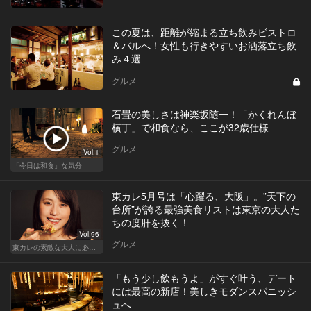
この夏は、距離が縮まる立ち飲みビストロ
＆バルへ！女性も行きやすいお洒落立ち飲
み４選
グルメ
石畳の美しさは神楽坂随一！「かくれんぼ
横丁」で和食なら、ここが32歳仕様
グルメ
Vol.1
「今日は和食」な気分
東カレ5月号は「心躍る、大阪」。”天下の
台所”が誇る最強美食リストは東京の大人た
ちの度肝を抜く！
Vol.96
グルメ
東カレの素敵な大人に必要なこと
「もう少し飲もうよ」がすぐ叶う、デート
には最高の新店！美しきモダンスパニッシ
ュへ