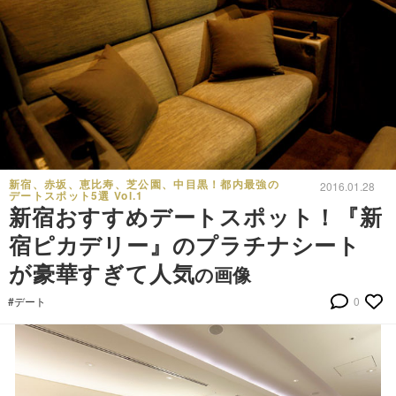
新宿、赤坂、恵比寿、芝公園、中目黒！都内最強の
2016.01.28
デートスポット5選 Vol.1
新宿おすすめデートスポット！『新
宿ピカデリー』のプラチナシート
が豪華すぎて人気
の画像
#デート
0