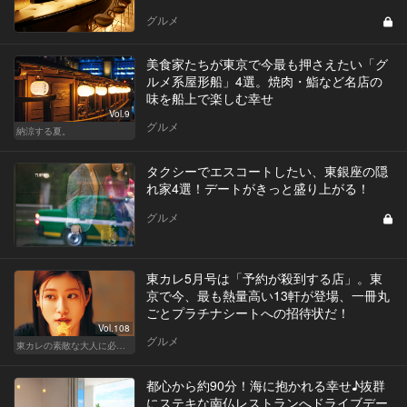
グルメ
美食家たちが東京で今最も押さえたい「グ
ルメ系屋形船」4選。焼肉・鮨など名店の
味を船上で楽しむ幸せ
Vol.9
グルメ
納涼する夏。
タクシーでエスコートしたい、東銀座の隠
れ家4選！デートがきっと盛り上がる！
グルメ
東カレ5月号は「予約が殺到する店」。東
京で今、最も熱量高い13軒が登場、一冊丸
ごとプラチナシートへの招待状だ！
Vol.108
グルメ
東カレの素敵な大人に必要なこと
都心から約90分！海に抱かれる幸せ♪抜群
にステキな南仏レストランへドライブデー