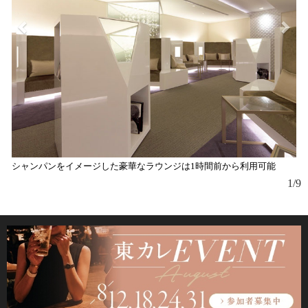
シャンパンをイメージした豪華なラウンジは1時間前から利用可能
『
1/9