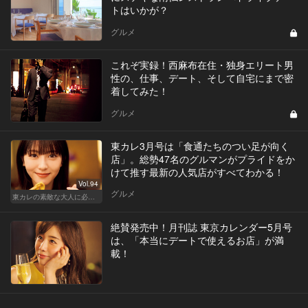
トはいかが？
グルメ
これぞ実録！西麻布在住・独身エリート男
性の、仕事、デート、そして自宅にまで密
着してみた！
グルメ
東カレ3月号は「食通たちのつい足が向く
店」。総勢47名のグルマンがプライドをか
けて推す最新の人気店がすべてわかる！
Vol.94
グルメ
東カレの素敵な大人に必要なこと
絶賛発売中！月刊誌 東京カレンダー5月号
は、「本当にデートで使えるお店」が満
載！