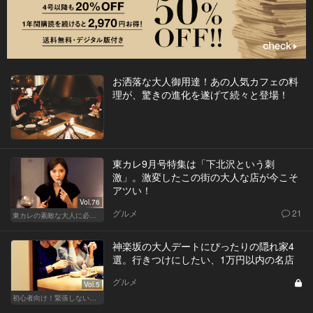
お洒落な大人御用達！あの人気カフェの料
理が、驚きの進化を遂げて続々と登場！
東カレ9月号特集は「下北沢という刺
激」。激変したこの街の大人な店が今こそ
アツい！
Vol.76
グルメ
21
東カレの素敵な大人に必要なこと
神楽坂の大人デートにぴったりの隠れ家4
選。行きつけにしたい、1万円以内の名店
グルメ
Vol.5
初心者向け！緊張しない東京デートプラン