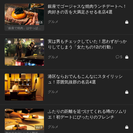
銀座でゴージャスな焼肉ランチデートへ！
肉好きの舌を大満足させる名店4選
グルメ
Vol.5
「銀座で焼肉」はやっぱりテンションが上がります！
実は男もチェックしていた！思わずがっか
りしてしまう「女たちの12の行動」
グルメ
5
港区ならおでんもこんなにスタイリッシ
ュ！雰囲気抜群の名店4選
グルメ
ふたりの距離を近づけてくれる噂のソムリ
エ！初デートにぴったりのフレンチ
グルメ
Vol.5