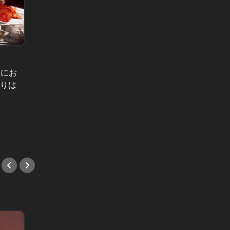
日にお
通りは
こんな記念日デートに、憧れる♡“1
博多屋
日1組限定”という優越感に浸れるレ
で！こ
ストラン3選
る！
#デート
#デー