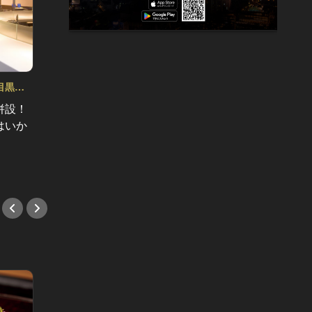
目黒！
新宿、赤坂、恵比寿、芝公園、中目黒！
4
都内最強のデートスポット5選 Vol.2
併設！
バーチャルゴルフで優しく指導から
はいか
の大人ディナー！鉄板デートで自然
に密着！
#デート