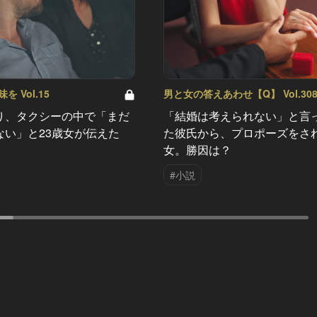
 Vol.15
男と女の答えあわせ【Q】 Vol.30
り、タクシーの中で「まだ
「結婚は考えられない」と言
ない」と23歳女が伝えた
た彼氏から、プロポーズをさ
女。勝因は？
#小説