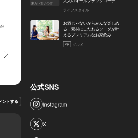
大人のオールブラックコーデ
東カレ女子の作り方
ライフスタイル
ではラウンジ・場内でも堪能できるプラチナ限定メニューがある
お酒じゃないからみんな楽しめ
/9
る！素材にこだわるソーダが叶
えるプレミアムなお家飲み
PR
グルメ
すすむ
公式SNS
メントする
Instagram
X