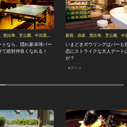
、恵比寿、芝公園、中目黒！
新宿、赤坂、恵比寿、芝公園、中
ートスポット5選 Vol.5
都内最強のデートスポット5選 Vol.
ートなら、隠れ家卓球バー
いまどきボウリングはバーも
ぎて絶対仲良くなれる！
恋にストライクな大人デート
が？
#デート