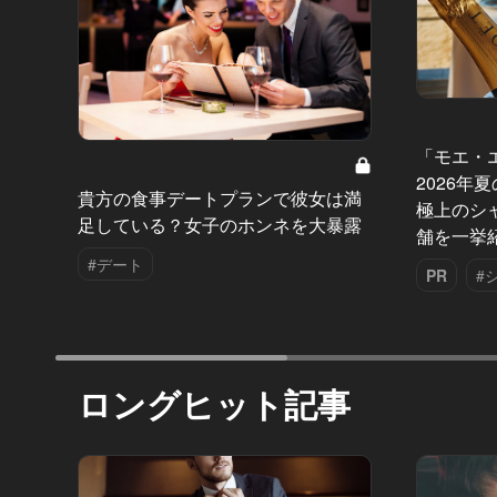
「モエ・
2026年
貴方の食事デートプランで彼女は満
極上のシ
足している？女子のホンネを大暴露
舗を一挙
#デート
PR
#
ロングヒット記事