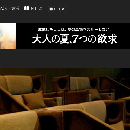
新のグルメ、洗練されたライフスタイル情報
恋活・婚活
月刊誌