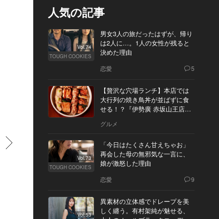
人気の記事
男女3人の旅だったはずが、帰り
は2人に…。1人の女性が残ると
Vol.74
決めた理由
TOUGH COOKIES
恋愛
5
【贅沢な穴場ランチ】本店では
大行列の焼き鳥丼が並ばずに食
せる！？『伊勢廣 赤坂山王店』
へ
グルメ
すすむ
「今日はたくさん甘えちゃお」
再会した母の無邪気な一言に、
Vol.73
娘が激怒した理由
TOUGH COOKIES
恋愛
9
異素材の立体感でドレープを美
しく纏う。有村架純が魅せる、
Vol.53