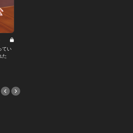
8
男と女の答えあわせ【A】 Vol.308
ってい
結婚願望ゼロだった27歳男性が、交
れた
際2年で突然プロポーズ。彼の心が
変わった“理由”とは
#小説