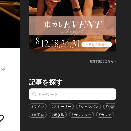
広告掲載はこちら≫
.28
記事を探す
#ワイン
#ストーリー
#シャンパン
#小説
#家
#女子会
#焼き鳥
#カウンター
#カフェ
#イベ