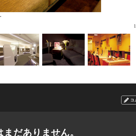
"
"プラチナ"
1
コ
はまだありません。