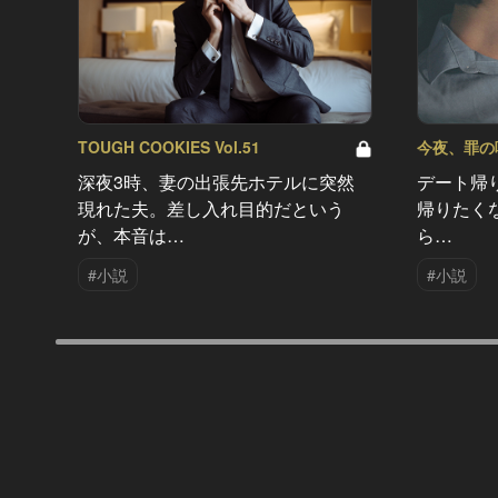
TOUGH COOKIES Vol.51
今夜、罪の味を
深夜3時、妻の出張先ホテルに突然
デート帰
現れた夫。差し入れ目的だという
帰りたく
が、本音は…
ら…
#小説
#小説