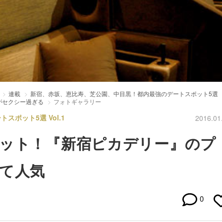
連載
新宿、赤坂、恵比寿、芝公園、中目黒！都内最強のデートスポット5選
がセクシー過ぎる
フォトギャラリー
ポット5選 Vol.1
2016.01
ット！『新宿ピカデリー』のプ
て人気
0