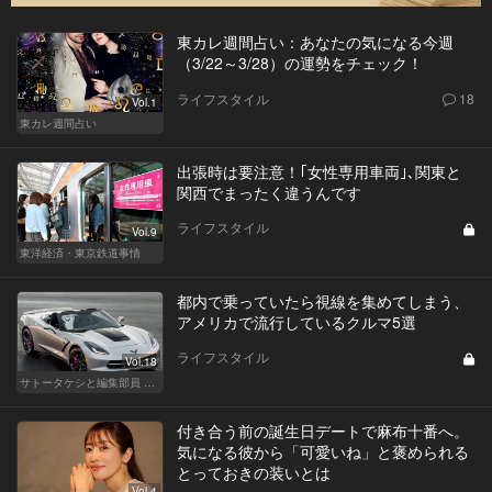
東カレ週間占い：あなたの気になる今週
（3/22～3/28）の運勢をチェック！
ライフスタイル
18
Vol.1
東カレ週間占い
出張時は要注意！｢女性専用車両｣､関東と
関西でまったく違うんです
ライフスタイル
Vol.9
東洋経済・東京鉄道事情
都内で乗っていたら視線を集めてしまう、
アメリカで流行しているクルマ5選
ライフスタイル
Vol.18
サトータケシと編集部員 船山の"CAR GENTSへの道"
付き合う前の誕生日デートで麻布十番へ。
気になる彼から「可愛いね」と褒められる
とっておきの装いとは
Vol.4