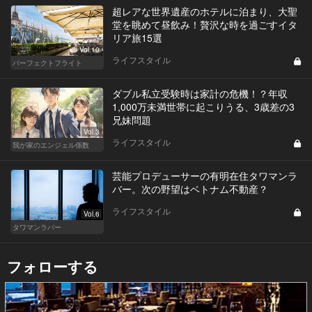
超レアな世界遺産のホテルに泊まり、大聖
堂を眺めて昼飲み！贅沢な時を過ごすイタ
リア旅15選
Vol.10
ライフスタイル
パーフェクトフライト
ダブル私立受験時は家計の危機！？年収
1,000万未満世帯に起こりうる、3歳差の3
兄妹問題
Vol.3
ライフスタイル
我が家のエンジェル係数
芸能プロデューサーの有明在住タワマンラ
バー。次の野望はベトナム不動産？
ライフスタイル
Vol.6
タワマンラバー
フォローする