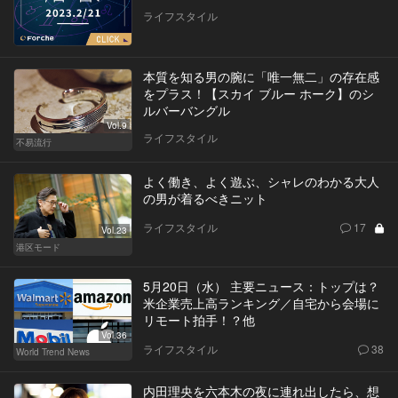
ライフスタイル
本質を知る男の腕に「唯一無二」の存在感
をプラス！【スカイ ブルー ホーク】のシ
ルバーバングル
Vol.9
ライフスタイル
不易流行
よく働き、よく遊ぶ、シャレのわかる大人
の男が着るべきニット
ライフスタイル
17
Vol.23
港区モード
5月20日（水） 主要ニュース：トップは？
米企業売上高ランキング／自宅から会場に
リモート拍手！？他
Vol.36
ライフスタイル
38
World Trend News
内田理央を六本木の夜に連れ出したら、想