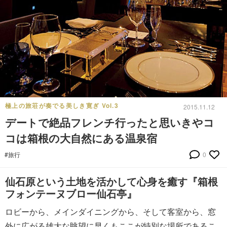
極上の旅荘が奏でる美しき寛ぎ Vol.3
2015.11.12
デートで絶品フレンチ行ったと思いきやコ
コは箱根の大自然にある温泉宿
#旅行
0
仙石原という土地を活かして心身を癒す『箱根
フォンテーヌブロー仙石亭』
ロビーから、メインダイニングから、そして客室から、窓
外に広がる雄大な眺望に早くもここが特別な場所であるこ