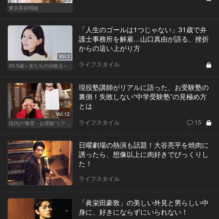
東京美容明細
「人生のゴールは1つじゃない」31歳で弁
護士事務所を解雇…山口真由が語る、挫折
からの這い上がり方
Vol.3
ライフスタイル
30.5歳～女たちの分岐点～
現役塾講師がリアルに語った、お受験塾の
裏側！失敗しない“中学受験塾”の見極め方
とは
Vol.12
ライフスタイル
15
現代の“教育・お受験”リアルドキュメント
日曜劇場の熱演も話題！大谷亮平を焼肉に
誘ったら、想像以上に肉好きでびっくりし
た！
ライフスタイル
「眞栄田豪敦」の美しい外見と男らしい中
身に、好きにならずにいられない！