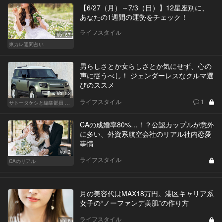
【6/27（月）～7/3（日）】12星座別に、
あなたの1週間の運勢をチェック！
ライフスタイル
Vol.67
東カレ週間占い
男らしさとか女らしさとか気にせず、心の
声に従うべし！ ジェンダーレスなクルマ選
びのススメ
Vol.52
ライフスタイル
1
サトータケシと編集部員 船山の"CAR GENTSへの道"
CAの成婚率80%…！？公認カップルが意外
に多い、外資系航空会社のリアル社内恋愛
事情
Vol.2
ライフスタイル
CAのリアル
月の美容代はMAX18万円。港区キャリア系
女子の“ノーファンデ美肌”の作り方
ライフスタイル
Vol.6