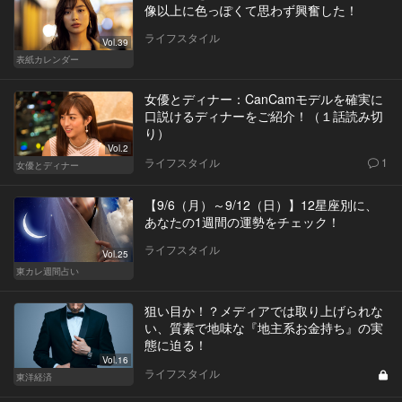
像以上に色っぽくて思わず興奮した！
ライフスタイル
Vol.39
表紙カレンダー
女優とディナー：CanCamモデルを確実に
口説けるディナーをご紹介！（１話読み切
り）
Vol.2
ライフスタイル
1
女優とディナー
【9/6（月）～9/12（日）】12星座別に、
あなたの1週間の運勢をチェック！
ライフスタイル
Vol.25
東カレ週間占い
狙い目か！？メディアでは取り上げられな
い、質素で地味な『地主系お金持ち』の実
態に迫る！
Vol.16
ライフスタイル
東洋経済