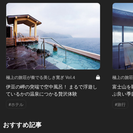
極上の旅荘が奏でる美しき寛ぎ Vol.4
極上の旅荘
伊豆の岬の突端で空中風呂！ まるで浮遊し
富士山を
ているかの温泉につかる贅沢体験
ぶ良い季
#ホテル
#旅行
おすすめ記事