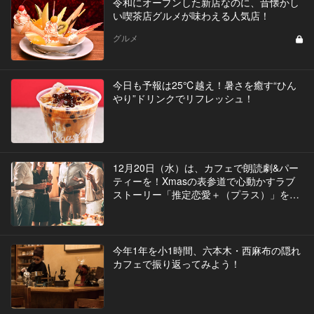
令和にオープンした新店なのに、昔懐かし
い喫茶店グルメが味わえる人気店！
グルメ
今日も予報は25℃越え！暑さを癒す“ひん
やり”ドリンクでリフレッシュ！
12月20日（水）は、カフェで朗読劇&パー
ティーを！Xmasの表参道で心動かすラブ
ストーリー「推定恋愛＋（プラス）」を観
賞しよう！
今年1年を小1時間、六本木・西麻布の隠れ
カフェで振り返ってみよう！