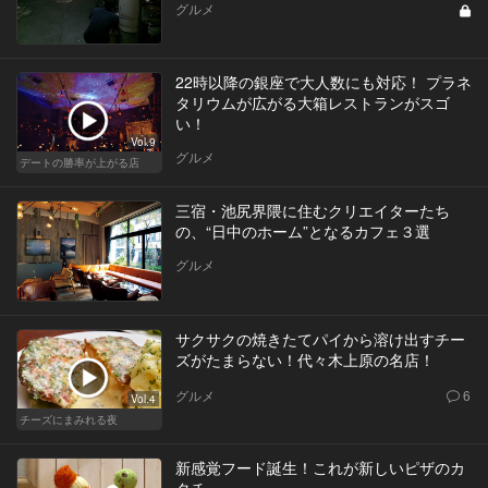
グルメ
22時以降の銀座で大人数にも対応！ プラネ
タリウムが広がる大箱レストランがスゴ
い！
Vol.9
グルメ
デートの勝率が上がる店
三宿・池尻界隈に住むクリエイターたち
の、“日中のホーム”となるカフェ３選
グルメ
サクサクの焼きたてパイから溶け出すチー
ズがたまらない！代々木上原の名店！
グルメ
6
Vol.4
チーズにまみれる夜
新感覚フード誕生！これが新しいピザのカ
タチ