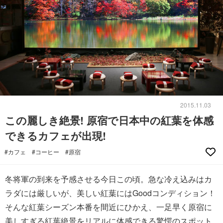
2015.11.03
この麗しき絶景! 原宿で日本中の紅葉を体感
できるカフェが出現!
#カフェ
#コーヒー
#原宿
冬将軍の到来を予感させる今日この頃。急な冷え込みはカ
ラダには厳しいが、美しい紅葉にはGoodコンディション！
そんな紅葉シーズン本番を間近にひかえ、一足早く原宿に
美しすぎる紅葉絶景をリアルに体感できる驚愕のスポット