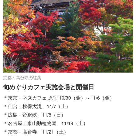
京都・高台寺の紅葉
旬めぐりカフェ実施会場と開催日
＊東京：ネスカフェ 原宿 10/30（金）～11/6（金）
＊仙台：秋保大滝 11/7（土）
＊広島：帝釈峡 11/8（日）
＊名古屋：東山動植物園 11/14（土）
＊京都：高台寺 11/21（土）