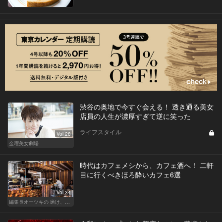
渋谷の奥地で今すぐ会える！ 透き通る美女
店員の人生が濃厚すぎて逆に笑った
ライフスタイル
Vol.28
金曜美女劇場
時代はカフェメシから、カフェ酒へ！ 二軒
目に行くべきほろ酔いカフェ6選
Vol.34
編集長オーツキの 磨け、バカ舌！ 学べ、オトナの遊び