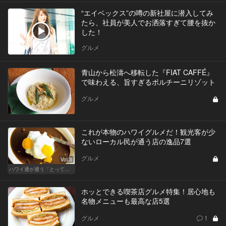
“エイベックス”の噂の新社屋に潜入してみ
たら、社員が美人でお洒落すぎて腰を抜か
した！
グルメ
青山から松濤へ移転した『FIAT CAFFÉ』
で味わえる、旨すぎるポルチーニリゾット
グルメ
これが本物のハワイグルメだ！観光客が少
ないローカル民が通う店の逸品7選
グルメ
Vol.3
ハワイ通が通う「とっておき」レストランはココだ！
ホッとできる喫茶店グルメ特集！居心地も
名物メニューも最高な店5選
グルメ
1