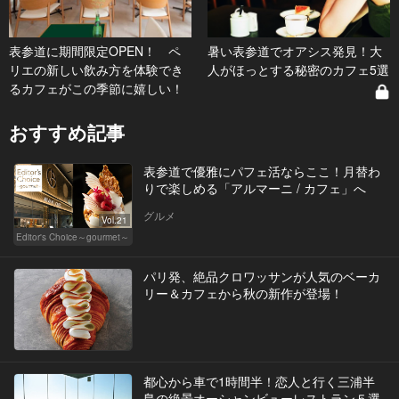
表参道に期間限定OPEN！ ペ
暑い表参道でオアシス発見！大
リエの新しい飲み方を体験でき
人がほっとする秘密のカフェ5選
るカフェがこの季節に嬉しい！
おすすめ記事
表参道で優雅にパフェ活ならここ！月替わ
りで楽しめる「アルマーニ / カフェ」へ
グルメ
Vol.21
Editor's Choice～gourmet～
パリ発、絶品クロワッサンが人気のベーカ
リー＆カフェから秋の新作が登場！
都心から車で1時間半！恋人と行く三浦半
島の絶景オーシャンビューレストラン５選