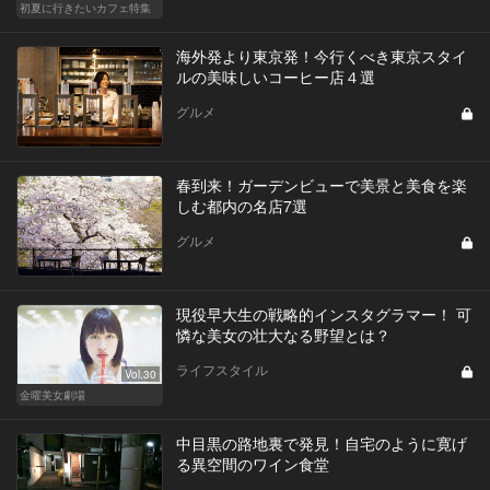
初夏に行きたいカフェ特集
海外発より東京発！今行くべき東京スタイ
ルの美味しいコーヒー店４選
グルメ
春到来！ガーデンビューで美景と美食を楽
しむ都内の名店7選
グルメ
現役早大生の戦略的インスタグラマー！ 可
憐な美女の壮大なる野望とは？
ライフスタイル
Vol.30
金曜美女劇場
中目黒の路地裏で発見！自宅のように寛げ
る異空間のワイン食堂