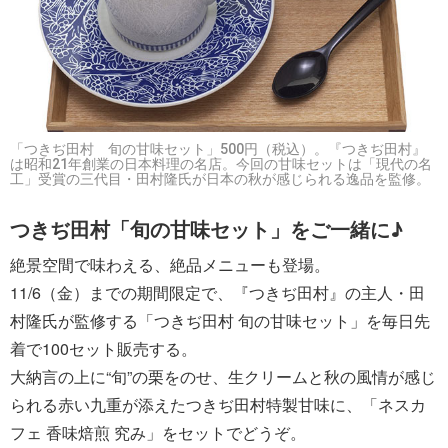
「つきぢ田村 旬の甘味セット」500円（税込）。『つきぢ田村』
は昭和21年創業の日本料理の名店。今回の甘味セットは「現代の名
工」受賞の三代目・田村隆氏が日本の秋が感じられる逸品を監修。
つきぢ田村「旬の甘味セット」をご一緒に♪
絶景空間で味わえる、絶品メニューも登場。
11/6（金）までの期間限定で、『つきぢ田村』の主人・田
村隆氏が監修する「つきぢ田村 旬の甘味セット」を毎日先
着で100セット販売する。
大納言の上に“旬”の栗をのせ、生クリームと秋の風情が感じ
られる赤い九重が添えたつきぢ田村特製甘味に、「ネスカ
フェ 香味焙煎 究み」をセットでどうぞ。