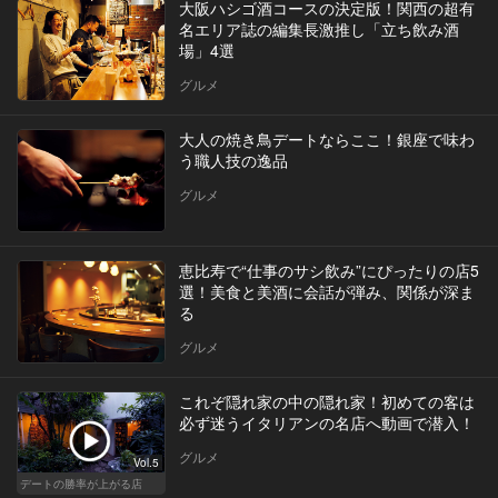
大阪ハシゴ酒コースの決定版！関西の超有
名エリア誌の編集長激推し「立ち飲み酒
場」4選
グルメ
大人の焼き鳥デートならここ！銀座で味わ
う職人技の逸品
グルメ
恵比寿で“仕事のサシ飲み”にぴったりの店5
選！美食と美酒に会話が弾み、関係が深ま
る
グルメ
これぞ隠れ家の中の隠れ家！初めての客は
必ず迷うイタリアンの名店へ動画で潜入！
グルメ
Vol.5
デートの勝率が上がる店