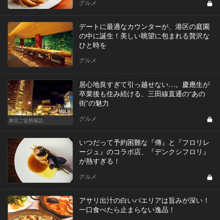
グルメ
デートに最適なカウンターが、港区の庭園
の中に誕生！美しい眺望に包まれる贅沢な
ひと時を
グルメ
居心地良すぎて引っ越せない…。慶應生が
卒業後も住み続ける、三田線直通の“あの
街”の魅力
Vol.9
グルメ
東京ご近所探訪
いつだって予約困難な『傳』と『フロリレ
ージュ』のコラボ店、『デンクシフロリ』
が熱すぎる！
グルメ
アサリ出汁の白いパエリアは旨みが深い！
一口食べたら止まらない逸品！