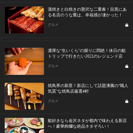
蒲焼きと白焼きの贅沢な二重奏！目黒にあ
る名店のうな重は、幸福感が凄かった！
グルメ
濃厚な“生いくら”の握りに悶絶！休日の鮨
トリップで行きたい川口のレジェンド店
グルメ
焼鳥界の新星！新店にして話題沸騰の“職人
気質”な焼鳥店厳選4軒
グルメ
鮨好きなら金沢ネタが都内で味わえる新店
へ！豪華絢爛な絶品ネタぞろい！