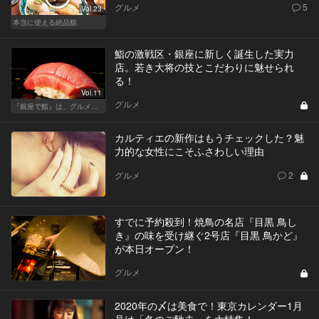
グルメ
5
Vol.23
本当に使える絶品鮨
鮨の激戦区・銀座に新しく誕生した実力
店。若き大将の技とこだわりに魅せられ
る！
Vol.11
グルメ
『銀座で鮨』は、グルメな大人のたしなみだ
カルティエの新作はもうチェックした？魅
力的な女性にこそふさわしい理由
グルメ
2
すでに予約殺到！焼鳥の名店『目黒 鳥し
き』の味を受け継ぐ2号店『目黒 鳥かど』
が本日オープン！
グルメ
2020年の〆は美食で！東京カレンダー1月