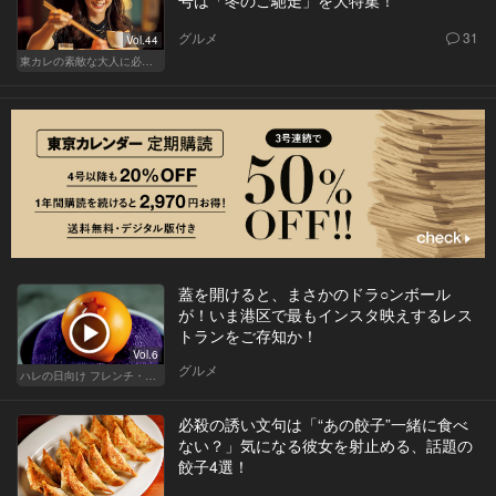
号は「冬のご馳走」を大特集！
グルメ
31
Vol.44
東カレの素敵な大人に必要なこと
蓋を開けると、まさかのドラ○ンボール
が！いま港区で最もインスタ映えするレス
トランをご存知か！
Vol.6
グルメ
ハレの日向け フレンチ・高級店
必殺の誘い文句は「“あの餃子”一緒に食べ
ない？」気になる彼女を射止める、話題の
餃子4選！