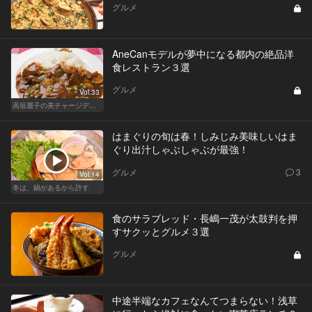
グルメ
AneCanモデルが夢中になる都内の絶品洋
食レストラン３選
グルメ
Vol.33
高垣麗子の美チャージディナー
はまぐりの旬は春！しみじみ美味しいはま
ぐり出汁しゃぶしゃぶが最強！
グルメ
3
Vol.14
冬は、鍋があるから許す
食のサラブレッド・長嶋一茂が太鼓判を押
すサクッとグルメ３選
グルメ
中途半端なカフェなんてつまらない！浅草