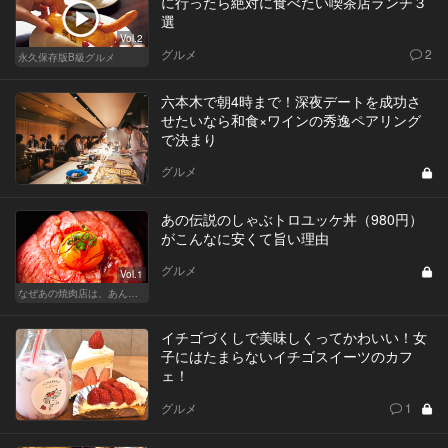
に行ったら絶対に食べたい喫茶店ランチ３
選
Vol.2
グルメ
2
永久保存版B級グルメ
六本木で朝4時まで！深夜デートを成功さ
せたいなら和食×ワインの秀逸ペアリング
で決まり
グルメ
あの伝説のしゃぶトロユッケ丼（980円）
がこんなに安くて旨い理由
グルメ
Vol.1
なぜあの焼肉店は、あんなに安くて旨いのか？
イチゴづくしで美味しくってかわいい！女
子にはたまらないイチゴスイーツのカフ
ェ！
グルメ
1