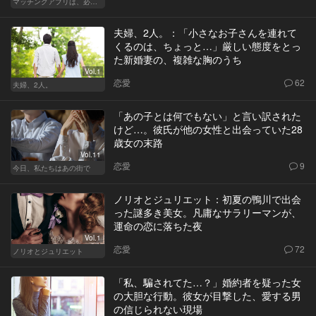
マッチングアプリは、必然に。
夫婦、2人。：「小さなお子さんを連れて
くるのは、ちょっと…」厳しい態度をとっ
た新婚妻の、複雑な胸のうち
Vol.1
恋愛
62
夫婦、2人。
「あの子とは何でもない」と言い訳された
けど…。彼氏が他の女性と出会っていた28
歳女の末路
Vol.11
恋愛
9
今日、私たちはあの街で
ノリオとジュリエット：初夏の鴨川で出会
った謎多き美女。凡庸なサラリーマンが、
運命の恋に落ちた夜
Vol.1
恋愛
72
ノリオとジュリエット
「私、騙されてた…？」婚約者を疑った女
の大胆な行動。彼女が目撃した、愛する男
の信じられない現場