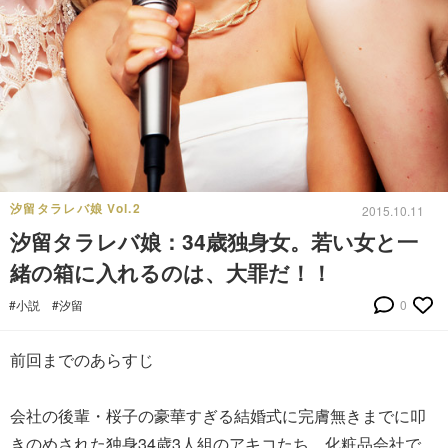
汐留タラレバ娘 Vol.2
2015.10.11
汐留タラレバ娘：34歳独身女。若い女と一
緒の箱に入れるのは、大罪だ！！
#小説
#汐留
0
前回までのあらすじ
会社の後輩・桜子の豪華すぎる結婚式に完膚無きまでに叩
きのめされた独身34歳3人組のアキコたち。化粧品会社で、