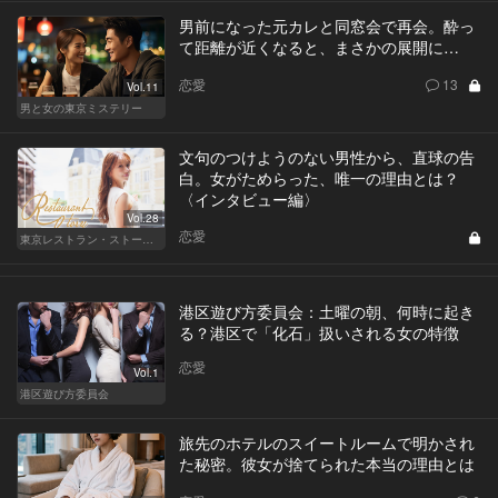
男前になった元カレと同窓会で再会。酔っ
て距離が近くなると、まさかの展開に…
恋愛
13
Vol.11
男と女の東京ミステリー
文句のつけようのない男性から、直球の告
白。女がためらった、唯一の理由とは？
〈インタビュー編〉
Vol.28
恋愛
東京レストラン・ストーリー
港区遊び方委員会：土曜の朝、何時に起き
る？港区で「化石」扱いされる女の特徴
恋愛
Vol.1
港区遊び方委員会
旅先のホテルのスイートルームで明かされ
た秘密。彼女が捨てられた本当の理由とは