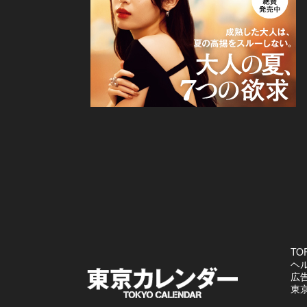
TO
ヘ
広
東