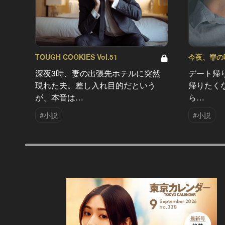
TOUGH COOKIES Vol.51
今夜、罪の味を
深夜3時、妻の出張先ホテルに突然
デート帰
現れた夫。差し入れ目的だという
帰りたく
が、本音は…
ら…
#小説
#小説