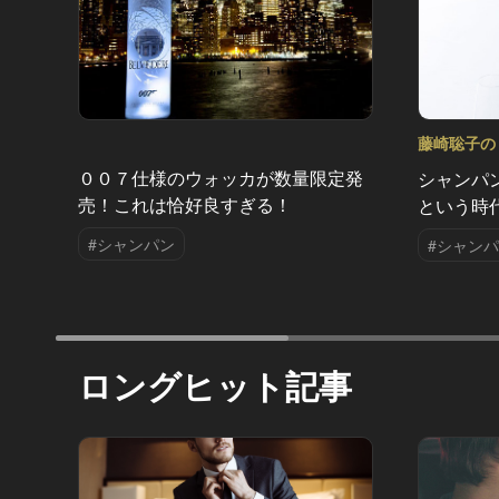
藤崎聡子の
Vol.3
００７仕様のウォッカが数量限定発
シャンパ
売！これは恰好良すぎる！
という時
#シャンパン
#シャン
ロングヒット記事