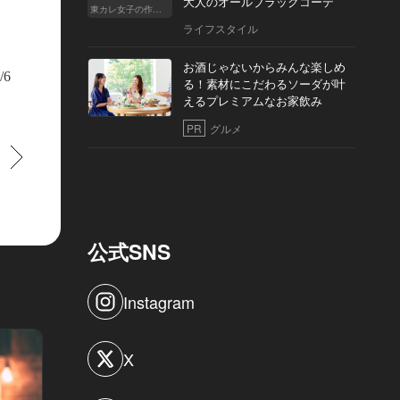
大人のオールブラックコーデ
東カレ女子の作り方
ライフスタイル
お酒じゃないからみんな楽しめ
/6
る！素材にこだわるソーダが叶
えるプレミアムなお家飲み
PR
グルメ
すすむ
公式SNS
Instagram
X