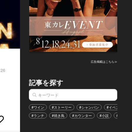
！
広告掲載はこちら≫
.26
記事を探す
#ワイン
#ストーリー
#シャンパン
#イベント
#ランチ
#焼き鳥
#カウンター
#小説
#恋愛