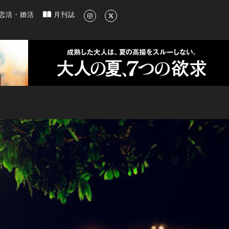
新のグルメ、洗練されたライフスタイル情報
恋活・婚活
月刊誌