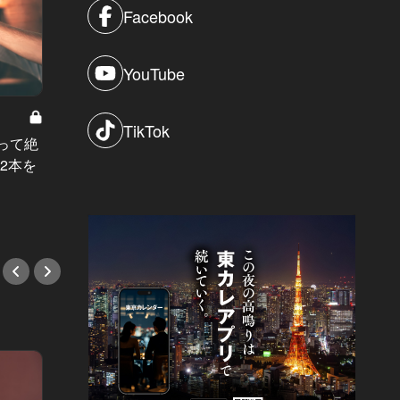
Facebook
YouTube
限界を
TikTok
ロゼ ヴ
世界一予約が取れないレストランの
って絶
で泡立
味が、￥3,000で体験できる！
2本を
#シャ
#シャンパン