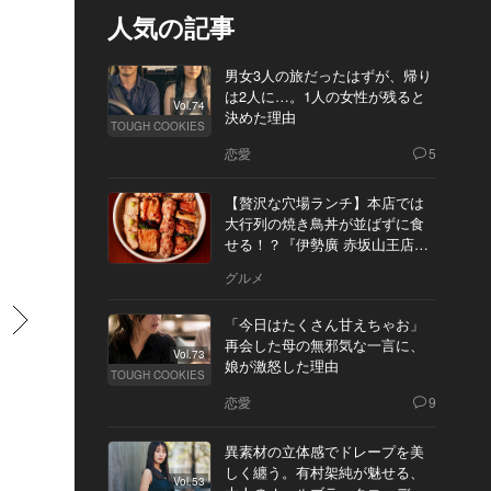
人気の記事
男女3人の旅だったはずが、帰り
は2人に…。1人の女性が残ると
Vol.74
決めた理由
TOUGH COOKIES
恋愛
5
【贅沢な穴場ランチ】本店では
大行列の焼き鳥丼が並ばずに食
せる！？『伊勢廣 赤坂山王店』
へ
グルメ
すすむ
「今日はたくさん甘えちゃお」
再会した母の無邪気な一言に、
Vol.73
娘が激怒した理由
TOUGH COOKIES
恋愛
9
異素材の立体感でドレープを美
しく纏う。有村架純が魅せる、
Vol.53