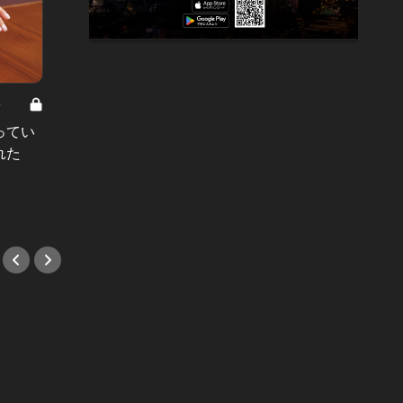
8
男と女の答えあわせ【A】 Vol.308
ってい
結婚願望ゼロだった27歳男性が、交
れた
際2年で突然プロポーズ。彼の心が
変わった“理由”とは
#小説