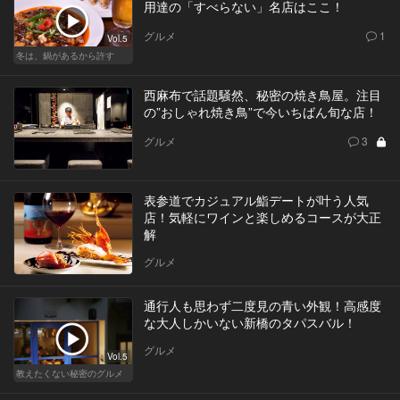
用達の「すべらない」名店はここ！
グルメ
1
Vol.5
冬は、鍋があるから許す
西麻布で話題騒然、秘密の焼き鳥屋。注目
の”おしゃれ焼き鳥”で今いちばん旬な店！
グルメ
3
表参道でカジュアル鮨デートが叶う人気
店！気軽にワインと楽しめるコースが大正
解
グルメ
通行人も思わず二度見の青い外観！高感度
な大人しかいない新橋のタパスバル！
グルメ
Vol.5
教えたくない秘密のグルメ