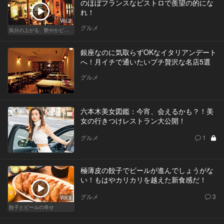
のほぼフランスなビストロで羨望の的にな
れ！
Vol.2
グルメ
気分の上がる、艶やかビストロ
銀座なのに気取らずOKなイタリアンデート
へ！月イチで通いたいプチ贅沢な名店5選
グルメ
六本木美女図鑑：今宵、会えるかも？！美
女の行きつけレストラン大公開！
グルメ
1
極薄皮の餃子でビールが進んでしょうがな
い！もはやカリカリを越えた新食感だ！
グルメ
3
Vol.3
餃子とビールの幸せ