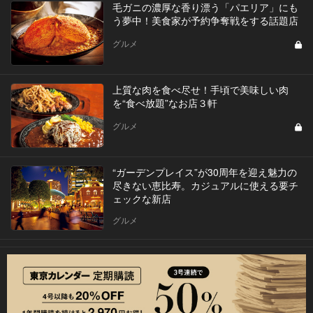
毛ガニの濃厚な香り漂う「パエリア」にも
う夢中！美食家が予約争奪戦をする話題店
グルメ
上質な肉を食べ尽せ！手頃で美味しい肉
を“食べ放題”なお店３軒
グルメ
“ガーデンプレイス”が30周年を迎え魅力の
尽きない恵比寿。カジュアルに使える要チ
ェックな新店
グルメ