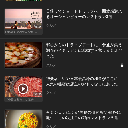
日帰りでショートトリップへ！開放感溢れ
るオーシャンビューのレストラン3選
グルメ
Vol.9
Editor's Choice～hotel～
都心からのドライブデートに！食通が集う
調布のイタリアンは感動すら覚える名店だ
った！
グルメ
神楽坂、いや日本最高峰の和食がここに！
人気の秘密は店主のおもてなしにあった！
グルメ
Vol.2
「今日は和食」な気分
有名シェフによる“美食の研究所”が銀座に
誕生！この秋注目の都内レストラン６選
グルメ