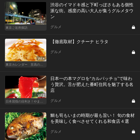
渋谷のイマドキ感と下町っぽさもある個性
派な街。感度の高い大人が集うグルメタウ
ン
Vol.21
グルメ
東京ご近所探訪
【徹底取材】クチーナ ヒラタ
グルメ
Vol.4
東京カレンダー 至高の名店シリーズ
日本一の本マグロを“カルパッチョ”で味わ
う贅沢。舌が肥えた番町住民を魅了する名
店
Vol.2
グルメ
日本屈指の目利き！やま幸のマグロが味わえる東京の名店
鯛も筍もいまの時期が最も旨い！ 旬の食材
を美味しく食べさせてくれる和食店４選
グルメ