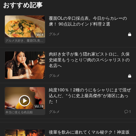
おすすめ記事
覆面OLの辛口採点表。今日からカレーの
虜！ 90点以上のインド料理２選
グルメ
Vol.4
グルメ大好き、覆面OL美咲が行く
肉好き女子が集う隠れ家ビストロに、久保
史緒里もうっとり♡肉のスペシャリストの
名店へ
グルメ
純度100％！2種のうにをシャリにまで混ぜ
込んだ、“うに史上最高傑作”が港区にあっ
た ！
Vol.16
グルメ
1
本当に使える絶品鮨
後輩を飲みに連れてくマル秘テク！神楽坂