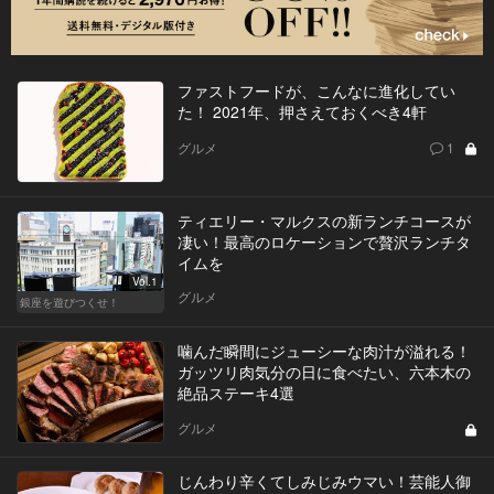
ファストフードが、こんなに進化してい
た！ 2021年、押さえておくべき4軒
グルメ
1
ティエリー・マルクスの新ランチコースが
凄い！最高のロケーションで贅沢ランチタ
イムを
Vol.1
グルメ
銀座を遊びつくせ！
噛んだ瞬間にジューシーな肉汁が溢れる！
ガッツリ肉気分の日に食べたい、六本木の
絶品ステーキ4選
グルメ
じんわり辛くてしみじみウマい！芸能人御