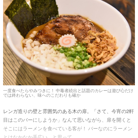
一度食べたらやみつきに！ 中毒者続出と話題のカレーは遊び心だけ
では終わらない、味へのこだわりも確か
レンガ造りの壁と雰囲気のある木の扉。「さて、今宵の2軒
目はこのバーにしようか」なんて思いながら、扉を開くと
そこにはラーメンを食べている客が！ バーなのにラーメン
とはなかなか手広い、と思って......