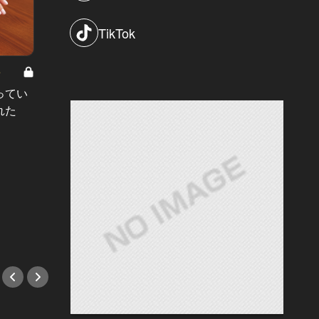
TikTok
8
男と女の答えあわせ【A】 Vol.308
ってい
結婚願望ゼロだった27歳男性が、交
れた
際2年で突然プロポーズ。彼の心が
変わった“理由”とは
#小説