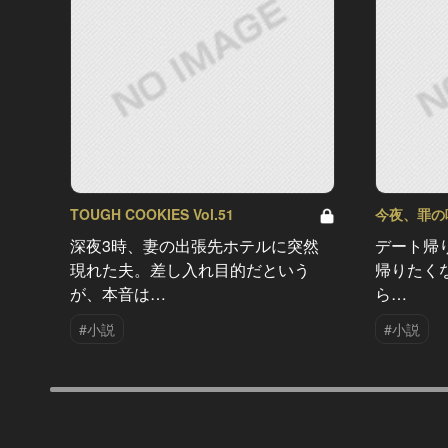
TOUGH COOKIES Vol.51
今夜、罪の味を
深夜3時、妻の出張先ホテルに突然
デート帰
現れた夫。差し入れ目的だという
帰りたく
が、本音は…
ら…
#小説
#小説