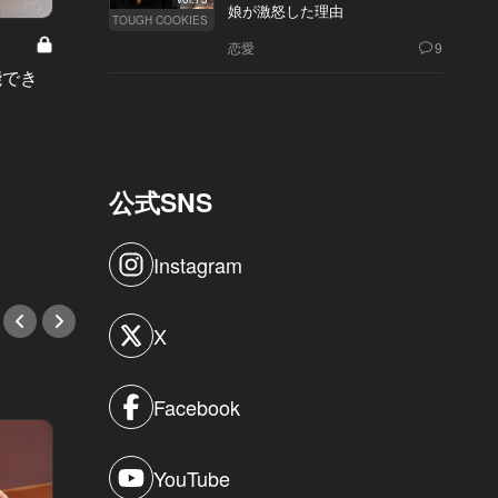
娘が激怒した理由
TOUGH COOKIES
How to
恋愛
9
紳士たれ！
”温泉宿”の概念が変わる！話題の
能でき
鉄オタ
『ザ・ リッツ・カールトン日光』
鉄”仕
は、やはり別世界だった
#ホテ
#ホテル
公式SNS
Instagram
X
Facebook
YouTube