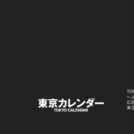
TO
ヘ
広
東