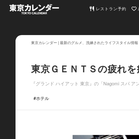
東京カレンダー | 最
レストラン予約
東京カレンダー | 最新のグルメ、洗練されたライフスタイル情報
東京ＧＥＮＴＳの疲れを
『グランド ハイアット 東京』の「Nagomi スパ
#ホテル