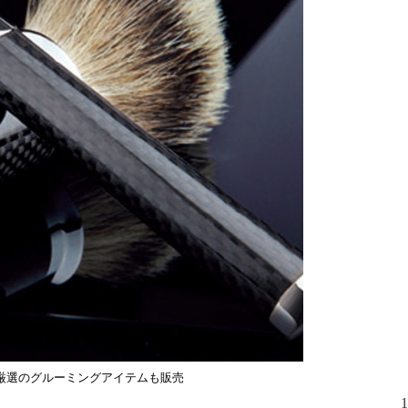
厳選のグルーミングアイテムも販売
ジャクジー付
を受けるこ
1
も可能