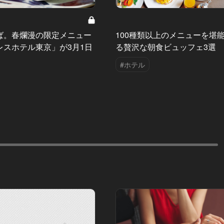
ば。春爛漫の限定メニュー
100種類以上のメニューを堪
レスホテル東京」が3月1日
る贅沢な朝食ビュッフェ3選
！
#ホテル