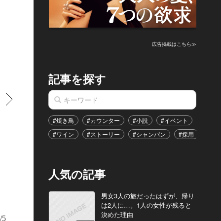
広告掲載はこちら≫
記事を探す
すすむ
#焼き鳥
#カウンター
#小説
#イベント
#港区
#ワイン
#ストーリー
#シャンパン
#採用
#恋
人気の記事
男女3人の旅だったはずが、帰り
は2人に…。1人の女性が残ると
きのNagomi スイート（34㎡）。ジャクジーで身体を温めてからトリートメ
とで、より高い効果を期待できる。トリートメントによってはふたりで受ける
決めた理由
/5