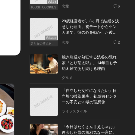
Vol.74
恋愛
6
TOUGH COOKIES
29歳経営者が、3ヶ月で結婚を決
意した理由。初デートからケン
カまで、彼の心を動かした彼女
の態度とは
Vol.323
恋愛
2
男と女の答えあわせ【Q】
焼き鳥通が熱狂する渋谷の隠れ
家『とり茶太郎』。14年目も予
約困難であり続ける理由
グルメ
「自立した女性になりたい」日
向坂46藤嶌果歩、初単独センタ
ーの不安と20歳の理想像
ライフスタイル
「今日はたくさん甘えちゃお」
再会した母の無邪気な一言に、
Vol.73