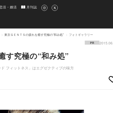
新のグルメ、洗練されたライフスタイル情報
恋活・婚活
月刊誌
東京ＧＥＮＴＳの疲れを癒す究極の“和み処”
フォトギャラリー
2015.06
PR
癒す究極の“和み処”
 アンド フィットネス」はエグゼクティブの味方