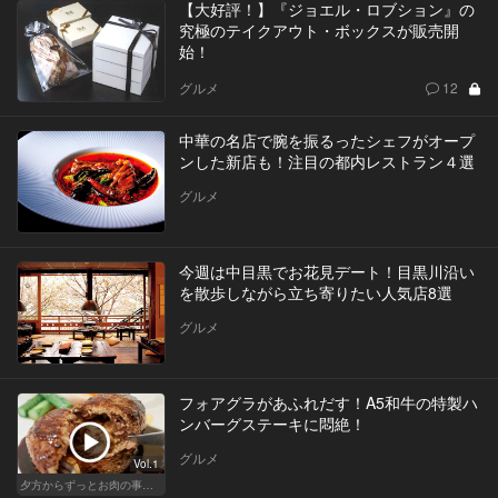
【大好評！】『ジョエル・ロブション』の
究極のテイクアウト・ボックスが販売開
始！
グルメ
12
中華の名店で腕を振るったシェフがオープ
ンした新店も！注目の都内レストラン４選
グルメ
今週は中目黒でお花見デート！目黒川沿い
を散歩しながら立ち寄りたい人気店8選
グルメ
フォアグラがあふれだす！A5和牛の特製ハ
ンバーグステーキに悶絶！
グルメ
Vol.1
夕方からずっとお肉の事を考えてる貴方へ