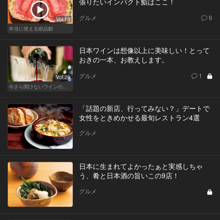
張りたいインパクト鮨はここ！
グルメ
9
Vol.13
本当に使える絶品鮨
日本ワインは想像以上に美味しい！とって
おきの一本、お教えします。
グルメ
1
Vol.29
今さら聞けないワインの基礎知識
「話題の新店、行ってみない？」デートで
女性をときめかせる最旬レストラン4選
グルメ
日本に生まれてよかったぁと実感しちゃ
う、肴と日本酒の旨いこの9店！
グルメ