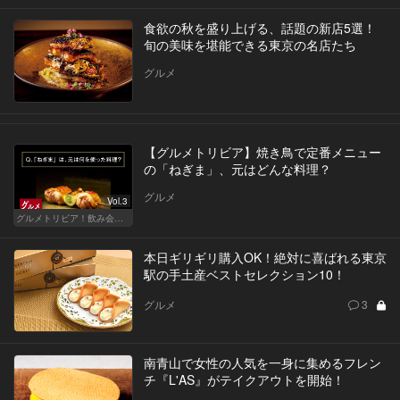
食欲の秋を盛り上げる、話題の新店5選！
旬の美味を堪能できる東京の名店たち
グルメ
【グルメトリビア】焼き鳥で定番メニュー
の「ねぎま」、元はどんな料理？
グルメ
Vol.3
グルメトリビア！飲み会やデートで会話のネタになるQ＆A
本日ギリギリ購入OK！絶対に喜ばれる東京
駅の手土産ベストセレクション10！
グルメ
3
南青山で女性の人気を一身に集めるフレン
チ『L'AS』がテイクアウトを開始！