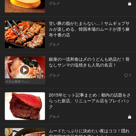
グルメ
甘い豚の脂がたまらない…！サムギョプサ
ルが楽しめる、韓国本場のムードが漂う麻
布十番の店
グルメ
銀座の一流和食は〆のうどんも絶品だ！骨
なしサンマの塩焼きも人気の名店！
グルメ
1
Vol.4
今日は蕎麦でいい
2015年ヒット記事まとめ：都内の話題をさ
らった新店、リニューアル店をプレイバッ
ク
グルメ
ムードたっぷりに決めたい夜はココ！隠れ