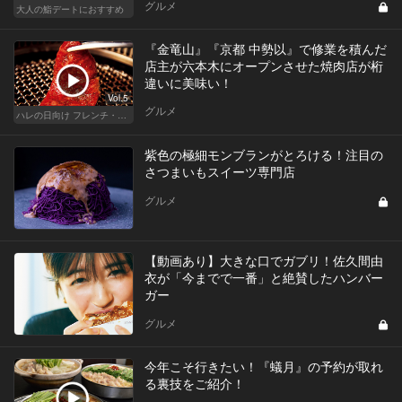
グルメ
大人の鮨デートにおすすめ
『金竜山』『京都 中勢以』で修業を積んだ
店主が六本木にオープンさせた焼肉店が桁
違いに美味い！
Vol.5
グルメ
ハレの日向け フレンチ・高級店
紫色の極細モンブランがとろける！注目の
さつまいもスイーツ専門店
グルメ
【動画あり】大きな口でガブリ！佐久間由
衣が「今までで一番」と絶賛したハンバー
ガー
グルメ
今年こそ行きたい！『蟻月』の予約が取れ
る裏技をご紹介！