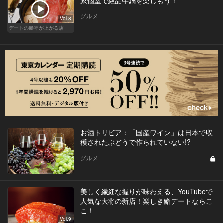
家個室で絶品牛鍋を楽しもう！
グルメ
Vol.8
デートの勝率が上がる店
お酒トリビア：「国産ワイン」は日本で収
穫されたぶどうで作られていない!?
グルメ
美しく繊細な握りが味わえる、YouTubeで
人気な大将の新店！楽しき鮨デートならこ
こ！
Vol.9