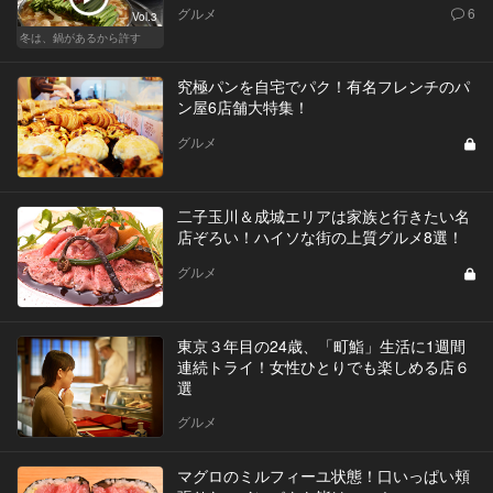
グルメ
6
Vol.3
冬は、鍋があるから許す
究極パンを自宅でパク！有名フレンチのパ
ン屋6店舗大特集！
グルメ
二子玉川＆成城エリアは家族と行きたい名
店ぞろい！ハイソな街の上質グルメ8選！
グルメ
東京３年目の24歳、「町鮨」生活に1週間
連続トライ！女性ひとりでも楽しめる店６
選
グルメ
マグロのミルフィーユ状態！口いっぱい頬