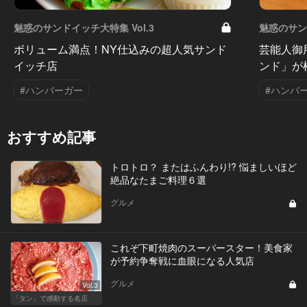
魅惑のサンドイッチ大特集 Vol.3
魅惑のサンド
ボリューム満点！NY仕込みの超人気サンド
芸能人御
イッチ店
ンド」が
#ハンバーガー
#ハンバ
おすすめ記事
トロトロ？ またはふんわり!? 悩ましいほど
絶品なたまご料理６選
グルメ
これぞ下町焼肉のスーパースター！美食家
が予約争奪戦に血眼になる人気店
グルメ
Vol.3
「タン」で感動する名店