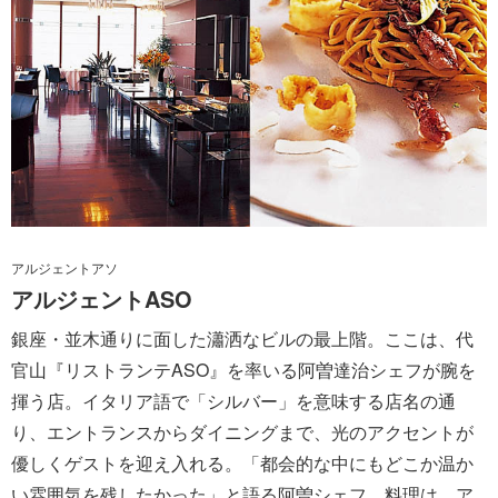
アルジェントアソ
アルジェントASO
銀座・並木通りに面した瀟洒なビルの最上階。ここは、代
官山『リストランテASO』を率いる阿曽達治シェフが腕を
揮う店。イタリア語で「シルバー」を意味する店名の通
り、エントランスからダイニングまで、光のアクセントが
優しくゲストを迎え入れる。「都会的な中にもどこか温か
い雰囲気を残したかった」と語る阿曽シェフ。料理は、ア