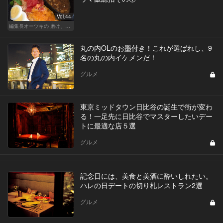
Vol.44
編集長オーツキの 磨け、バカ舌！ 学べ、オトナの遊び
丸の内OLのお墨付き！これが選ばれし、9
名の丸の内イケメンだ！
グルメ
東京ミッドタウン日比谷の誕生で街が変わ
る！一足先に日比谷でマスターしたいデー
トに最適な店５選
グルメ
記念日には、美食と美酒に酔いしれたい。
ハレの日デートの切り札レストラン2選
グルメ