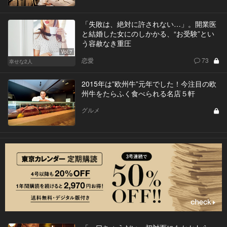
「失敗は、絶対に許されない…」。開業医
と結婚した女にのしかかる、“お受験”とい
う容赦なき重圧
Vol.7
恋愛
73
幸せな2人
2015年は”欧州牛”元年でした！今注目の欧
州牛をたらふく食べられる名店５軒
グルメ