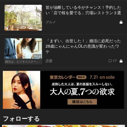
皆が油断している今がチャンス！予約した
い「店で桜を愛でる」穴場レストラン３選
グルメ
「まずい、出世した！」婚活に必死だった
28歳にゃんにゃんOLの意識が変わったワ
ケ
Vol.9
恋愛
17
婚活は、ビジネススクールで！？
フォローする