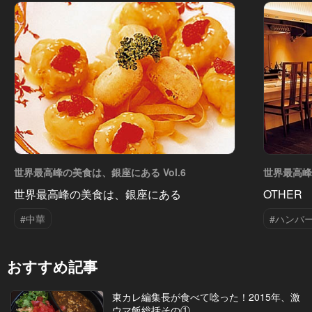
世界最高峰の美食は、銀座にある Vol.6
世界最高峰
世界最高峰の美食は、銀座にある
OTHER 
#中華
#ハンバ
おすすめ記事
東カレ編集長が食べて唸った！2015年、激
ウマ飯総括その①