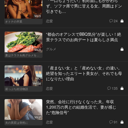
「一口ちょうだい」初対面にもかかわら
ず、ソファ席で男に甘える女。周囲はドン
引きでも…
Vol.3
恋愛
24
オトナの卒業
“都会のオアシスでBBQ気分”が楽しい！絶
景テラスでのお肉デートは夏らしさ満点
グルメ
Vol.5
夏はテラス＆肉グルメを開放的に楽しもう
「産まない女」と「産めない女」の違い。
絶望を知ったエリート美女が、それでも母
になりたい理由
Vol.14
恋愛
135
崖っぷち妊活物語
突然、会社に行けなくなった夫。年収
1,200万の男との結婚生活で、妻が感じ
た“危険信号”
Vol.2
恋愛
91
夫の異変は突然に