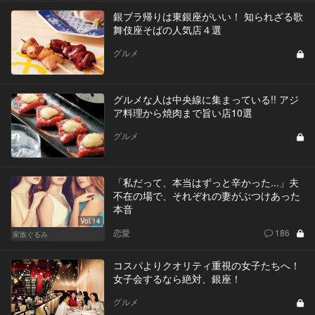
銀ブラ帰りは東銀座がいい！ 知られざる歌
舞伎座そばの人気店４選
グルメ
グルメな人は中央線に集まっている!! アジ
ア料理から焼肉まで旨い店10選
グルメ
「私だって、本当はずっと辛かった...」夫
不在の場で、それぞれの妻がぶつけあった
本音
Vol.14
恋愛
186
家族ぐるみ
コスパよりクオリティ重視の女子たちへ！
女子会するなら絶対、銀座！
グルメ