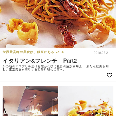
世界最高峰の美食は、銀座にある Vol.4
2010.08.21
イタリアン&フレンチ Part2
かの地のエスプリを届ける確かな技に独自の解釈を加え、 新たな歴史を刻
む、東京美食を牽引する西洋料理の名店へ。