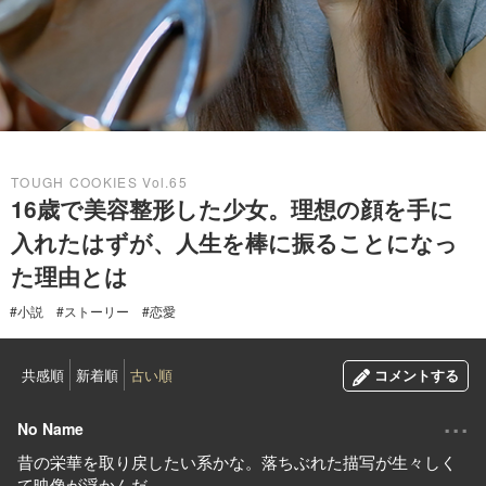
2026.06.02
TOUGH COOKIES Vol.65
16歳で美容整形した少女。理想の顔を手に
入れたはずが、人生を棒に振ることになっ
た理由とは
#小説
#ストーリー
#恋愛
共感順
新着順
古い順
コメントする
...
No Name
昔の栄華を取り戻したい系かな。落ちぶれた描写が生々しく
て映像が浮かんだ。